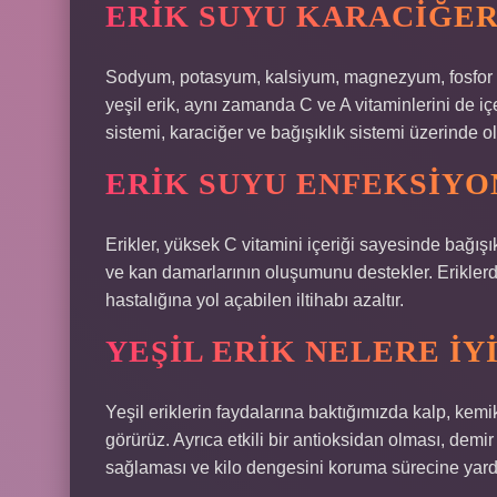
ERIK SUYU KARACIĞERE
Sodyum, potasyum, kalsiyum, magnezyum, fosfor ve
yeşil erik, aynı zamanda C ve A vitaminlerini de içe
sistemi, karaciğer ve bağışıklık sistemi üzerinde ol
ERIK SUYU ENFEKSIYON
Erikler, yüksek C vitamini içeriği sayesinde bağışı
ve kan damarlarının oluşumunu destekler. Eriklerde
hastalığına yol açabilen iltihabı azaltır.
YEŞIL ERIK NELERE IY
Yeşil eriklerin faydalarına baktığımızda kalp, kemik
görürüz. Ayrıca etkili bir antioksidan olması, dem
sağlaması ve kilo dengesini koruma sürecine yardı