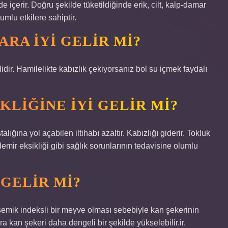
e içerir. Doğru şekilde tüketildiğinde erik, cilt, kalp-damar
umlu etkilere sahiptir.
RA IYI GELIR MI?
lidir. Hamilelikte kabızlık çekiyorsanız bol su içmek faydalı
KLIĞINE IYI GELIR MI?
lığına yol açabilen iltihabı azaltır. Kabızlığı giderir. Tokluk
demir eksikliği gibi sağlık sorunlarının tedavisine olumlu
 GELIR MI?
isemik indeksli bir meyve olması sebebiyle kan şekerinin
 kan şekeri daha dengeli bir şekilde yükselebilir.ir.