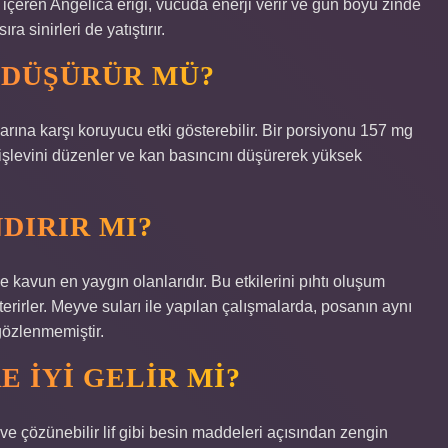
çeren Angelica eriği, vücuda enerji verir ve gün boyu zinde
a sinirleri de yatıştırır.
 DÜŞÜRÜR MÜ?
klarına karşı koruyucu etki gösterebilir. Bir porsiyonu 157 mg
 işlevini düzenler ve kan basıncını düşürerek yüksek
DIRIR MI?
ve kavun en yaygın olanlarıdır. Bu etkilerini pıhtı oluşum
erirler. Meyve suları ile yapılan çalışmalarda, posanın aynı
gözlenmemiştir.
 IYI GELIR MI?
 çözünebilir lif gibi besin maddeleri açısından zengin