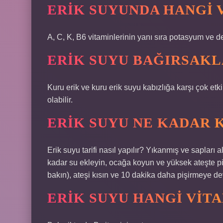
ERIK SUYUNDA HANGI 
A, C, K, B6 vitaminlerinin yanı sıra potasyum ve d
ERIK SUYU BAĞIRSAKLA
Kuru erik ve kuru erik suyu kabızlığa karşı çok etki
olabilir.
ERIK SUYU NE KADAR 
Erik suyu tarifi nasıl yapılır? Yıkanmış ve sapları a
kadar su ekleyin, ocağa koyun ve yüksek ateşte pi
bakın), ateşi kısın ve 10 dakika daha pişirmeye d
ERIK SUYU HANGI VIT