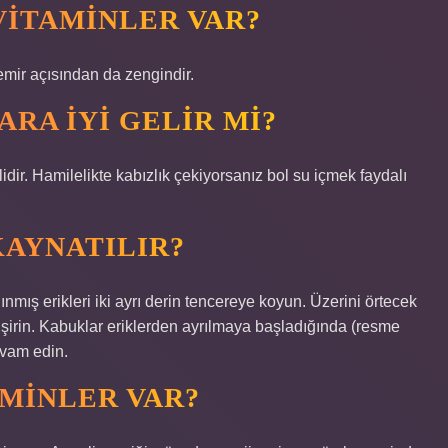
VITAMINLER VAR?
emir açısından da zengindir.
RA IYI GELIR MI?
lidir. Hamilelikte kabızlık çekiyorsanız bol su içmek faydalı
KAYNATILIR?
lınmış erikleri iki ayrı derin tencereye koyun. Üzerini örtecek
şirin. Kabuklar eriklerden ayrılmaya başladığında (resme
evam edin.
AMINLER VAR?