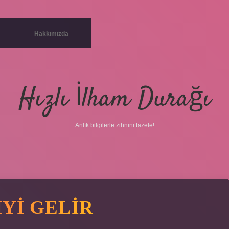
Hakkımızda
Hızlı İlham Durağı
Anlık bilgilerle zihnini tazele!
IYI GELIR