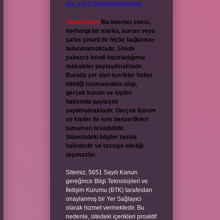
live:.cid.575569c608265c69
Yasal Uyarı:
Bu internet sitesi,
herhangi bir marka, kurum veya
şahıs şirketi ile hiçbir bağlantısı
bulunmamaktadır. Sitede
yalnızca kendi hazırladığımız
makaleler paylaşılmaktadır.
Burada yer alan içerikler haber
niteliği taşımamakta olup,
gerçek kurum ve kişiler
hakkında paylaşım
yapılmamaktadır. Gerçek kurum
ve kişiler ile isim benzerlikleri
tamamen tesadüfidir.
Sitemizdeki bilgiler taslak
halindedir ve tavsiye niteliği
taşımazlar.
Sitemiz, 5651 Sayılı Kanun
gereğince Bilgi Teknolojileri ve
İletişim Kurumu (BTK) tarafından
onaylanmış bir Yer Sağlayıcı
olarak hizmet vermektedir. Bu
nedenle, sitedeki içerikleri proaktif