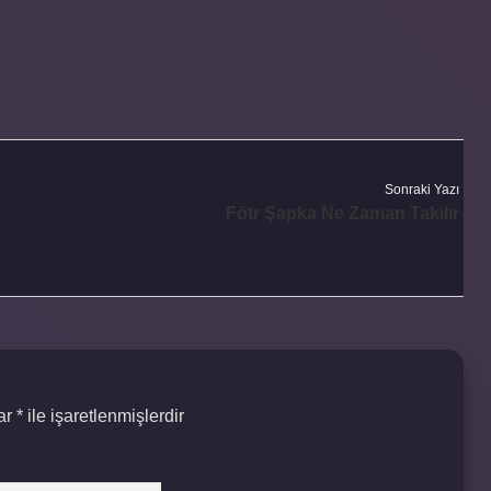
Sonraki Yazı
Fötr Şapka Ne Zaman Takılır
lar
*
ile işaretlenmişlerdir