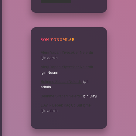
SON YORUMLAR
Alerji Yapan Yiyecekler Nelerdir
için
admin
Alerji Yapan Yiyecekler Nelerdir
için
Nesrin
Belirtme Sıfatları Nelerdir
için
admin
Belirtme Sıfatları Nelerdir
için
Dayı
1 Aylık Bebek Kaç Cc Süt Içmeli
için
admin