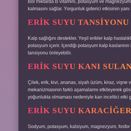
Bol miktarda B vitamini, potasyum ve magnezyum i
kalmasını sağlar. Yorgunluk giderici etkisinin yanı sır
ERIK SUYU TANSIYONU
Kalp sağlığını destekler. Yeşil erikler kalp hastalı
potasyum içerir. İçerdiği potasyum kalp kaslarının
tansiyonu önleyebilir.
ERIK SUYU KANI SULAN
Çilek, erik, kivi, ananas, siyah üzüm, kiraz, vişne 
mekanizmasının farklı aşamalarını etkileyerek göst
yoğunlukta olmaması nedeniyle kan inceltici etki 
ERIK SUYU KARACIĞERE
Sodyum, potasyum, kalsiyum, magnezyum, fosfor ve