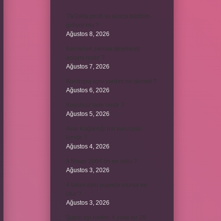
TikTokta profil ss alınca bildirim
gidiyor mu ?
Ağustos 8, 2026
Kemerleri sıkmak deyiminin
anlamı nedir ?
Ağustos 7, 2026
Bordroda aynı yardım ne demek ?
Ağustos 6, 2026
Koşulsuz iade nedir ?
Ağustos 5, 2026
Avar Kağanlığı’nın kurucusu
kimdir ?
Ağustos 4, 2026
8 Nisan 2004’de ne oldu ?
Ağustos 3, 2026
4 takım aynı puanda olursa ne
olur ?
Ağustos 3, 2026
Şubat ayı neden 4 yılda bir 29