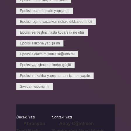
Epoksi reçine kaç saatte kurur
Epoksi reçine metale yapışır mı
Epoksi reçine yaparken nelere dikkat edilmeli
Epoksi sertleştirici fazla koyarsak ne olur
Epoksi silikona yapışır mı
Epoksi sıcakta mı kurur soğukta mı
Epoksi yapıştırıcı ne kadar güçlü
Epoksinin kalıba yapışmaması için ne yapılır
Sıvı cam epoksi mi
Önceki Yazı
Sonraki Yazı
Abrasyon
Aday Öğretmen
Testi Nedir
Seminerleri Nasıl Izlenir