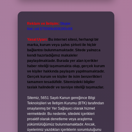
Reklam ve İletişim:
Skype:
live:.cid.575569c608265c69
Yasal Uyarı:
Bu internet sitesi, herhangi bir
marka, kurum veya şahıs şirketi ile hiçbir
bağlantısı bulunmamaktadır. Sitede yalnızca
kendi hazırladığımız makaleler
paylaşılmaktadır. Burada yer alan içerikler
haber niteliği taşımamakta olup, gerçek kurum
ve kişiler hakkında paylaşım yapılmamaktadır.
Gerçek kurum ve kişiler ile isim benzerlikleri
tamamen tesadüfidir. Sitemizdeki bilgiler
taslak halindedir ve tavsiye niteliği taşımazlar.
Sitemiz, 5651 Sayılı Kanun gereğince Bilgi
Teknolojileri ve İletişim Kurumu (BTK) tarafından
onaylanmış bir Yer Sağlayıcı olarak hizmet
vermektedir. Bu nedenle, sitedeki içerikleri
proaktif olarak denetleme veya araştırma
yükümlülüğümüz bulunmamaktadır. Ancak,
üyelerimiz yazdıkları içeriklerin sorumluluğunu