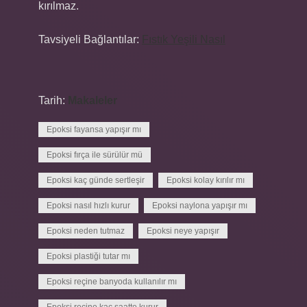
kırılmaz.
Tavsiyeli Bağlantılar:
Fıstık Yeşili Nasıl
Tarih:
Makaleler
Epoksi fayansa yapışır mı
Epoksi fırça ile sürülür mü
Epoksi kaç günde sertleşir
Epoksi kolay kırılır mı
Epoksi nasıl hızlı kurur
Epoksi naylona yapışır mı
Epoksi neden tutmaz
Epoksi neye yapışır
Epoksi plastiği tutar mı
Epoksi reçine banyoda kullanılır mı