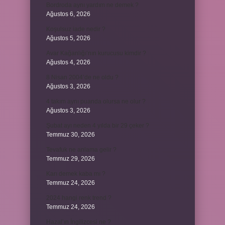
Bordroda aynı yardım ne demek ?
Ağustos 6, 2026
Koşulsuz iade nedir ?
Ağustos 5, 2026
Avar Kağanlığı’nın kurucusu kimdir ?
Ağustos 4, 2026
8 Nisan 2004’de ne oldu ?
Ağustos 3, 2026
4 takım aynı puanda olursa ne olur ?
Ağustos 3, 2026
Şubat ayı neden 4 yılda bir 29 çeker ?
Temmuz 30, 2026
Tevafuk ne anlama gelir ?
Temmuz 29, 2026
Karı demek kaba mı ?
Temmuz 24, 2026
2024 hangi renk trend ?
Temmuz 24, 2026
Hazal’ın İngilizcesi ne ?