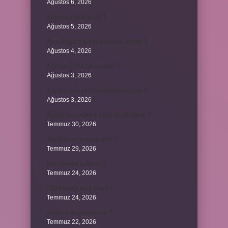
Ağustos 6, 2026
Koşulsuz iade nedir ?
Ağustos 5, 2026
Avar Kağanlığı’nın kurucusu kimdir ?
Ağustos 4, 2026
8 Nisan 2004’de ne oldu ?
Ağustos 3, 2026
4 takım aynı puanda olursa ne olur ?
Ağustos 3, 2026
Şubat ayı neden 4 yılda bir 29 çeker ?
Temmuz 30, 2026
Tevafuk ne anlama gelir ?
Temmuz 29, 2026
Karı demek kaba mı ?
Temmuz 24, 2026
2024 hangi renk trend ?
Temmuz 24, 2026
Hazal’ın İngilizcesi ne ?
Temmuz 22, 2026