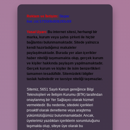
Reklam ve İletişim:
Skype:
live:.cid.575569c608265c69
Yasal Uyarı:
Bu internet sitesi, herhangi bir
marka, kurum veya şahıs şirketi ile hiçbir
bağlantısı bulunmamaktadır. Sitede yalnızca
kendi hazırladığımız makaleler
paylaşılmaktadır. Burada yer alan içerikler
haber niteliği taşımamakta olup, gerçek kurum
ve kişiler hakkında paylaşım yapılmamaktadır.
Gerçek kurum ve kişiler ile isim benzerlikleri
tamamen tesadüfidir. Sitemizdeki bilgiler
taslak halindedir ve tavsiye niteliği taşımazlar.
Sitemiz, 5651 Sayılı Kanun gereğince Bilgi
Teknolojileri ve İletişim Kurumu (BTK) tarafından
onaylanmış bir Yer Sağlayıcı olarak hizmet
vermektedir. Bu nedenle, sitedeki içerikleri
proaktif olarak denetleme veya araştırma
yükümlülüğümüz bulunmamaktadır. Ancak,
üyelerimiz yazdıkları içeriklerin sorumluluğunu
taşımakta olup, siteye üye olarak bu