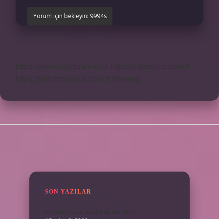
https://www.seraforum.com
https://cigerricco.com.tr
https://yildirimmedya.com.tr
Sitemap
SIDEBAR
SON YAZILAR
Bordroda aynı yardım ne demek ?