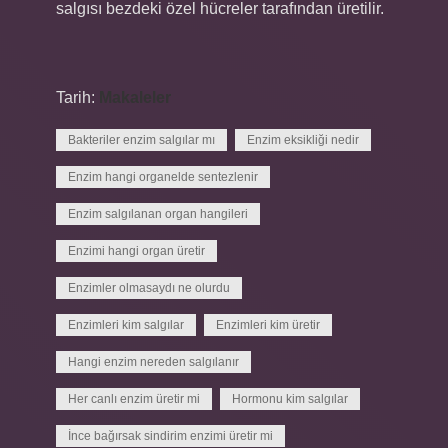
salgısı bezdeki özel hücreler tarafından üretilir.
Tarih:
Makaleler
Bakteriler enzim salgılar mı
Enzim eksikliği nedir
Enzim hangi organelde sentezlenir
Enzim salgılanan organ hangileri
Enzimi hangi organ üretir
Enzimler olmasaydı ne olurdu
Enzimleri kim salgılar
Enzimleri kim üretir
Hangi enzim nereden salgılanır
Her canlı enzim üretir mi
Hormonu kim salgılar
İnce bağırsak sindirim enzimi üretir mi