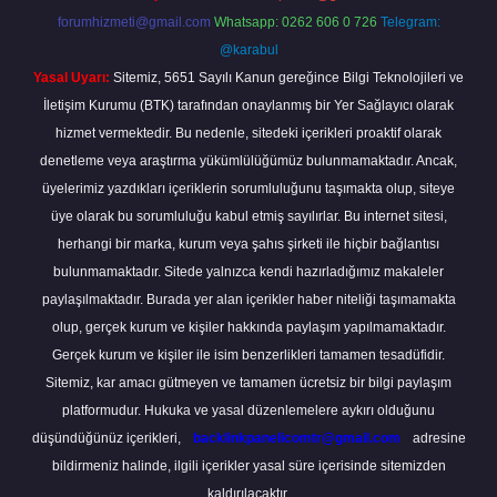
forumhizmeti@gmail.com
Whatsapp: 0262 606 0 726
Telegram:
@karabul
Yasal Uyarı:
Sitemiz, 5651 Sayılı Kanun gereğince Bilgi Teknolojileri ve
İletişim Kurumu (BTK) tarafından onaylanmış bir Yer Sağlayıcı olarak
hizmet vermektedir. Bu nedenle, sitedeki içerikleri proaktif olarak
denetleme veya araştırma yükümlülüğümüz bulunmamaktadır. Ancak,
üyelerimiz yazdıkları içeriklerin sorumluluğunu taşımakta olup, siteye
üye olarak bu sorumluluğu kabul etmiş sayılırlar. Bu internet sitesi,
herhangi bir marka, kurum veya şahıs şirketi ile hiçbir bağlantısı
bulunmamaktadır. Sitede yalnızca kendi hazırladığımız makaleler
paylaşılmaktadır. Burada yer alan içerikler haber niteliği taşımamakta
olup, gerçek kurum ve kişiler hakkında paylaşım yapılmamaktadır.
Gerçek kurum ve kişiler ile isim benzerlikleri tamamen tesadüfidir.
Sitemiz, kar amacı gütmeyen ve tamamen ücretsiz bir bilgi paylaşım
platformudur. Hukuka ve yasal düzenlemelere aykırı olduğunu
düşündüğünüz içerikleri,
backlinkpanelicomtr@gmail.com
adresine
bildirmeniz halinde, ilgili içerikler yasal süre içerisinde sitemizden
kaldırılacaktır.