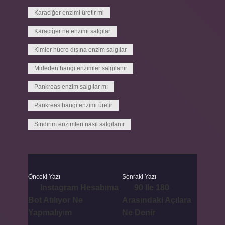
Karaciğer enzimi üretir mi
Karaciğer ne enzimi salgılar
Kimler hücre dışına enzim salgılar
Mideden hangi enzimler salgılanır
Pankreas enzim salgılar mı
Pankreas hangi enzimi üretir
Sindirim enzimleri nasıl salgılanır
Önceki Yazı
Sonraki Yazı
Instagram Hesabıma
90 Ile 180
Bot Atılıyor Ne
Arasındaki Açılara
Yapmalıyım
Ne Denir