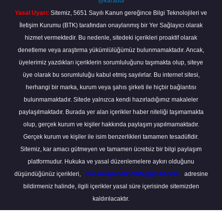
@karabul
Yasal Uyarı:
Sitemiz, 5651 Sayılı Kanun gereğince Bilgi Teknolojileri ve
İletişim Kurumu (BTK) tarafından onaylanmış bir Yer Sağlayıcı olarak
hizmet vermektedir. Bu nedenle, sitedeki içerikleri proaktif olarak
denetleme veya araştırma yükümlülüğümüz bulunmamaktadır. Ancak,
üyelerimiz yazdıkları içeriklerin sorumluluğunu taşımakta olup, siteye
üye olarak bu sorumluluğu kabul etmiş sayılırlar. Bu internet sitesi,
herhangi bir marka, kurum veya şahıs şirketi ile hiçbir bağlantısı
bulunmamaktadır. Sitede yalnızca kendi hazırladığımız makaleler
paylaşılmaktadır. Burada yer alan içerikler haber niteliği taşımamakta
olup, gerçek kurum ve kişiler hakkında paylaşım yapılmamaktadır.
Gerçek kurum ve kişiler ile isim benzerlikleri tamamen tesadüfidir.
Sitemiz, kar amacı gütmeyen ve tamamen ücretsiz bir bilgi paylaşım
platformudur. Hukuka ve yasal düzenlemelere aykırı olduğunu
düşündüğünüz içerikleri,
backlinkpanelicomtr@gmail.com
adresine
bildirmeniz halinde, ilgili içerikler yasal süre içerisinde sitemizden
kaldırılacaktır.
Scro