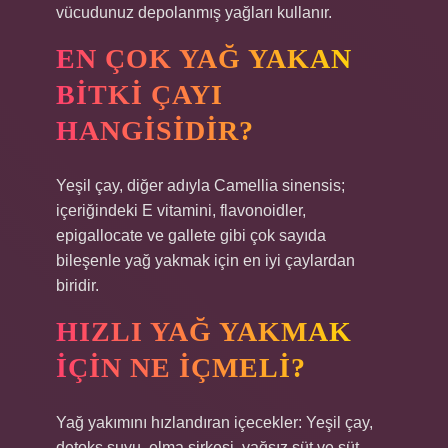
vücudunuz depolanmış yağları kullanır.
EN ÇOK YAĞ YAKAN
BITKI ÇAYI
HANGISIDIR?
Yeşil çay, diğer adıyla Camellia sinensis;
içeriğindeki E vitamini, flavonoidler,
epigallocate ve gallete gibi çok sayıda
bileşenle yağ yakmak için en iyi çaylardan
biridir.
HIZLI YAĞ YAKMAK
IÇIN NE IÇMELI?
Yağ yakımını hızlandıran içecekler: Yeşil çay,
detoks suyu, elma sirkesi, yağsız süt ve süt