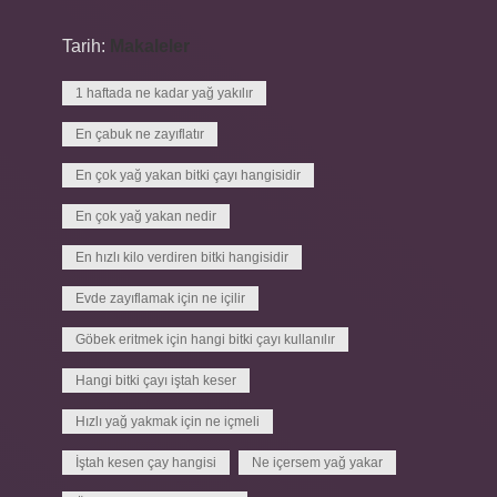
Tarih:
Makaleler
1 haftada ne kadar yağ yakılır
En çabuk ne zayıflatır
En çok yağ yakan bitki çayı hangisidir
En çok yağ yakan nedir
En hızlı kilo verdiren bitki hangisidir
Evde zayıflamak için ne içilir
Göbek eritmek için hangi bitki çayı kullanılır
Hangi bitki çayı iştah keser
Hızlı yağ yakmak için ne içmeli
İştah kesen çay hangisi
Ne içersem yağ yakar