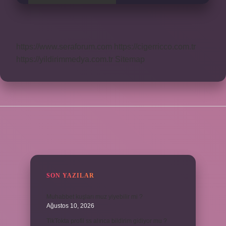
https://www.seraforum.com
https://cigerricco.com.tr
https://yildirimmedya.com.tr
Sitemap
SIDEBAR
SON YAZILAR
Muhabbet kuşları muz yiyebilir mi ?
Ağustos 10, 2026
TikTokta profil ss alınca bildirim gidiyor mu ?