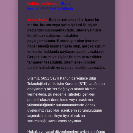
Reklam ve İletişim:
Skype:
live:.cid.575569c608265c69
Yasal Uyarı:
Bu internet sitesi, herhangi bir
marka, kurum veya şahıs şirketi ile hiçbir
bağlantısı bulunmamaktadır. Sitede yalnızca
kendi hazırladığımız makaleler
paylaşılmaktadır. Burada yer alan içerikler
haber niteliği taşımamakta olup, gerçek kurum
ve kişiler hakkında paylaşım yapılmamaktadır.
Gerçek kurum ve kişiler ile isim benzerlikleri
tamamen tesadüfidir. Sitemizdeki bilgiler
taslak halindedir ve tavsiye niteliği taşımazlar.
Sitemiz, 5651 Sayılı Kanun gereğince Bilgi
Teknolojileri ve İletişim Kurumu (BTK) tarafından
onaylanmış bir Yer Sağlayıcı olarak hizmet
vermektedir. Bu nedenle, sitedeki içerikleri
proaktif olarak denetleme veya araştırma
yükümlülüğümüz bulunmamaktadır. Ancak,
üyelerimiz yazdıkları içeriklerin sorumluluğunu
taşımakta olup, siteye üye olarak bu
sorumluluğu kabul etmiş sayılırlar.
Hukuka ve yasal düzenlemelere aykırı olduğunu