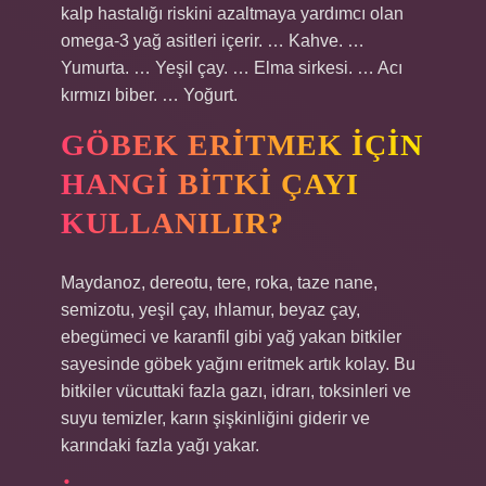
kalp hastalığı riskini azaltmaya yardımcı olan
omega-3 yağ asitleri içerir. … Kahve. …
Yumurta. … Yeşil çay. … Elma sirkesi. … Acı
kırmızı biber. … Yoğurt.
GÖBEK ERITMEK IÇIN
HANGI BITKI ÇAYI
KULLANILIR?
Maydanoz, dereotu, tere, roka, taze nane,
semizotu, yeşil çay, ıhlamur, beyaz çay,
ebegümeci ve karanfil gibi yağ yakan bitkiler
sayesinde göbek yağını eritmek artık kolay. Bu
bitkiler vücuttaki fazla gazı, idrarı, toksinleri ve
suyu temizler, karın şişkinliğini giderir ve
karındaki fazla yağı yakar.