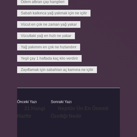
Ödem attıran çay hangileri
Sabah kalkınca yağ yakmak için ne içilir
Vücut en çok ne zaman yağ yakar
Vücuttaki yağ en hızlı ne yakar
Yağ yakımını en çok ne hızlandırır
Yeşil çay 1 haftada kaç kilo verdirir
Zayıflamak için sabahları aç karnına ne içilir
Önceki Yazı
Sonraki Yazı
21 Hangi
Neptün Ün En Önemli
Harftir
Özelliği Nedir