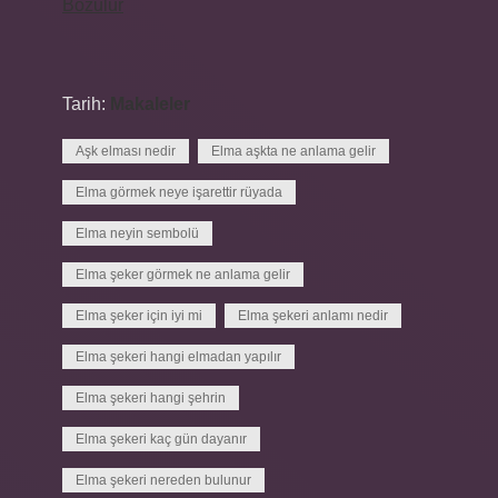
Bozulur
Tarih:
Makaleler
Aşk elması nedir
Elma aşkta ne anlama gelir
Elma görmek neye işarettir rüyada
Elma neyin sembolü
Elma şeker görmek ne anlama gelir
Elma şeker için iyi mi
Elma şekeri anlamı nedir
Elma şekeri hangi elmadan yapılır
Elma şekeri hangi şehrin
Elma şekeri kaç gün dayanır
Elma şekeri nereden bulunur