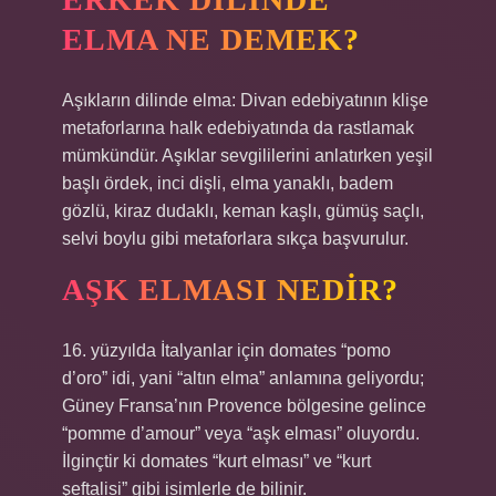
ELMA NE DEMEK?
Aşıkların dilinde elma: Divan edebiyatının klişe
metaforlarına halk edebiyatında da rastlamak
mümkündür. Aşıklar sevgililerini anlatırken yeşil
başlı ördek, inci dişli, elma yanaklı, badem
gözlü, kiraz dudaklı, keman kaşlı, gümüş saçlı,
selvi boylu gibi metaforlara sıkça başvurulur.
AŞK ELMASI NEDIR?
16. yüzyılda İtalyanlar için domates “pomo
d’oro” idi, yani “altın elma” anlamına geliyordu;
Güney Fransa’nın Provence bölgesine gelince
“pomme d’amour” veya “aşk elması” oluyordu.
İlginçtir ki domates “kurt elması” ve “kurt
şeftalisi” gibi isimlerle de bilinir.