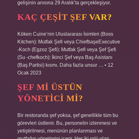
gelişinin anısına 29 Aralık’ta gerçekleşiyor.
KAÇ ÇEŞIT ŞEF VAR?
Köken Cuine’nin Uluslararası İsimleri (Boss
Kitchen): Mutfak Şefi veya ChiefbaşeExecutive
-Koch (Egzoz Şefi): Mutfak Şefi veya Şef Şefi
(Su -chefkoch): İkinci Şef veya Baş Asistanı
(Baş Partisi) kısmı. Daha fazla unsur … • 12
Ocak 2023
ŞEF MI ÜSTÜN
YÖNETICI MI?
Bir restoranda şef yoksa, şef genellikle tüm bu
görevleri üstlenir. Bu, personelin izlenmesi ve
yetiştirilmesi, menünün planlanması ve
mutfağın yönetimini içerir. Her iki rolü olan