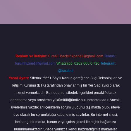
exper giriş
Reklam ve İletişim:
E-mail:
backlinkpaneli@gmail.com
Teams:
forumhizmeti@gmail.com
Whatsapp: 0262 606 0 726
Telegram:
@karabul
Yasal Uyarı:
Sitemiz, 5651 Sayılı Kanun gereğince Bilgi Teknolojileri ve
İletişim Kurumu (BTK) tarafından onaylanmış bir Yer Sağlayıcı olarak
hizmet vermektedir. Bu nedenle, sitedeki içerikleri proaktif olarak
denetleme veya araştırma yükümlülüğümüz bulunmamaktadır. Ancak,
üyelerimiz yazdıkları içeriklerin sorumluluğunu taşımakta olup, siteye
üye olarak bu sorumluluğu kabul etmiş sayılırlar. Bu internet sitesi,
herhangi bir marka, kurum veya şahıs şirketi ile hiçbir bağlantısı
bulunmamaktadır. Sitede yalnızca kendi hazırladığımız makaleler