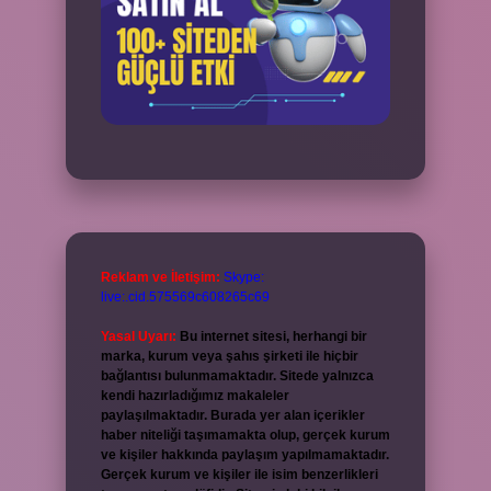
Reklam ve İletişim:
Skype:
live:.cid.575569c608265c69
Yasal Uyarı:
Bu internet sitesi, herhangi bir
marka, kurum veya şahıs şirketi ile hiçbir
bağlantısı bulunmamaktadır. Sitede yalnızca
kendi hazırladığımız makaleler
paylaşılmaktadır. Burada yer alan içerikler
haber niteliği taşımamakta olup, gerçek kurum
ve kişiler hakkında paylaşım yapılmamaktadır.
Gerçek kurum ve kişiler ile isim benzerlikleri