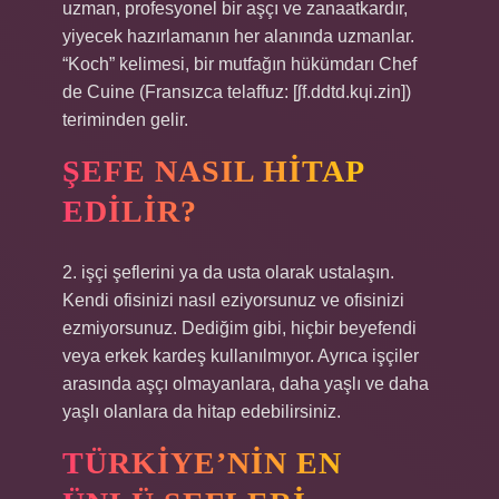
uzman, profesyonel bir aşçı ve zanaatkardır,
yiyecek hazırlamanın her alanında uzmanlar.
“Koch” kelimesi, bir mutfağın hükümdarı Chef
de Cuine (Fransızca telaffuz: [ʃf.ddtd.kɥi.zin])
teriminden gelir.
ŞEFE NASIL HITAP
EDILIR?
2. işçi şeflerini ya da usta olarak ustalaşın.
Kendi ofisinizi nasıl eziyorsunuz ve ofisinizi
ezmiyorsunuz. Dediğim gibi, hiçbir beyefendi
veya erkek kardeş kullanılmıyor. Ayrıca işçiler
arasında aşçı olmayanlara, daha yaşlı ve daha
yaşlı olanlara da hitap edebilirsiniz.
TÜRKIYE’NIN EN