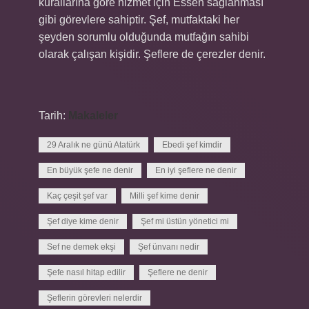
kurallarına göre hizmet için Essen sağlanması
gibi görevlere sahiptir. Şef, mutfaktaki her
şeyden sorumlu olduğunda mutfağın sahibi
olarak çalışan kişidir. Şeflere de çerezler denir.
Tarih:
Makaleler
29 Aralık ne günü Atatürk
Ebedi şef kimdir
En büyük şefe ne denir
En iyi şeflere ne denir
Kaç çeşit şef var
Milli şef kime denir
Şef diye kime denir
Şef mi üstün yönetici mi
Sef ne demek ekşi
Şef ünvanı nedir
Şefe nasıl hitap edilir
Şeflere ne denir
Şeflerin görevleri nelerdir