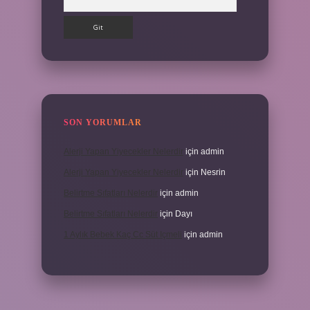
SON YORUMLAR
Alerji Yapan Yiyecekler Nelerdir
için
admin
Alerji Yapan Yiyecekler Nelerdir
için
Nesrin
Belirtme Sıfatları Nelerdir
için
admin
Belirtme Sıfatları Nelerdir
için
Dayı
1 Aylık Bebek Kaç Cc Süt Içmeli
için
admin