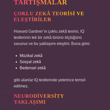
TARTIŞMALAR
ÇOKLU ZEKÂ TEORISI VE
ELEŞTIRILER
Howard Gardner’ın çoklu zekâ teorisi, IQ
testlerinin tek bir zekâ türünü ölçtüğünü
savunur ve bu yaklaşımı eleştirir. Buna göre:
Müzikal zekâ
Sosyal zekâ
Bedensel zekâ
gibi alanlar IQ testlerinde yeterince temsil
edilmez.
NEURODIVERSITY
YAKLAŞIMI