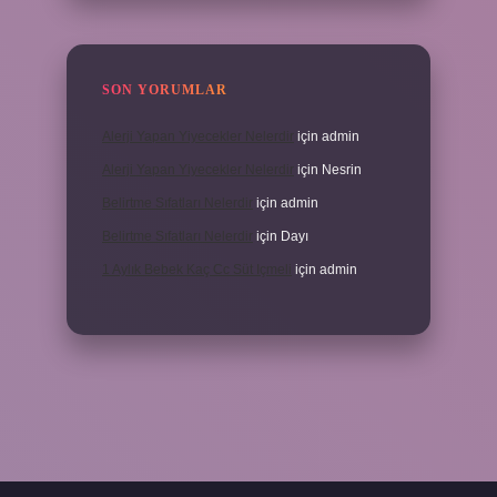
SON YORUMLAR
Alerji Yapan Yiyecekler Nelerdir
için
admin
Alerji Yapan Yiyecekler Nelerdir
için
Nesrin
Belirtme Sıfatları Nelerdir
için
admin
Belirtme Sıfatları Nelerdir
için
Dayı
1 Aylık Bebek Kaç Cc Süt Içmeli
için
admin
iş