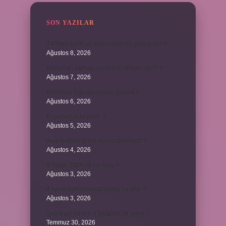
SON YAZILAR
TikTokta profil ss alınca bildirim gidiyor mu ?
Ağustos 8, 2026
Kemerleri sıkmak deyiminin anlamı nedir ?
Ağustos 7, 2026
Bordroda aynı yardım ne demek ?
Ağustos 6, 2026
Koşulsuz iade nedir ?
Ağustos 5, 2026
Avar Kağanlığı’nın kurucusu kimdir ?
Ağustos 4, 2026
8 Nisan 2004’de ne oldu ?
Ağustos 3, 2026
4 takım aynı puanda olursa ne olur ?
Ağustos 3, 2026
Şubat ayı neden 4 yılda bir 29 çeker ?
Temmuz 30, 2026