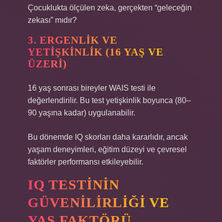
Çocuklukta ölçülen zeka, gerçekten “geleceğin
zekası” mıdır?
3. ERGENLIK VE
YETIŞKINLIK (16 YAŞ VE
ÜZERI)
16 yaş sonrası bireyler WAIS testi ile
değerlendirilir. Bu test yetişkinlik boyunca (80–
90 yaşına kadar) uygulanabilir.
Bu dönemde IQ skorları daha kararlıdır, ancak
yaşam deneyimleri, eğitim düzeyi ve çevresel
faktörler performansı etkileyebilir.
IQ TESTININ
GÜVENILIRLIĞI VE
YAŞ FAKTÖRÜ