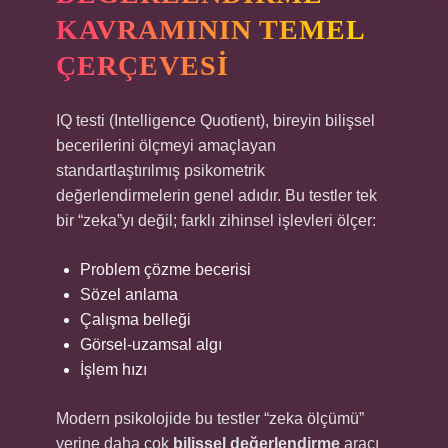
KAVRAMININ TEMEL
ÇERÇEVESI
IQ testi (Intelligence Quotient), bireyin bilişsel
becerilerini ölçmeyi amaçlayan
standartlaştırılmış psikometrik
değerlendirmelerin genel adıdır. Bu testler tek
bir “zeka”yı değil; farklı zihinsel işlevleri ölçer:
Problem çözme becerisi
Sözel anlama
Çalışma belleği
Görsel-uzamsal algı
İşlem hızı
Modern psikolojide bu testler “zeka ölçümü”
yerine daha çok
bilişsel değerlendirme
aracı