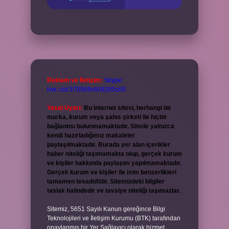
Reklam ve İletişim:
Skype:
live:.cid.575569c608265c69
Yasal Uyarı:
Bu internet sitesi, herhangi bir
marka, kurum veya şahıs şirketi ile hiçbir
bağlantısı bulunmamaktadır. Sitede yalnızca
kendi hazırladığımız makaleler
paylaşılmaktadır. Burada yer alan içerikler
haber niteliği taşımamakta olup, gerçek kurum
ve kişiler hakkında paylaşım yapılmamaktadır.
Gerçek kurum ve kişiler ile isim benzerlikleri
tamamen tesadüfidir. Sitemizdeki bilgiler
taslak halindedir ve tavsiye niteliği taşımazlar.
Sitemiz, 5651 Sayılı Kanun gereğince Bilgi
Teknolojileri ve İletişim Kurumu (BTK) tarafından
onaylanmış bir Yer Sağlayıcı olarak hizmet