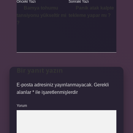
Önceki Yazı
Sonraki Yazı
Bamya tohumu
Panik atak kalpte
tansiyonu yükseltir mi
tekleme yapar mı ?
?
Bir yanıt yazın
E-posta adresiniz yayınlanmayacak.
Gerekli
alanlar
*
ile işaretlenmişlerdir
Yorum