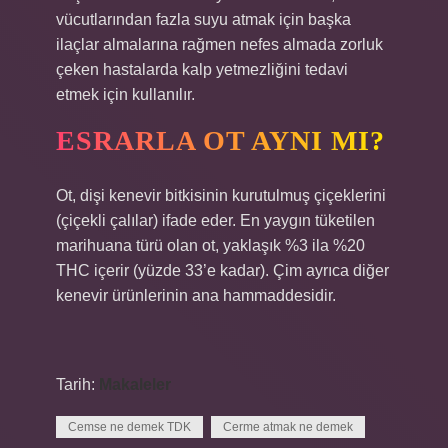
vücutlarından fazla suyu atmak için başka
ilaçlar almalarına rağmen nefes almada zorluk
çeken hastalarda kalp yetmezliğini tedavi
etmek için kullanılır.
ESRARLA OT AYNI MI?
Ot, dişi kenevir bitkisinin kurutulmuş çiçeklerini
(çiçekli çalılar) ifade eder. En yaygın tüketilen
marihuana türü olan ot, yaklaşık %3 ila %20
THC içerir (yüzde 33’e kadar). Çim ayrıca diğer
kenevir ürünlerinin ana hammaddesidir.
Tarih:
Makaleler
Cemse ne demek TDK
Cerme atmak ne demek