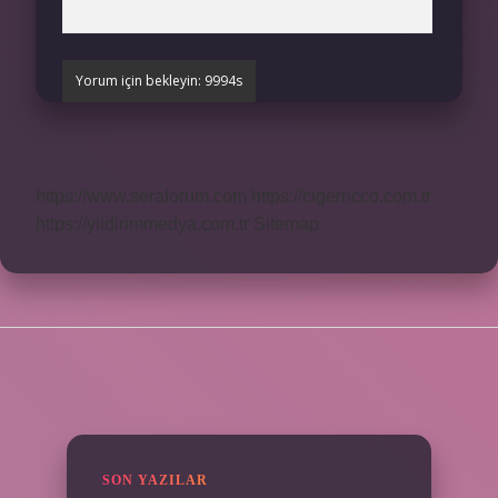
https://www.seraforum.com
https://cigerricco.com.tr
https://yildirimmedya.com.tr
Sitemap
SIDEBAR
SON YAZILAR