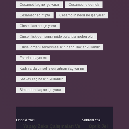
Cesamet ilaç ne işe yarar
Cesamet ne demek
Cesamet nedir tıpta
Cesamolin nedir ne işe yarar
Cinsel ilacı ne işe yarar
Cinsel ilişkiden sonra mide bulantısı neden olur
Cinsel organı sertleşmesi için hangi ilaçlar kullanılır
Esrarla ot aynı mı
Kadınlarda cinsel isteği artıran ilaç var mı
Sativex ilaç ne için kullanılır
Simendan ilaç ne işe yarar
Önceki Yazı
Sonraki Yazı
Yapay Zeka Çalışmaları Ve
Optik Jel