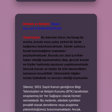
Reklam ve İletişim:
Skype:
live:.cid.575569c608265c69
Yasal Uyarı:
Bu internet sitesi, herhangi bir
marka, kurum veya şahıs şirketi ile hiçbir
bağlantısı bulunmamaktadır. Sitede yalnızca
kendi hazırladığımız makaleler
paylaşılmaktadır. Burada yer alan içerikler
haber niteliği taşımamakta olup, gerçek kurum
ve kişiler hakkında paylaşım yapılmamaktadır.
Gerçek kurum ve kişiler ile isim benzerlikleri
tamamen tesadüfidir. Sitemizdeki bilgiler
taslak halindedir ve tavsiye niteliği taşımazlar.
Sitemiz, 5651 Sayılı Kanun gereğince Bilgi
Teknolojileri ve İletişim Kurumu (BTK) tarafından
onaylanmış bir Yer Sağlayıcı olarak hizmet
vermektedir. Bu nedenle, sitedeki içerikleri
proaktif olarak denetleme veya araştırma
yükümlülüğümüz bulunmamaktadır. Ancak,