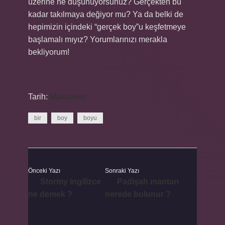
üzerine ne düşünüyorsunuz? Gerçekten bu
kadar takılmaya değiyor mu? Ya da belki de
hepimizin içindeki “gerçek boy”u keşfetmeye
başlamalı mıyız? Yorumlarınızı merakla
bekliyorum!
Tarih:
Makaleler
bir
boy
boyu
Önceki Yazı
Sonraki Yazı
Stormy ingilizce
Padişah mantarı
ne demek ?
nerede bulunur ?