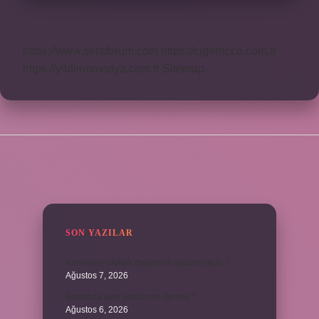
https://www.seraforum.com
https://cigerricco.com.tr
https://yildirimmedya.com.tr
Sitemap
SIDEBAR
SON YAZILAR
Kemerleri sıkmak deyiminin anlamı nedir ?
Ağustos 7, 2026
Bordroda aynı yardım ne demek ?
Ağustos 6, 2026