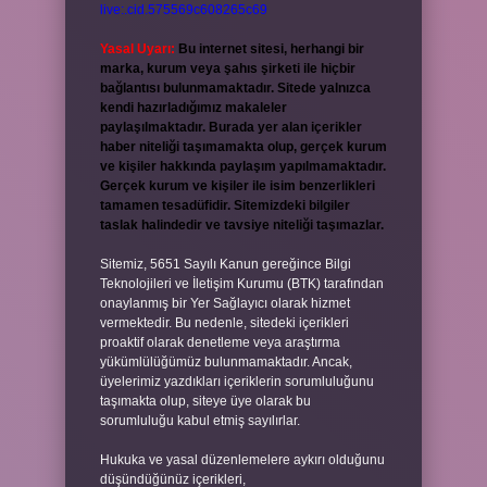
live:.cid.575569c608265c69
Yasal Uyarı:
Bu internet sitesi, herhangi bir
marka, kurum veya şahıs şirketi ile hiçbir
bağlantısı bulunmamaktadır. Sitede yalnızca
kendi hazırladığımız makaleler
paylaşılmaktadır. Burada yer alan içerikler
haber niteliği taşımamakta olup, gerçek kurum
ve kişiler hakkında paylaşım yapılmamaktadır.
Gerçek kurum ve kişiler ile isim benzerlikleri
tamamen tesadüfidir. Sitemizdeki bilgiler
taslak halindedir ve tavsiye niteliği taşımazlar.
Sitemiz, 5651 Sayılı Kanun gereğince Bilgi
Teknolojileri ve İletişim Kurumu (BTK) tarafından
onaylanmış bir Yer Sağlayıcı olarak hizmet
vermektedir. Bu nedenle, sitedeki içerikleri
proaktif olarak denetleme veya araştırma
yükümlülüğümüz bulunmamaktadır. Ancak,
üyelerimiz yazdıkları içeriklerin sorumluluğunu
taşımakta olup, siteye üye olarak bu
sorumluluğu kabul etmiş sayılırlar.
Hukuka ve yasal düzenlemelere aykırı olduğunu
düşündüğünüz içerikleri,