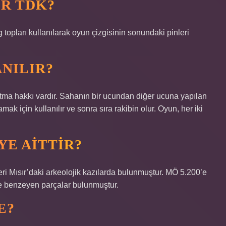
IR TDK?
 topları kullanılarak oyun çizgisinin sonundaki pinleri
NILIR?
atma hakkı vardır. Sahanın bir ucundan diğer ucuna yapılan
ak için kullanılır ve sonra sıra rakibin olur. Oyun, her iki
E AITTIR?
zleri Mısır’daki arkeolojik kazılarda bulunmuştur. MÖ 5.200’e
ne benzeyen parçalar bulunmuştur.
E?