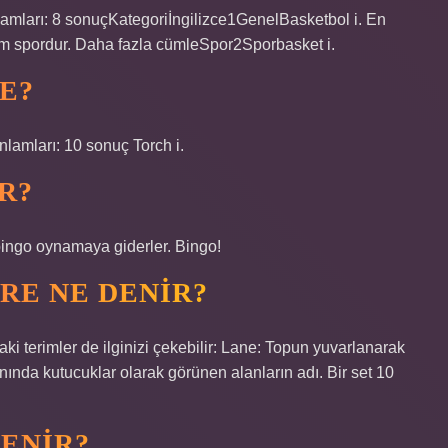
nlamları: 8 sonuçKategoriİngilizce1GenelBasketbol i. En
im spordur. Daha fazla cümleSpor2Sporbasket i.
E?
nlamları: 10 sonuç Torch i.
R?
bingo oynamaya giderler. Bingo!
RE NE DENIR?
aki terimler de ilginizi çekebilir: Lane: Topun yuvarlanarak
nında kutucuklar olarak görünen alanların adı. Bir set 10
ENIR?