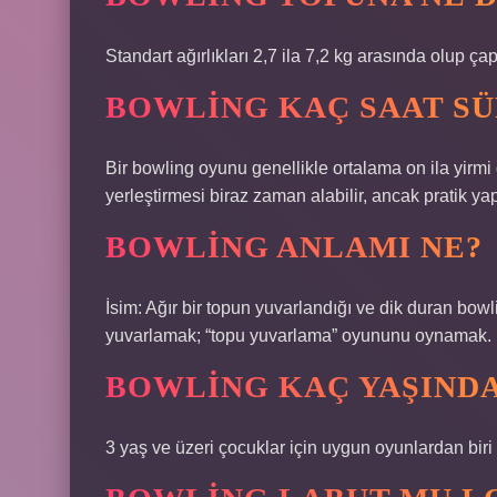
Standart ağırlıkları 2,7 ila 7,2 kg arasında olup çapl
BOWLING KAÇ SAAT S
Bir bowling oyunu genellikle ortalama on ila yirmi
yerleştirmesi biraz zaman alabilir, ancak pratik 
BOWLING ANLAMI NE?
İsim: Ağır bir topun yuvarlandığı ve dik duran bowl
yuvarlamak; “topu yuvarlama” oyununu oynamak.
BOWLING KAÇ YAŞINDA
3 yaş ve üzeri çocuklar için uygun oyunlardan biri