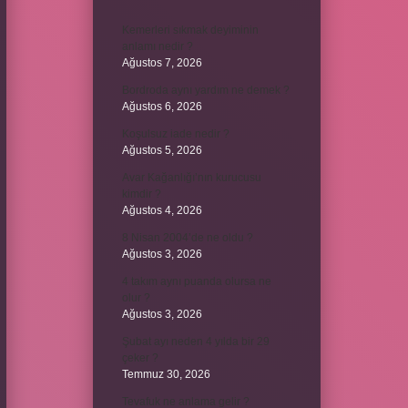
Kemerleri sıkmak deyiminin
anlamı nedir ?
Ağustos 7, 2026
Bordroda aynı yardım ne demek ?
Ağustos 6, 2026
Koşulsuz iade nedir ?
Ağustos 5, 2026
Avar Kağanlığı’nın kurucusu
kimdir ?
Ağustos 4, 2026
8 Nisan 2004’de ne oldu ?
Ağustos 3, 2026
4 takım aynı puanda olursa ne
olur ?
Ağustos 3, 2026
Şubat ayı neden 4 yılda bir 29
çeker ?
Temmuz 30, 2026
Tevafuk ne anlama gelir ?