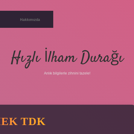
Hakkımızda
Hızlı İlham Durağı
Anlık bilgilerle zihnini tazele!
MEK TDK