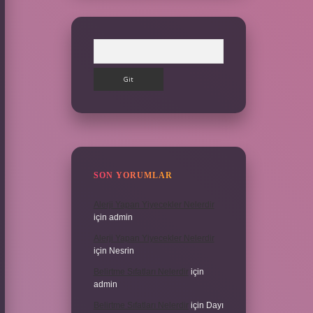
Arama
SON YORUMLAR
Alerji Yapan Yiyecekler Nelerdir
için
admin
Alerji Yapan Yiyecekler Nelerdir
için
Nesrin
Belirtme Sıfatları Nelerdir
için
admin
Belirtme Sıfatları Nelerdir
için
Dayı