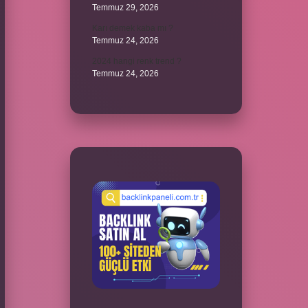
Temmuz 29, 2026
Karı demek kaba mı ?
Temmuz 24, 2026
2024 hangi renk trend ?
Temmuz 24, 2026