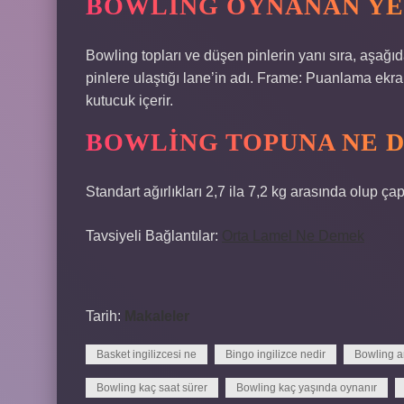
BOWLING OYNANAN YE
Bowling topları ve düşen pinlerin yanı sıra, aşağıd
pinlere ulaştığı lane’in adı. Frame: Puanlama ekra
kutucuk içerir.
BOWLING TOPUNA NE D
Standart ağırlıkları 2,7 ila 7,2 kg arasında olup çapl
Tavsiyeli Bağlantılar:
Orta Lamel Ne Demek
Tarih:
Makaleler
Basket ingilizcesi ne
Bingo ingilizce nedir
Bowling a
Bowling kaç saat sürer
Bowling kaç yaşında oynanır