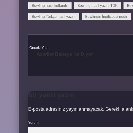
Bowling nasıl kullanılır
Bowling nasıl yazılır TDK
Bow
Bowling Türkçe nasıl yazılır
Bowlingin İngilizcesi nedir
Önceki Yazı
Azeriler Babaya Ne Diyor
Bir yanıt yazın
E-posta adresiniz yayınlanmayacak.
Gerekli alan
Yorum