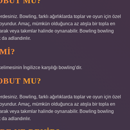
OBUT MU?
siniz. Bowling, farklı ağırlıklarda toplar ve oyun için özel
 oyundur. Amaç, mümkün olduğunca az atışla bir topla en
larak veya takımlar halinde oynanabilir. Bowling bowling
da adlandırılır.
MI?
limesinin İngilizce karşılığı bowling’dir.
OBUT MU?
siniz. Bowling, farklı ağırlıklarda toplar ve oyun için özel
 oyundur. Amaç, mümkün olduğunca az atışla bir topla en
larak veya takımlar halinde oynanabilir. Bowling bowling
da adlandırılır.