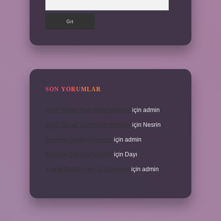
SON YORUMLAR
Alerji Yapan Yiyecekler Nelerdir
için
admin
Alerji Yapan Yiyecekler Nelerdir
için
Nesrin
Belirtme Sıfatları Nelerdir
için
admin
Belirtme Sıfatları Nelerdir
için
Dayı
1 Aylık Bebek Kaç Cc Süt Içmeli
için
admin