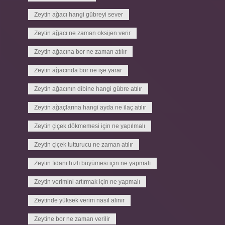
Zeytin ağacı hangi gübreyi sever
Zeytin ağacı ne zaman oksijen verir
Zeytin ağacına bor ne zaman atılır
Zeytin ağacında bor ne işe yarar
Zeytin ağacının dibine hangi gübre atılır
Zeytin ağaçlarına hangi ayda ne ilaç atılır
Zeytin çiçek dökmemesi için ne yapılmalı
Zeytin çiçek tutturucu ne zaman atılır
Zeytin fidanı hızlı büyümesi için ne yapmalı
Zeytin verimini artırmak için ne yapmalı
Zeytinde yüksek verim nasıl alınır
Zeytine bor ne zaman verilir