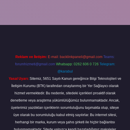
esi
ilbet firması için tıkla
betexper giriş
Reklam ve İletişim:
E-mail:
backlinkpaneli@gmail.com
Teams:
forumhizmeti@gmail.com
Whatsapp: 0262 606 0 726
Telegram:
@karabul
Yasal Uyarı:
Sitemiz, 5651 Sayılı Kanun gereğince Bilgi Teknolojileri ve
İletişim Kurumu (BTK) tarafından onaylanmış bir Yer Sağlayıcı olarak
hizmet vermektedir. Bu nedenle, sitedeki içerikleri proaktif olarak
denetleme veya araştırma yükümlülüğümüz bulunmamaktadır. Ancak,
üyelerimiz yazdıkları içeriklerin sorumluluğunu taşımakta olup, siteye
üye olarak bu sorumluluğu kabul etmiş sayılırlar. Bu internet sitesi,
herhangi bir marka, kurum veya şahıs şirketi ile hiçbir bağlantısı
bulunmamaktadır. Sitede yalnızca kendi hazırladığımız makaleler