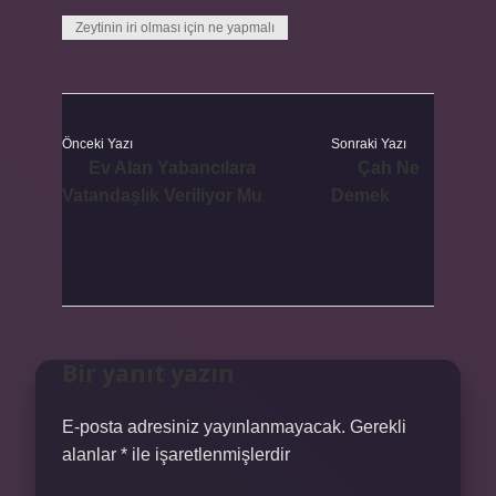
Zeytinin iri olması için ne yapmalı
Önceki Yazı
Sonraki Yazı
Ev Alan Yabancılara
Çah Ne
Vatandaşlık Veriliyor Mu
Demek
Bir yanıt yazın
E-posta adresiniz yayınlanmayacak.
Gerekli
alanlar
*
ile işaretlenmişlerdir