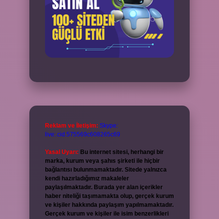
Reklam ve İletişim:
Skype:
live:.cid.575569c608265c69
Yasal Uyarı:
Bu internet sitesi, herhangi bir
marka, kurum veya şahıs şirketi ile hiçbir
bağlantısı bulunmamaktadır. Sitede yalnızca
kendi hazırladığımız makaleler
paylaşılmaktadır. Burada yer alan içerikler
haber niteliği taşımamakta olup, gerçek kurum
ve kişiler hakkında paylaşım yapılmamaktadır.
Gerçek kurum ve kişiler ile isim benzerlikleri