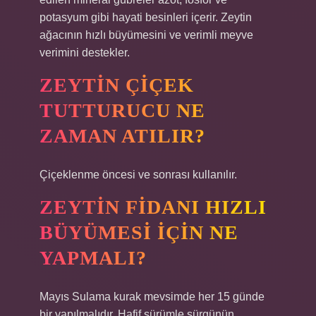
potasyum gibi hayati besinleri içerir. Zeytin
ağacının hızlı büyümesini ve verimli meyve
verimini destekler.
ZEYTIN ÇIÇEK
TUTTURUCU NE
ZAMAN ATILIR?
Çiçeklenme öncesi ve sonrası kullanılır.
ZEYTIN FIDANI HIZLI
BÜYÜMESI IÇIN NE
YAPMALI?
Mayıs Sulama kurak mevsimde her 15 günde
bir yapılmalıdır. Hafif sürümle sürgünün