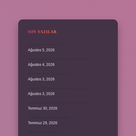
SIDEBAR
SON YAZILAR
Koşulsuz iade nedir ?
Ağustos 5, 2026
Avar Kağanlığı’nın kurucusu kimdir ?
Ağustos 4, 2026
8 Nisan 2004’de ne oldu ?
Ağustos 3, 2026
4 takım aynı puanda olursa ne olur ?
Ağustos 3, 2026
Şubat ayı neden 4 yılda bir 29 çeker ?
Temmuz 30, 2026
Tevafuk ne anlama gelir ?
Temmuz 29, 2026
Karı demek kaba mı ?