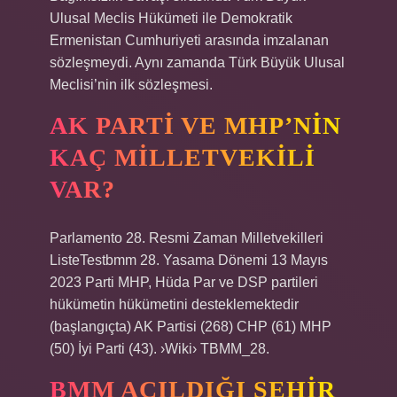
Ulusal Meclis Hükümeti ile Demokratik
Ermenistan Cumhuriyeti arasında imzalanan
sözleşmeydi. Aynı zamanda Türk Büyük Ulusal
Meclisi’nin ilk sözleşmesi.
AK PARTI VE MHP’NIN
KAÇ MILLETVEKILI
VAR?
Parlamento 28. Resmi Zaman Milletvekilleri
ListeTestbmm 28. Yasama Dönemi 13 Mayıs
2023 Parti MHP, Hüda Par ve DSP partileri
hükümetin hükümetini desteklemektedir
(başlangıçta) AK Partisi (268) CHP (61) MHP
(50) İyi Parti (43). ›Wiki› TBMM_28.
BMM AÇILDIĞI ŞEHIR