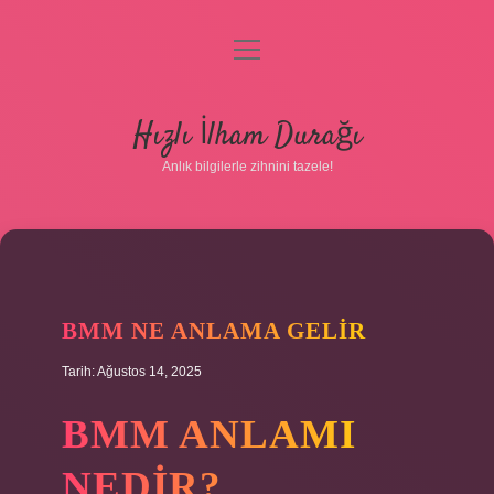
menüyü
aç
Anasayfa
Hızlı İlham Durağı
Gizlilik Politikası
Anlık bilgilerle zihnini tazele!
Yasal Uyarı
Hakkımızda
BMM NE ANLAMA GELIR
Tarih: Ağustos 14, 2025
BMM ANLAMI
NEDIR?