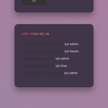
SON YORUMLAR
Alerji Yapan Yiyecekler Nelerdir
için
admin
Alerji Yapan Yiyecekler Nelerdir
için
Nesrin
Belirtme Sıfatları Nelerdir
için
admin
Belirtme Sıfatları Nelerdir
için
Dayı
1 Aylık Bebek Kaç Cc Süt Içmeli
için
admin