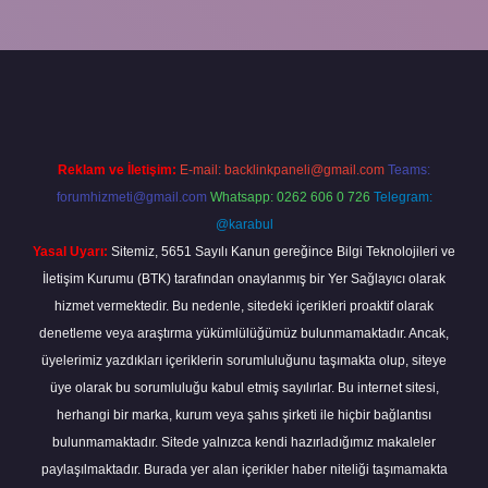
xper giriş
Reklam ve İletişim:
E-mail:
backlinkpaneli@gmail.com
Teams:
forumhizmeti@gmail.com
Whatsapp: 0262 606 0 726
Telegram:
@karabul
Yasal Uyarı:
Sitemiz, 5651 Sayılı Kanun gereğince Bilgi Teknolojileri ve
İletişim Kurumu (BTK) tarafından onaylanmış bir Yer Sağlayıcı olarak
hizmet vermektedir. Bu nedenle, sitedeki içerikleri proaktif olarak
denetleme veya araştırma yükümlülüğümüz bulunmamaktadır. Ancak,
üyelerimiz yazdıkları içeriklerin sorumluluğunu taşımakta olup, siteye
üye olarak bu sorumluluğu kabul etmiş sayılırlar. Bu internet sitesi,
herhangi bir marka, kurum veya şahıs şirketi ile hiçbir bağlantısı
bulunmamaktadır. Sitede yalnızca kendi hazırladığımız makaleler
paylaşılmaktadır. Burada yer alan içerikler haber niteliği taşımamakta