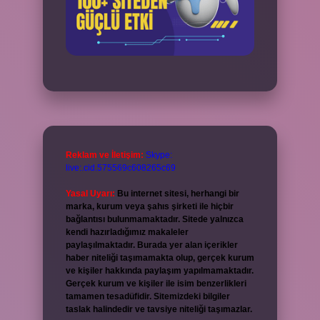
Reklam ve İletişim:
Skype:
live:.cid.575569c608265c69
Yasal Uyarı:
Bu internet sitesi, herhangi bir
marka, kurum veya şahıs şirketi ile hiçbir
bağlantısı bulunmamaktadır. Sitede yalnızca
kendi hazırladığımız makaleler
paylaşılmaktadır. Burada yer alan içerikler
haber niteliği taşımamakta olup, gerçek kurum
ve kişiler hakkında paylaşım yapılmamaktadır.
Gerçek kurum ve kişiler ile isim benzerlikleri
tamamen tesadüfidir. Sitemizdeki bilgiler
taslak halindedir ve tavsiye niteliği taşımazlar.