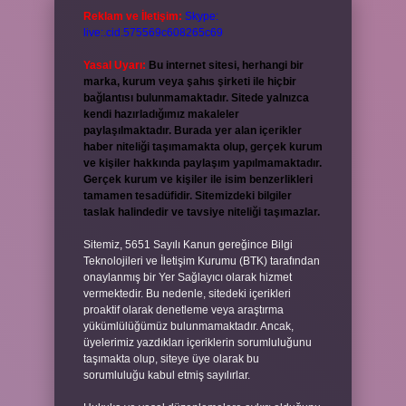
Reklam ve İletişim:
Skype:
live:.cid.575569c608265c69
Yasal Uyarı:
Bu internet sitesi, herhangi bir
marka, kurum veya şahıs şirketi ile hiçbir
bağlantısı bulunmamaktadır. Sitede yalnızca
kendi hazırladığımız makaleler
paylaşılmaktadır. Burada yer alan içerikler
haber niteliği taşımamakta olup, gerçek kurum
ve kişiler hakkında paylaşım yapılmamaktadır.
Gerçek kurum ve kişiler ile isim benzerlikleri
tamamen tesadüfidir. Sitemizdeki bilgiler
taslak halindedir ve tavsiye niteliği taşımazlar.
Sitemiz, 5651 Sayılı Kanun gereğince Bilgi
Teknolojileri ve İletişim Kurumu (BTK) tarafından
onaylanmış bir Yer Sağlayıcı olarak hizmet
vermektedir. Bu nedenle, sitedeki içerikleri
proaktif olarak denetleme veya araştırma
yükümlülüğümüz bulunmamaktadır. Ancak,
üyelerimiz yazdıkları içeriklerin sorumluluğunu
taşımakta olup, siteye üye olarak bu
sorumluluğu kabul etmiş sayılırlar.