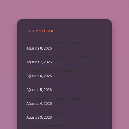
SIDEBAR
SON YAZILAR
TikTokta profil ss alınca bildirim gidiyor mu ?
Ağustos 8, 2026
Kemerleri sıkmak deyiminin anlamı nedir ?
Ağustos 7, 2026
Bordroda aynı yardım ne demek ?
Ağustos 6, 2026
Koşulsuz iade nedir ?
Ağustos 5, 2026
Avar Kağanlığı’nın kurucusu kimdir ?
Ağustos 4, 2026
8 Nisan 2004’de ne oldu ?
Ağustos 3, 2026
4 takım aynı puanda olursa ne olur ?