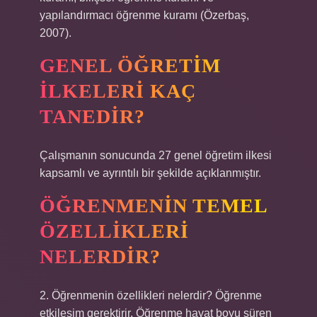
yapılandırmacı öğrenme kuramı (Özerbaş,
2007).
GENEL ÖĞRETIM
ILKELERI KAÇ
TANEDIR?
Çalışmanın sonucunda 27 genel öğretim ilkesi
kapsamlı ve ayrıntılı bir şekilde açıklanmıştır.
ÖĞRENMENIN TEMEL
ÖZELLIKLERI
NELERDIR?
2. Öğrenmenin özellikleri nelerdir? Öğrenme
etkileşim gerektirir. Öğrenme hayat boyu süren