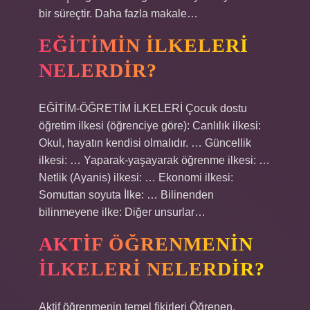
bir süreçtir. Daha fazla makale…
EĞITIMIN ILKELERI
NELERDIR?
EĞİTİM-ÖĞRETİM İLKELERİ Çocuk dostu
öğretim ilkesi (öğrenciye göre): Canlılık ilkesi:
Okul, hayatın kendisi olmalıdır. … Güncellik
ilkesi: … Yaparak-yaşayarak öğrenme ilkesi: …
Netlik (Ayanis) ilkesi: … Ekonomi ilkesi:
Somuttan soyuta İlke: … Bilinenden
bilinmeyene ilke: Diğer unsurlar…
AKTIF ÖĞRENMENIN
ILKELERI NELERDIR?
Aktif öğrenmenin temel fikirleri Öğrenen,