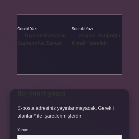
Önceki Yazı
Sonraki Yazı
Diyanet Ramazan
Haydar Hatipoğlu
Bayramı Ne Zaman
Kimdir Nerelidir
Bir yanıt yazın
E-posta adresiniz yayınlanmayacak.
Gerekli
alanlar
*
ile işaretlenmişlerdir
Yorum