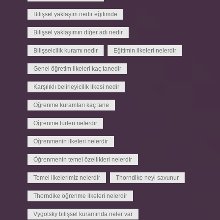
Bilişsel yaklaşım nedir eğitimde
Bilişsel yaklaşımın diğer adı nedir
Bilişselcilik kuramı nedir
Eğitimin ilkeleri nelerdir
Genel öğretim ilkeleri kaç tanedir
Karşılıklı belirleyicilik ilkesi nedir
Öğrenme kuramları kaç tane
Öğrenme türleri nelerdir
Öğrenmenin ilkeleri nelerdir
Öğrenmenin temel özellikleri nelerdir
Temel ilkelerimiz nelerdir
Thorndike neyi savunur
Thorndike öğrenme ilkeleri nelerdir
Vygotsky bilişsel kuramında neler var