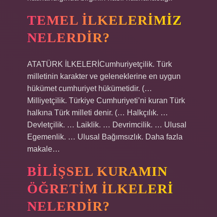
TEMEL ILKELERIMIZ
NELERDIR?
ATATÜRK İLKELERİCumhuriyetçilik. Türk
milletinin karakter ve geleneklerine en uygun
hükümet cumhuriyet hükümetidir. (…
Milliyetçilik. Türkiye Cumhuriyeti’ni kuran Türk
halkına Türk milleti denir. (… Halkçılık. …
Devletçilik. … Laiklik. … Devrimcilik. … Ulusal
Egemenlik. … Ulusal Bağımsızlık. Daha fazla
makale…
BILIŞSEL KURAMIN
ÖĞRETIM ILKELERI
NELERDIR?