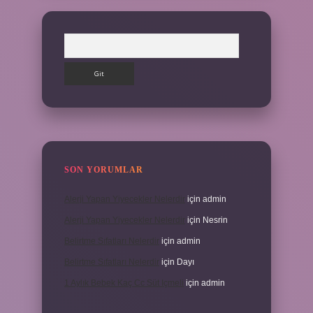
Arama
SON YORUMLAR
Alerji Yapan Yiyecekler Nelerdir
için
admin
Alerji Yapan Yiyecekler Nelerdir
için
Nesrin
Belirtme Sıfatları Nelerdir
için
admin
Belirtme Sıfatları Nelerdir
için
Dayı
1 Aylık Bebek Kaç Cc Süt Içmeli
için
admin