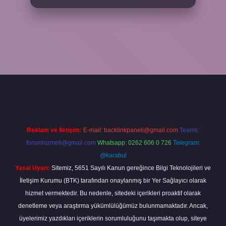
 giriş
Reklam ve İletişim:
E-mail:
backlinkpaneli@gmail.com
Teams:
forumhizmeti@gmail.com
Whatsapp: 0262 606 0 726
Telegram:
@karabul
Yasal Uyarı:
Sitemiz, 5651 Sayılı Kanun gereğince Bilgi Teknolojileri ve
İletişim Kurumu (BTK) tarafından onaylanmış bir Yer Sağlayıcı olarak
hizmet vermektedir. Bu nedenle, sitedeki içerikleri proaktif olarak
denetleme veya araştırma yükümlülüğümüz bulunmamaktadır. Ancak,
üyelerimiz yazdıkları içeriklerin sorumluluğunu taşımakta olup, siteye