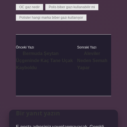
OC gaz nedir
Polis biber gazı kullanabilir mi
Polisler hangi marka biber gazı kullanıyor
Önceki Yazı
Sonraki Yazı
Bermuda Şeytan
Aleviler
Üçgeninde Kaç Tane Uçak
Neden Semah
Kayboldu
Yapar
Bir yanıt yazın
E-posta adresiniz yayınlanmayacak.
Gerekli