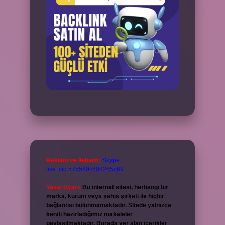
Reklam ve İletişim:
Skype:
live:.cid.575569c608265c69
Yasal Uyarı:
Bu internet sitesi, herhangi bir
marka, kurum veya şahıs şirketi ile hiçbir
bağlantısı bulunmamaktadır. Sitede yalnızca
kendi hazırladığımız makaleler
paylaşılmaktadır. Burada yer alan içerikler