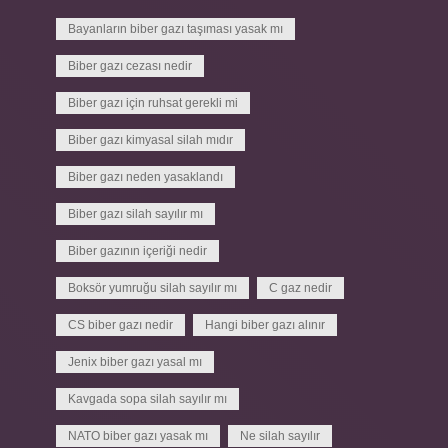
Bayanların biber gazı taşıması yasak mı
Biber gazı cezası nedir
Biber gazı için ruhsat gerekli mi
Biber gazı kimyasal silah mıdır
Biber gazı neden yasaklandı
Biber gazı silah sayılır mı
Biber gazının içeriği nedir
Boksör yumruğu silah sayılır mı
C gaz nedir
CS biber gazı nedir
Hangi biber gazı alınır
Jenix biber gazı yasal mı
Kavgada sopa silah sayılır mı
NATO biber gazı yasak mı
Ne silah sayılır