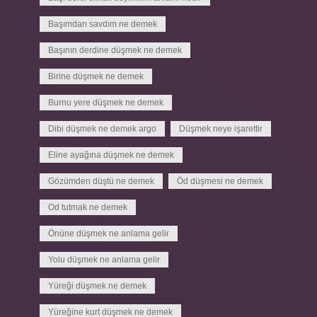
Başımdan savdım ne demek
Başının derdine düşmek ne demek
Birine düşmek ne demek
Burnu yere düşmek ne demek
Dibi düşmek ne demek argo
Düşmek neye işarettir
Eline ayağına düşmek ne demek
Gözümden düştü ne demek
Öd düşmesi ne demek
Od tutmak ne demek
Önüne düşmek ne anlama gelir
Yolu düşmek ne anlama gelir
Yüreği düşmek ne demek
Yüreğine kurt düşmek ne demek