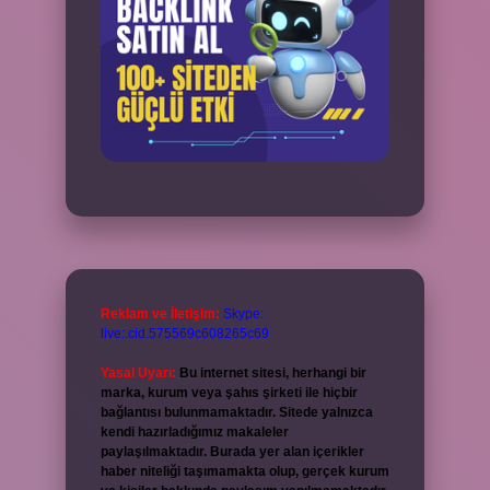
Reklam ve İletişim:
Skype:
live:.cid.575569c608265c69
Yasal Uyarı:
Bu internet sitesi, herhangi bir
marka, kurum veya şahıs şirketi ile hiçbir
bağlantısı bulunmamaktadır. Sitede yalnızca
kendi hazırladığımız makaleler
paylaşılmaktadır. Burada yer alan içerikler
haber niteliği taşımamakta olup, gerçek kurum