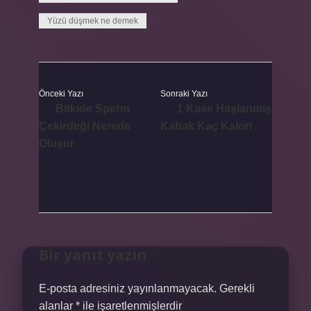
Yüzü düşmek ne demek
Önceki Yazı
Sonraki Yazı
Bitkide Sperm
1 Kase Haşlanmış
Çekirdeği Nerede
Kabak Kaç Kalori
Oluşur
Bir yanıt yazın
E-posta adresiniz yayınlanmayacak.
Gerekli
alanlar
*
ile işaretlenmişlerdir