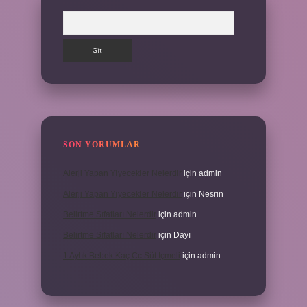
Arama
SON YORUMLAR
Alerji Yapan Yiyecekler Nelerdir
için
admin
Alerji Yapan Yiyecekler Nelerdir
için
Nesrin
Belirtme Sıfatları Nelerdir
için
admin
Belirtme Sıfatları Nelerdir
için
Dayı
1 Aylık Bebek Kaç Cc Süt Içmeli
için
admin