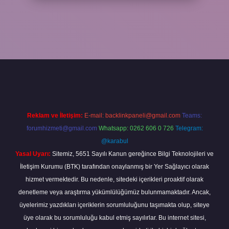
er giriş
Reklam ve İletişim:
E-mail:
backlinkpaneli@gmail.com
Teams:
forumhizmeti@gmail.com
Whatsapp: 0262 606 0 726
Telegram:
@karabul
Yasal Uyarı:
Sitemiz, 5651 Sayılı Kanun gereğince Bilgi Teknolojileri ve
İletişim Kurumu (BTK) tarafından onaylanmış bir Yer Sağlayıcı olarak
hizmet vermektedir. Bu nedenle, sitedeki içerikleri proaktif olarak
denetleme veya araştırma yükümlülüğümüz bulunmamaktadır. Ancak,
üyelerimiz yazdıkları içeriklerin sorumluluğunu taşımakta olup, siteye
üye olarak bu sorumluluğu kabul etmiş sayılırlar. Bu internet sitesi,