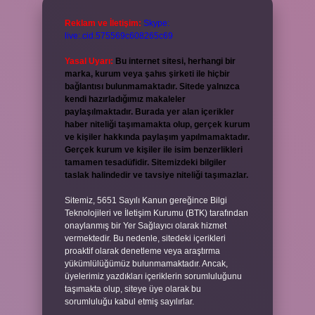
Reklam ve İletişim:
Skype:
live:.cid.575569c608265c69
Yasal Uyarı:
Bu internet sitesi, herhangi bir
marka, kurum veya şahıs şirketi ile hiçbir
bağlantısı bulunmamaktadır. Sitede yalnızca
kendi hazırladığımız makaleler
paylaşılmaktadır. Burada yer alan içerikler
haber niteliği taşımamakta olup, gerçek kurum
ve kişiler hakkında paylaşım yapılmamaktadır.
Gerçek kurum ve kişiler ile isim benzerlikleri
tamamen tesadüfidir. Sitemizdeki bilgiler
taslak halindedir ve tavsiye niteliği taşımazlar.
Sitemiz, 5651 Sayılı Kanun gereğince Bilgi
Teknolojileri ve İletişim Kurumu (BTK) tarafından
onaylanmış bir Yer Sağlayıcı olarak hizmet
vermektedir. Bu nedenle, sitedeki içerikleri
proaktif olarak denetleme veya araştırma
yükümlülüğümüz bulunmamaktadır. Ancak,
üyelerimiz yazdıkları içeriklerin sorumluluğunu
taşımakta olup, siteye üye olarak bu
sorumluluğu kabul etmiş sayılırlar.