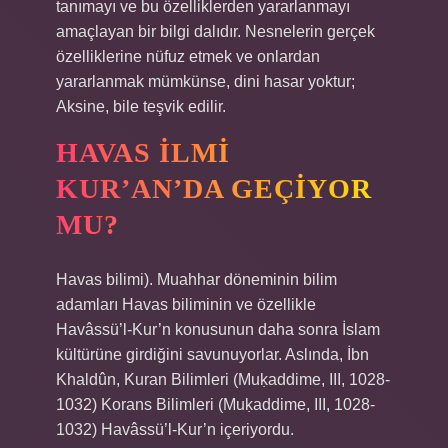
tanımayı ve bu özelliklerden yararlanmayı
amaçlayan bir bilgi dalıdır. Nesnelerin gerçek
özelliklerine nüfuz etmek ve onlardan
yararlanmak mümkünse, dini hasar yoktur;
Aksine, bile teşvik edilir.
HAVAS ILMI
KUR’AN’DA GEÇIYOR
MU?
Havas bilimi). Muahhar döneminin bilim
adamları Havas biliminin ve özellikle
Havâssü’l-Kur’n konusunun daha sonra İslam
kültürüne girdiğini savunuyorlar. Aslında, İbn
Khaldûn, Kuran Bilimleri (Muḳaddime, III, 1028-
1032) Korans Bilimleri (Muḳaddime, III, 1028-
1032) Havâssü’l-Kur’n içeriyordu.