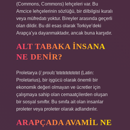
(Commons, Commons) lehçeleri var. Bu
Amcice lehçelerinin sözlüğü, bir dilbilgisi kuralı
veya müfredatı yoktur. Bireyler arasında geçerli
olan dildir. Bu dil esas olarak Torkiye’deki
Arapça’ya dayanmaktadır, ancak buna karşıdır.
ALT TABAKA INSANA
NE DENIR?
Proletarya (/ˌproʊlɪˈtɛtɛtɛtɛtɛtɛtɛt (Latin:
Proletarius), bir işgücü olarak önemli bir
ekonomik değeri olmayan ve ücretler için
çalışmaya sahip olan cemaatçilerden oluşan
bir sosyal sınıftır. Bu sınıfa ait olan insanlar
proleter veya proleter olarak adlandırılır.
ARAPÇADA AVAMIL NE