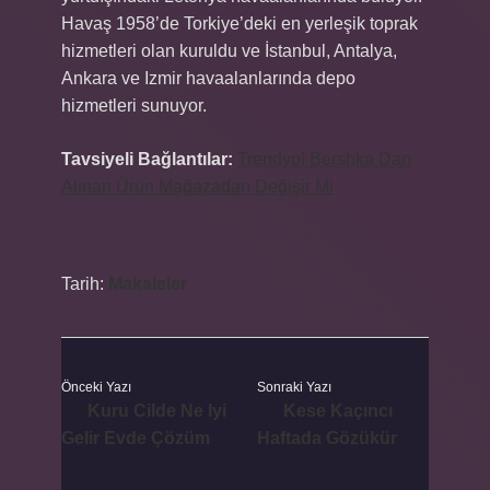
Havaş 1958’de Torkiye’deki en yerleşik toprak
hizmetleri olan kuruldu ve İstanbul, Antalya,
Ankara ve Izmir havaalanlarında depo
hizmetleri sunuyor.
Tavsiyeli Bağlantılar:
Trendyol Bershka Dan
Alınan Ürün Mağazadan Değişir Mi
Tarih:
Makaleler
Önceki Yazı
Sonraki Yazı
Kuru Cilde Ne Iyi
Kese Kaçıncı
Gelir Evde Çözüm
Haftada Gözükür