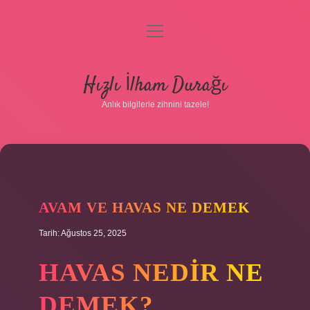
menüyü
aç
Anasayfa
Hızlı İlham Durağı
Gizlilik Politikası
Anlık bilgilerle zihnini tazele!
Yasal Uyarı
Hakkımızda
AVAM VE HAVAS NE DEMEK
Tarih: Ağustos 25, 2025
HAVAS NEDIR NE
DEMEK?