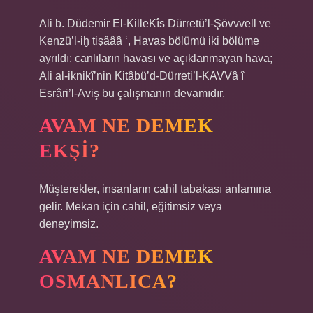
Ali b. Düdemir El-KilleKîs Dürretü’l-Şövvvell ve
Kenzü’l-iḫ tiṣâââ ‘, Havas bölümü iki bölüme
ayrıldı: canlıların havası ve açıklanmayan hava;
Ali al-iknikî’nin Kitâbü’d-Dürreti’l-KAVVâ î
Esrâri’l-Aviş bu çalışmanın devamıdır.
AVAM NE DEMEK
EKŞI?
Müşterekler, insanların cahil tabakası anlamına
gelir. Mekan için cahil, eğitimsiz veya
deneyimsiz.
AVAM NE DEMEK
OSMANLICA?