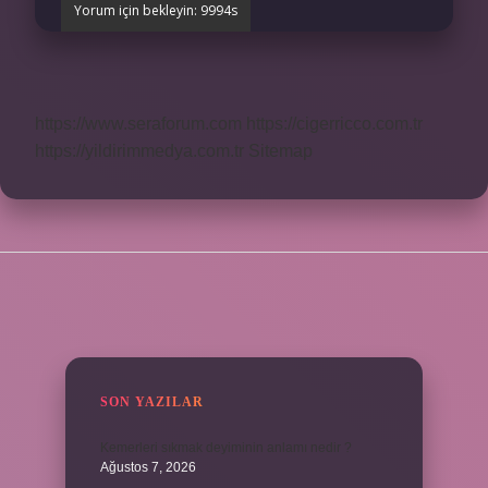
https://www.seraforum.com
https://cigerricco.com.tr
https://yildirimmedya.com.tr
Sitemap
SIDEBAR
SON YAZILAR
Kemerleri sıkmak deyiminin anlamı nedir ?
Ağustos 7, 2026