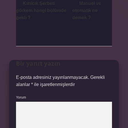
Kızılcık Şerbeti
Manuel ve
görkem hangi bölümde
otomatik ne
geldi ?
demek ?
Bir yanıt yazın
E-posta adresiniz yayınlanmayacak.
Gerekli
alanlar
*
ile işaretlenmişlerdir
Yorum