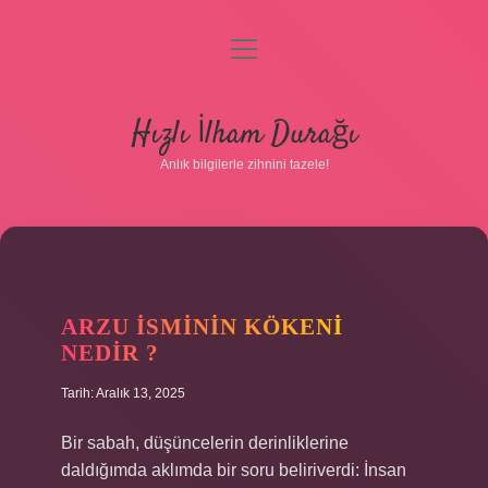
menüyü
aç
Anasayfa
Hızlı İlham Durağı
Gizlilik Politikası
Anlık bilgilerle zihnini tazele!
Yasal Uyarı
Hakkımızda
ARZU ISMININ KÖKENI
NEDIR ?
Tarih: Aralık 13, 2025
Bir sabah, düşüncelerin derinliklerine
daldığımda aklımda bir soru beliriverdi: İnsan