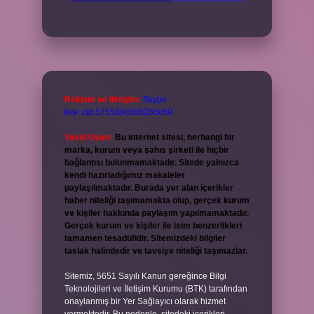
Reklam ve İletişim:
Skype:
live:.cid.575569c608265c69
Yasal Uyarı:
Bu internet sitesi, herhangi bir
marka, kurum veya şahıs şirketi ile hiçbir
bağlantısı bulunmamaktadır. Sitede yalnızca
kendi hazırladığımız makaleler
paylaşılmaktadır. Burada yer alan içerikler
haber niteliği taşımamakta olup, gerçek kurum
ve kişiler hakkında paylaşım yapılmamaktadır.
Gerçek kurum ve kişiler ile isim benzerlikleri
tamamen tesadüfidir. Sitemizdeki bilgiler
taslak halindedir ve tavsiye niteliği taşımazlar.
Sitemiz, 5651 Sayılı Kanun gereğince Bilgi
Teknolojileri ve İletişim Kurumu (BTK) tarafından
onaylanmış bir Yer Sağlayıcı olarak hizmet