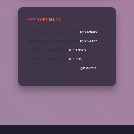
SON YORUMLAR
Alerji Yapan Yiyecekler Nelerdir
için
admin
Alerji Yapan Yiyecekler Nelerdir
için
Nesrin
Belirtme Sıfatları Nelerdir
için
admin
Belirtme Sıfatları Nelerdir
için
Dayı
1 Aylık Bebek Kaç Cc Süt Içmeli
için
admin
r giriş