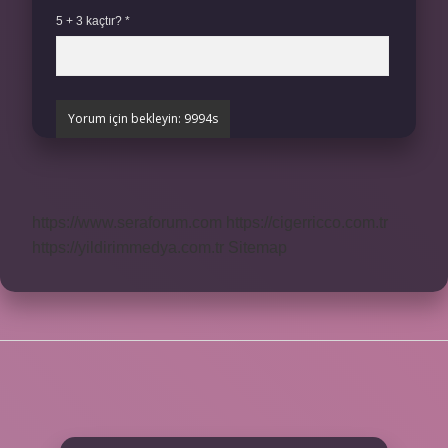
5 + 3 kaçtır?
*
https://www.seraforum.com
https://cigerricco.com.tr
https://yildirimmedya.com.tr
Sitemap
SIDEBAR