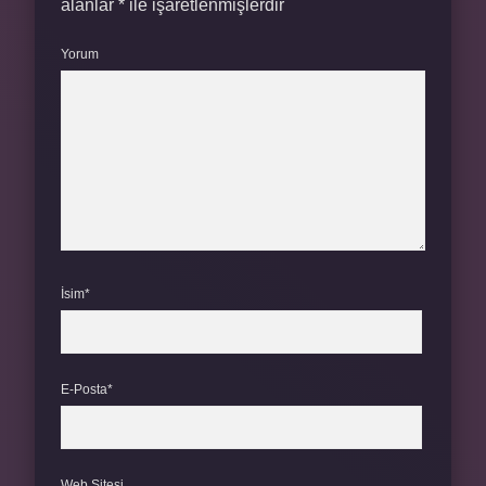
alanlar
*
ile işaretlenmişlerdir
Yorum
İsim*
E-Posta*
Web Sitesi