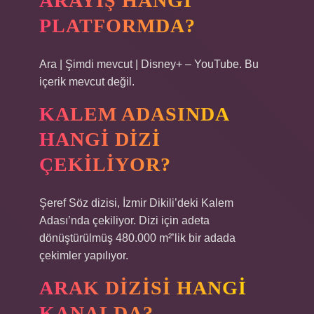
ARAYIŞ HANGI
PLATFORMDA?
Ara | Şimdi mevcut | Disney+ – YouTube. Bu
içerik mevcut değil.
KALEM ADASINDA
HANGI DIZI
ÇEKILIYOR?
Şeref Söz dizisi, İzmir Dikili’deki Kalem
Adası’nda çekiliyor. Dizi için adeta
dönüştürülmüş 480.000 m²’lik bir adada
çekimler yapılıyor.
ARAK DIZISI HANGI
KANALDA?