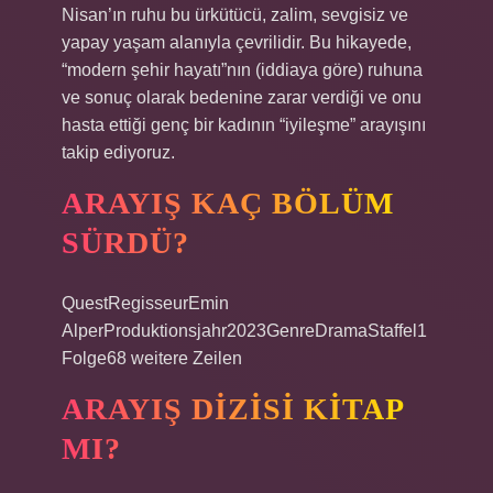
Nisan’ın ruhu bu ürkütücü, zalim, sevgisiz ve
yapay yaşam alanıyla çevrilidir. Bu hikayede,
“modern şehir hayatı”nın (iddiaya göre) ruhuna
ve sonuç olarak bedenine zarar verdiği ve onu
hasta ettiği genç bir kadının “iyileşme” arayışını
takip ediyoruz.
ARAYIŞ KAÇ BÖLÜM
SÜRDÜ?
QuestRegisseurEmin
AlperProduktionsjahr2023GenreDramaStaffel1
Folge68 weitere Zeilen
ARAYIŞ DIZISI KITAP
MI?