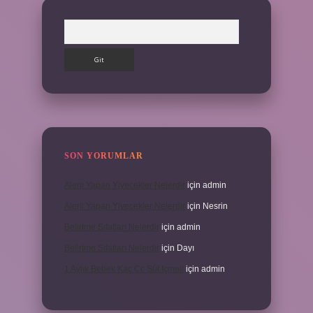
Arama
SON YORUMLAR
Alerji Yapan Yiyecekler Nelerdir
için
admin
Alerji Yapan Yiyecekler Nelerdir
için
Nesrin
Belirtme Sıfatları Nelerdir
için
admin
Belirtme Sıfatları Nelerdir
için
Dayı
1 Aylık Bebek Kaç Cc Süt Içmeli
için
admin