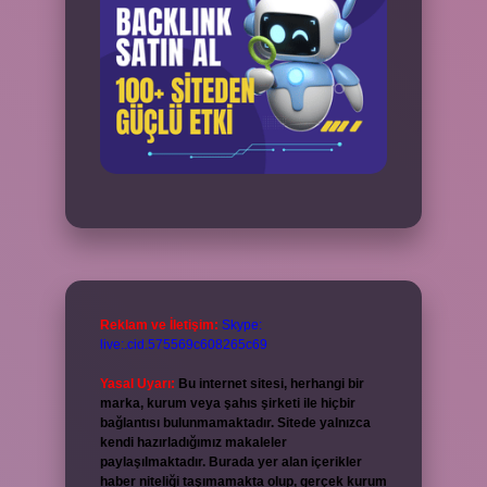
Reklam ve İletişim:
Skype:
live:.cid.575569c608265c69
Yasal Uyarı:
Bu internet sitesi, herhangi bir
marka, kurum veya şahıs şirketi ile hiçbir
bağlantısı bulunmamaktadır. Sitede yalnızca
kendi hazırladığımız makaleler
paylaşılmaktadır. Burada yer alan içerikler
haber niteliği taşımamakta olup, gerçek kurum