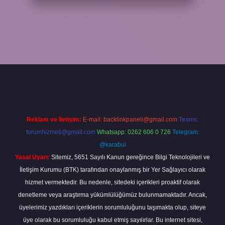
r giriş
Reklam ve İletişim:
E-mail:
backlinkpaneli@gmail.com
Teams:
forumhizmeti@gmail.com
Whatsapp: 0262 606 0 726
Telegram:
@karabul
Yasal Uyarı:
Sitemiz, 5651 Sayılı Kanun gereğince Bilgi Teknolojileri ve
İletişim Kurumu (BTK) tarafından onaylanmış bir Yer Sağlayıcı olarak
hizmet vermektedir. Bu nedenle, sitedeki içerikleri proaktif olarak
denetleme veya araştırma yükümlülüğümüz bulunmamaktadır. Ancak,
üyelerimiz yazdıkları içeriklerin sorumluluğunu taşımakta olup, siteye
üye olarak bu sorumluluğu kabul etmiş sayılırlar. Bu internet sitesi,