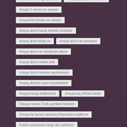
Arayış 3 sezon ne zaman
Arayış Aslı Enver ne zaman
Arayış dizisi hangi tarikatı anlatıyor
Arayış dizisi kitap mı
Arayış dizisi ne anlatıyor
Arayış dizisi ne anlatmak istiyor
Arayış dizisi neden yok
Arayış dizisi nerede yayınlanıyor
Arayış dizisini nasıl izleyebilirim
Arayış hangi platformda
Arayış kaç bölüm sürdü
Disney neden Türk içerikleri kaldırdı
Dünya ile benim aramda Disneyden kalktı mı
Kalem adasında hangi dizi çekiliyor