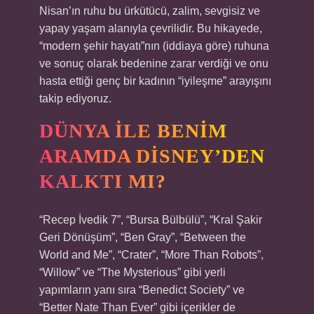
Nisan’ın ruhu bu ürkütücü, zalim, sevgisiz ve
yapay yaşam alanıyla çevrilidir. Bu hikayede,
“modern şehir hayatı”nın (iddiaya göre) ruhuna
ve sonuç olarak bedenine zarar verdiği ve onu
hasta ettiği genç bir kadının “iyileşme” arayışını
takip ediyoruz.
DÜNYA ILE BENIM
ARAMDA DISNEY’DEN
KALKTI MI?
“Recep İvedik 7”, “Bursa Bülbülü”, “Kral Şakir
Geri Dönüşüm”, “Ben Gray”, “Between the
World and Me”, “Crater”, “More Than Robots”,
“Willow” ve “The Mysterious” gibi yerli
yapımların yanı sıra “Benedict Society” ve
“Better Nate Than Ever” gibi içerikler de