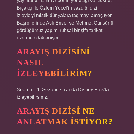
yayınlandı. Emin Alper’in yönettiği ve Nükhet
Bıçakçı ile Özlem Yücel’in yazdığı dizi,
izleyiciyi mistik dünyalara taşımayı amaçlıyor.
Başrollerinde Aslı Enver ve Mehmet Günsür’ü
gördüğümüz yapım, ruhsal bir şifa tarikatı
üzerine odaklanıyor.
ARAYIŞ DIZISINI
NASIL
IZLEYEBILIRIM?
Search – 1. Sezonu şu anda Disney Plus’ta
izleyebilirsiniz.
ARAYIŞ DIZISI NE
ANLATMAK ISTIYOR?