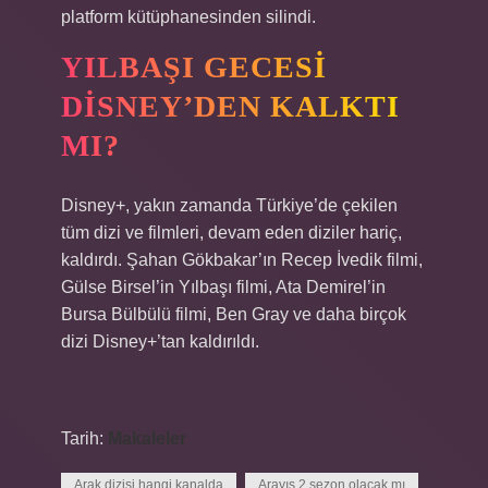
platform kütüphanesinden silindi.
YILBAŞI GECESI
DISNEY’DEN KALKTI
MI?
Disney+, yakın zamanda Türkiye’de çekilen
tüm dizi ve filmleri, devam eden diziler hariç,
kaldırdı. Şahan Gökbakar’ın Recep İvedik filmi,
Gülse Birsel’in Yılbaşı filmi, Ata Demirel’in
Bursa Bülbülü filmi, Ben Gray ve daha birçok
dizi Disney+’tan kaldırıldı.
Tarih:
Makaleler
Arak dizisi hangi kanalda
Arayış 2 sezon olacak mı