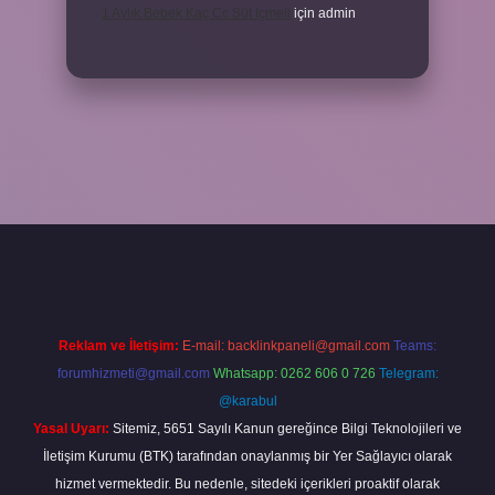
1 Aylık Bebek Kaç Cc Süt Içmeli
için
admin
r giriş
Reklam ve İletişim:
E-mail:
backlinkpaneli@gmail.com
Teams:
forumhizmeti@gmail.com
Whatsapp: 0262 606 0 726
Telegram:
@karabul
Yasal Uyarı:
Sitemiz, 5651 Sayılı Kanun gereğince Bilgi Teknolojileri ve
İletişim Kurumu (BTK) tarafından onaylanmış bir Yer Sağlayıcı olarak
hizmet vermektedir. Bu nedenle, sitedeki içerikleri proaktif olarak