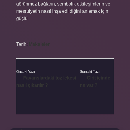
görünmez bağların, sembolik etkileşimlerin ve
meşruiyetin nasıl inşa edildiğini anlamak için
güçlü
Tarih:
Makaleler
Önceki Yazı
Sonraki Yazı
Fayanslardaki toz lekesi
Girit içinde
nasıl çıkarılır ?
ne var ?