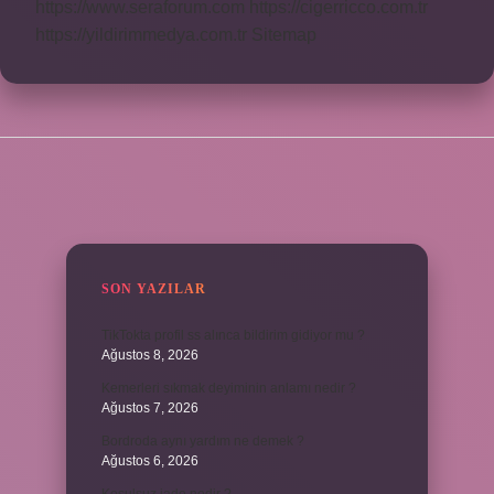
https://www.seraforum.com
https://cigerricco.com.tr
https://yildirimmedya.com.tr
Sitemap
SIDEBAR
SON YAZILAR
TikTokta profil ss alınca bildirim gidiyor mu ?
Ağustos 8, 2026
Kemerleri sıkmak deyiminin anlamı nedir ?
Ağustos 7, 2026
Bordroda aynı yardım ne demek ?
Ağustos 6, 2026