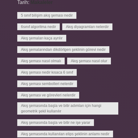
Tarih:
Makaleler
5 sınıf bilişim akış şeması nedir
6sınıf algoritma nedir
Akış diyagramları nelerdir
Akış şemaları kaça ayrılır
Akış şemalarından dikdörtgen şeklinin görevi nedir
Akış şeması nasıl olmalı
Akış şeması nasıl olur
Akış şeması nedir kısaca 6 sınıf
Akış şeması sembolleri nelerdir
Akış şeması ve görevleri nelerdir
Akış şemasında başla ve bitir adımları için hangi
geometrik şekil kullanılır
Akış şemasında başla ve bitir ne işe yarar
Akış şemasında kullanılan elips şeklinin anlamı nedir