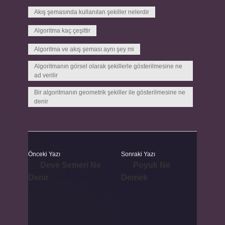
Akış şemasında kullanılan şekiller nelerdir
Algoritma kaç çeşittir
Algoritma ve akış şeması aynı şey mi
Algoritmanın görsel olarak şekillerle gösterilmesine ne
ad verilir
Bir algoritmanın geometrik şekiller ile gösterilmesine ne
denir
Önceki Yazı
Sonraki Yazı
Deve Semeri Ne
Poyuk Ne
Denir
Demek