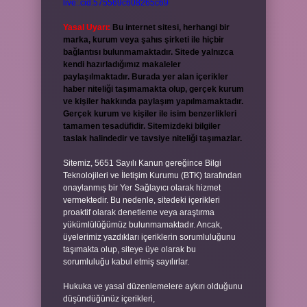
live:.cid.575569c608265c69
Yasal Uyarı:
Bu internet sitesi, herhangi bir
marka, kurum veya şahıs şirketi ile hiçbir
bağlantısı bulunmamaktadır. Sitede yalnızca
kendi hazırladığımız makaleler
paylaşılmaktadır. Burada yer alan içerikler
haber niteliği taşımamakta olup, gerçek kurum
ve kişiler hakkında paylaşım yapılmamaktadır.
Gerçek kurum ve kişiler ile isim benzerlikleri
tamamen tesadüfidir. Sitemizdeki bilgiler
taslak halindedir ve tavsiye niteliği taşımazlar.
Sitemiz, 5651 Sayılı Kanun gereğince Bilgi
Teknolojileri ve İletişim Kurumu (BTK) tarafından
onaylanmış bir Yer Sağlayıcı olarak hizmet
vermektedir. Bu nedenle, sitedeki içerikleri
proaktif olarak denetleme veya araştırma
yükümlülüğümüz bulunmamaktadır. Ancak,
üyelerimiz yazdıkları içeriklerin sorumluluğunu
taşımakta olup, siteye üye olarak bu
sorumluluğu kabul etmiş sayılırlar.
Hukuka ve yasal düzenlemelere aykırı olduğunu
düşündüğünüz içerikleri,