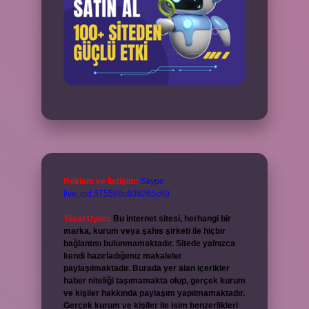
Reklam ve İletişim:
Skype:
live:.cid.575569c608265c69
Yasal Uyarı:
Bu internet sitesi, herhangi bir
marka, kurum veya şahıs şirketi ile hiçbir
bağlantısı bulunmamaktadır. Sitede yalnızca
kendi hazırladığımız makaleler
paylaşılmaktadır. Burada yer alan içerikler
haber niteliği taşımamakta olup, gerçek kurum
ve kişiler hakkında paylaşım yapılmamaktadır.
Gerçek kurum ve kişiler ile isim benzerlikleri