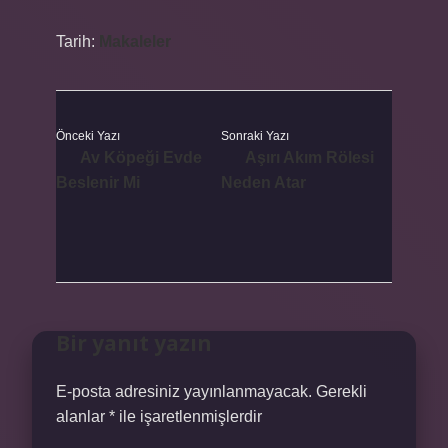
Tarih:
Makaleler
Önceki Yazı
Sonraki Yazı
Av Köpeği Evde
Aşırı Akım Rölesi
Beslenir Mi
Neden Atar
Bir yanıt yazın
E-posta adresiniz yayınlanmayacak.
Gerekli
alanlar
*
ile işaretlenmişlerdir