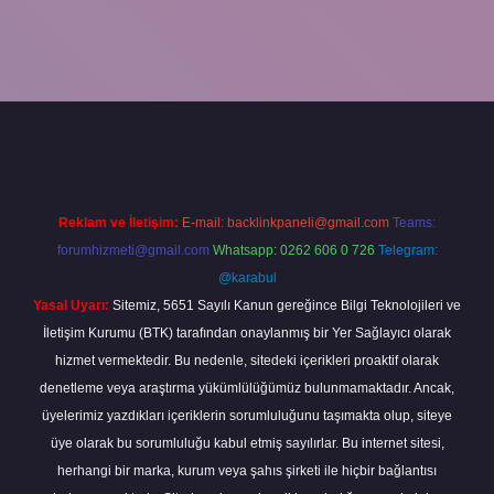
er giriş
Reklam ve İletişim:
E-mail:
backlinkpaneli@gmail.com
Teams:
forumhizmeti@gmail.com
Whatsapp: 0262 606 0 726
Telegram:
@karabul
Yasal Uyarı:
Sitemiz, 5651 Sayılı Kanun gereğince Bilgi Teknolojileri ve
İletişim Kurumu (BTK) tarafından onaylanmış bir Yer Sağlayıcı olarak
hizmet vermektedir. Bu nedenle, sitedeki içerikleri proaktif olarak
denetleme veya araştırma yükümlülüğümüz bulunmamaktadır. Ancak,
üyelerimiz yazdıkları içeriklerin sorumluluğunu taşımakta olup, siteye
üye olarak bu sorumluluğu kabul etmiş sayılırlar. Bu internet sitesi,
herhangi bir marka, kurum veya şahıs şirketi ile hiçbir bağlantısı