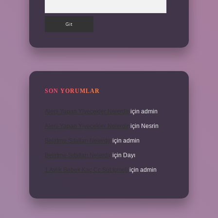
Arama
SON YORUMLAR
Alerji Yapan Yiyecekler Nelerdir
için
admin
Alerji Yapan Yiyecekler Nelerdir
için
Nesrin
Belirtme Sıfatları Nelerdir
için
admin
Belirtme Sıfatları Nelerdir
için
Dayı
1 Aylık Bebek Kaç Cc Süt Içmeli
için
admin