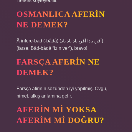
Herkes söyleyebilir.
OSMANLICA AFERIN
NE DEMEK?
Â infere-bad (-bâdâ) (ﺁﻓﺮﻳ ﺑﺎﺩﺍ ﺁﻓﺮﻳ ﺑﺎﺩ ﺑﺎﺩ ﺑﺎﺩ)
(farse. Bād-bādā “izin ver”), bravo!
FARSÇA AFERIN NE
DEMEK?
Farsça afirinin sözünden iyi yapılmış. Övgü,
nimet, alkış anlamına gelir.
AFERIN MI YOKSA
AFERIM MI DOĞRU?