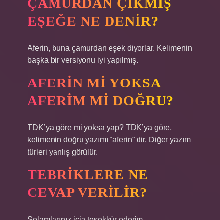
ÇAMURDAN ÇIKMIŞ
EŞEĞE NE DENIR?
Aferin, buna çamurdan eşek diyorlar. Kelimenin
başka bir versiyonu iyi yapılmış.
AFERIN MI YOKSA
AFERIM MI DOĞRU?
TDK’ya göre mi yoksa yap? TDK’ya göre,
kelimenin doğru yazımı “aferin” dir. Diğer yazım
türleri yanlış görülür.
TEBRIKLERE NE
CEVAP VERILIR?
Selamlarınız için teşekkür ederim.