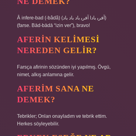
NE DEMEK?
Â infere-bad (-bâdâ) (ﺁﻓﺮﻳ ﺑﺎﺩﺍ ﺁﻓﺮﻳ ﺑﺎﺩ ﺑﺎﺩ ﺑﺎﺩ)
(farse. Bād-bādā “izin ver”), bravo!
AFERIN KELIMESI
NEREDEN GELIR?
Farsça afirinin sözünden iyi yapılmış. Övgü,
nimet, alkış anlamına gelir.
AFERIM SANA NE
DEMEK?
Tebrikler; Onları onayladım ve tebrik ettim.
Herkes söyleyebilir.