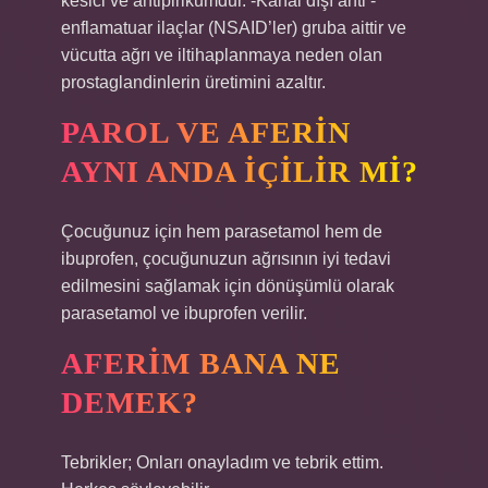
kesici ve antipirikumdur. -Kanal dışı anti -
enflamatuar ilaçlar (NSAID’ler) gruba aittir ve
vücutta ağrı ve iltihaplanmaya neden olan
prostaglandinlerin üretimini azaltır.
PAROL VE AFERIN
AYNI ANDA IÇILIR MI?
Çocuğunuz için hem parasetamol hem de
ibuprofen, çocuğunuzun ağrısının iyi tedavi
edilmesini sağlamak için dönüşümlü olarak
parasetamol ve ibuprofen verilir.
AFERIM BANA NE
DEMEK?
Tebrikler; Onları onayladım ve tebrik ettim.