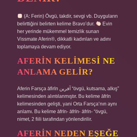
(A: Ferin) Övgü, takdir, sevgi vb. Duyguların
belirttiğini belirten kelime Bravo’dur.
Evin
her yerinde mükemmel temizlik sunan
Vissmate Aferin®, dikkatli kadınları ve adını
toplamaya devam ediyor.
AFERIN KELIMESI NE
ANLAMA GELIR?
Aferin Farsça āfirīn آفرین “övgü, kutsama, alkış”
kelimesinden alıntılanmıştır. Bu kelime āfrīn
kelimesinden gelişti, yani Orta Farsça’nın aynı
anlamı. Bu kelime āfrīn- āfrīn- āfrīn- “övgü,
nimet, 2 fiili tarafından yönlendirilir.
AFERIN NEDEN EŞEĞE