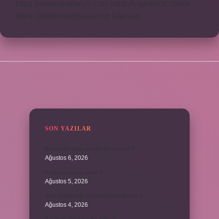
https://www.seraforum.com
https://cigerricco.com.tr
https://yildirimmedya.com.tr
Sitemap
SIDEBAR
SON YAZILAR
Bordroda aynı yardım ne demek ?
Ağustos 6, 2026
Koşulsuz iade nedir ?
Ağustos 5, 2026
Avar Kağanlığı’nın kurucusu kimdir ?
Ağustos 4, 2026