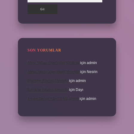
SON YORUMLAR
Alerji Yapan Yiyecekler Nelerdir
için
admin
Alerji Yapan Yiyecekler Nelerdir
için
Nesrin
Belirtme Sıfatları Nelerdir
için
admin
Belirtme Sıfatları Nelerdir
için
Dayı
1 Aylık Bebek Kaç Cc Süt Içmeli
için
admin