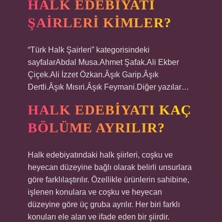
HALK EDEBIYATI
ŞAIRLERI KIMLER?
“Türk Halk Şairleri” kategorisindeki
sayfalarAbdal Musa.Ahmet Şafak.Ali Ekber
Çiçek.Ali İzzet Özkan.Âşık Garip.Âşık
Dertli.Âşık Mısıri.Âşık Feymani.Diğer yazılar…
HALK EDEBIYATI KAÇ
BÖLÜME AYRILIR?
Halk edebiyatındaki halk şiirleri, coşku ve
heyecan düzeyine bağlı olarak belirli unsurlara
göre farklılaştırılır. Özellikle ürünlerin sahibine,
işlenen konulara ve coşku ve heyecan
düzeyine göre üç gruba ayrılır. Her biri farklı
konuları ele alan ve ifade eden bir şiirdir.