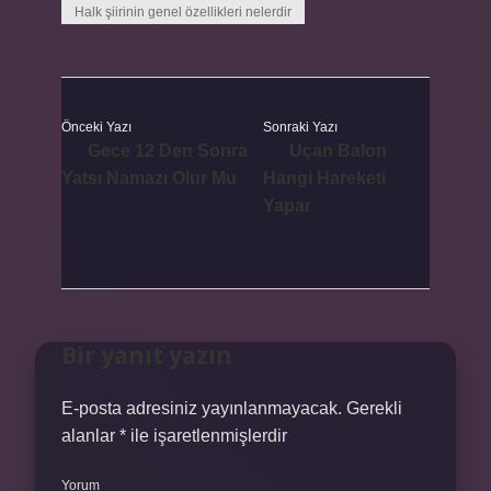
Halk şiirinin genel özellikleri nelerdir
Önceki Yazı
Sonraki Yazı
Gece 12 Den Sonra
Uçan Balon
Yatsı Namazı Olur Mu
Hangi Hareketi
Yapar
Bir yanıt yazın
E-posta adresiniz yayınlanmayacak.
Gerekli
alanlar
*
ile işaretlenmişlerdir
Yorum