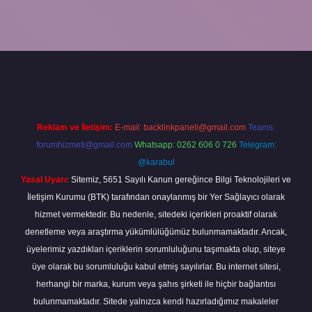
giriş
Reklam ve İletişim:
E-mail:
backlinkpaneli@gmail.com
Teams:
forumhizmeti@gmail.com
Whatsapp: 0262 606 0 726
Telegram:
@karabul
Yasal Uyarı:
Sitemiz, 5651 Sayılı Kanun gereğince Bilgi Teknolojileri ve
İletişim Kurumu (BTK) tarafından onaylanmış bir Yer Sağlayıcı olarak
hizmet vermektedir. Bu nedenle, sitedeki içerikleri proaktif olarak
denetleme veya araştırma yükümlülüğümüz bulunmamaktadır. Ancak,
üyelerimiz yazdıkları içeriklerin sorumluluğunu taşımakta olup, siteye
üye olarak bu sorumluluğu kabul etmiş sayılırlar. Bu internet sitesi,
herhangi bir marka, kurum veya şahıs şirketi ile hiçbir bağlantısı
bulunmamaktadır. Sitede yalnızca kendi hazırladığımız makaleler