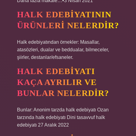
Daha fazla makale…•3 Nisan 2021
HALK EDEBIYATININ
ÜRÜNLERI NELERDIR?
Halk edebiyatından örnekler: Masallar,
atasözleri, dualar ve beddualar, bilmeceler,
şiirler, destanlar/efsaneler.
HALK EDEBIYATI
KAÇA AYRILIR VE
BUNLAR NELERDIR?
Bunlar: Anonim tarzda halk edebiyatı Ozan
tarzında halk edebiyatı Dini tasavvuf halk
edebiyatı 27 Aralık 2022