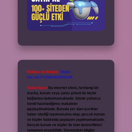
Reklam ve İletişim:
Skype:
live:.cid.575569c608265c69
Yasal Uyarı:
Bu internet sitesi, herhangi bir
marka, kurum veya şahıs şirketi ile hiçbir
bağlantısı bulunmamaktadır. Sitede yalnızca
kendi hazırladığımız makaleler
paylaşılmaktadır. Burada yer alan içerikler
haber niteliği taşımamakta olup, gerçek kurum
ve kişiler hakkında paylaşım yapılmamaktadır.
Gerçek kurum ve kişiler ile isim benzerlikleri
tamamen tesadüfidir. Sitemizdeki bilgiler