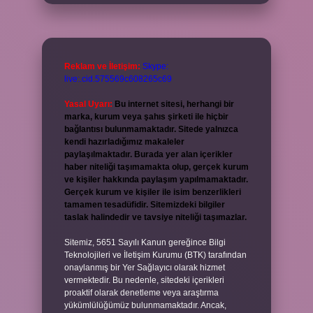
Reklam ve İletişim:
Skype:
live:.cid.575569c608265c69
Yasal Uyarı:
Bu internet sitesi, herhangi bir
marka, kurum veya şahıs şirketi ile hiçbir
bağlantısı bulunmamaktadır. Sitede yalnızca
kendi hazırladığımız makaleler
paylaşılmaktadır. Burada yer alan içerikler
haber niteliği taşımamakta olup, gerçek kurum
ve kişiler hakkında paylaşım yapılmamaktadır.
Gerçek kurum ve kişiler ile isim benzerlikleri
tamamen tesadüfidir. Sitemizdeki bilgiler
taslak halindedir ve tavsiye niteliği taşımazlar.
Sitemiz, 5651 Sayılı Kanun gereğince Bilgi
Teknolojileri ve İletişim Kurumu (BTK) tarafından
onaylanmış bir Yer Sağlayıcı olarak hizmet
vermektedir. Bu nedenle, sitedeki içerikleri
proaktif olarak denetleme veya araştırma
yükümlülüğümüz bulunmamaktadır. Ancak,