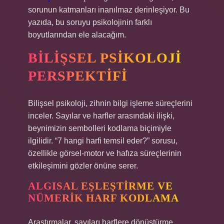
sorunun katmanları inanılmaz derinleşiyor. Bu
yazıda, bu soruyu psikolojinin farklı
boyutlarından ele alacağım.
BILIŞSEL PSIKOLOJI
PERSPEKTIFI
Bilişsel psikoloji, zihnin bilgi işleme süreçlerini
inceler. Sayılar ve harfler arasındaki ilişki,
beynimizin sembolleri kodlama biçimiyle
ilgilidir. “7 hangi harfi temsil eder?” sorusu,
özellikle görsel-motor ve hafıza süreçlerinin
etkileşimini gözler önüne serer.
ALGISAL EŞLEŞTIRME VE
NÜMERIK HARF KODLAMA
Araştırmalar, sayıları harflere dönüştürme