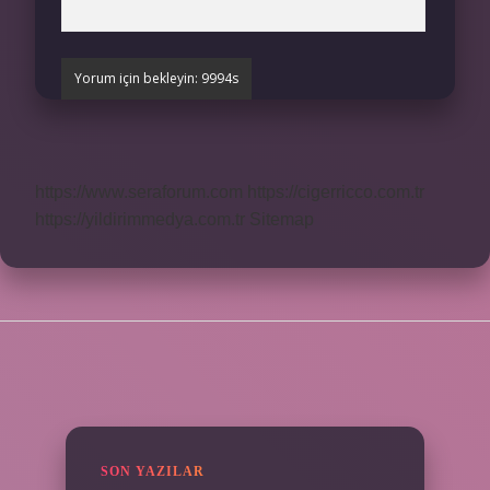
https://www.seraforum.com
https://cigerricco.com.tr
https://yildirimmedya.com.tr
Sitemap
SIDEBAR
SON YAZILAR