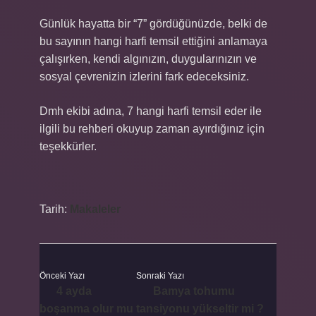
Günlük hayatta bir “7” gördüğünüzde, belki de
bu sayının hangi harfi temsil ettiğini anlamaya
çalışırken, kendi algınızın, duygularınızın ve
sosyal çevrenizin izlerini fark edeceksiniz.
Dmh ekibi adına, 7 hangi harfi temsil eder ile
ilgili bu rehberi okuyup zaman ayırdığınız için
teşekkürler.
Tarih:
Makaleler
Önceki Yazı
Sonraki Yazı
4 ayda
Bamya tohumu
boşanma olur mu
tansiyonu yükseltir mi ?