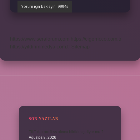
https://www.seraforum.com
https://cigerricco.com.tr
https://yildirimmedya.com.tr
Sitemap
SIDEBAR
SON YAZILAR
TikTokta profil ss alınca bildirim gidiyor mu ?
Ağustos 8, 2026