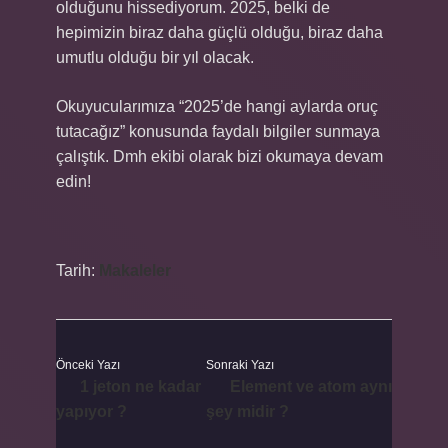
olduğunu hissediyorum. 2025, belki de
hepimizin biraz daha güçlü olduğu, biraz daha
umutlu olduğu bir yıl olacak.
Okuyucularımıza “2025’de hangi aylarda oruç
tutacağız” konusunda faydalı bilgiler sunmaya
çalıştık. Dmh ekibi olarak bizi okumaya devam
edin!
Tarih:
Makaleler
Önceki Yazı
Sonraki Yazı
1 jeton ne kadar
Element ve atom aynı
yapıyor ?
şey midir ?