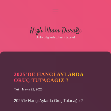
menüyü
aç
Anasayfa
Hızlı İlham Durağı
Gizlilik Politikası
Anlık bilgilerle zihnini tazele!
Yasal Uyarı
Hakkımızda
2025’DE HANGI AYLARDA
ORUÇ TUTACAĞIZ ?
Tarih: Mayıs 22, 2026
2025’te Hangi Aylarda Oruç Tutacağız?