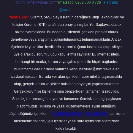
forumhizmeti@gmail.com
Whatsapp: 0262 606 0 726
Telegram:
@karabul
Yasal Uyarı:
Sitemiz, 5651 Sayılı Kanun gereğince Bilgi Teknolojileri ve
İletişim Kurumu (BTK) tarafından onaylanmış bir Yer Sağlayıcı olarak
hizmet vermektedir. Bu nedenle, sitedeki içerikleri proaktif olarak
denetleme veya araştırma yükümlülüğümüz bulunmamaktadır. Ancak,
üyelerimiz yazdıkları içeriklerin sorumluluğunu taşımakta olup, siteye
üye olarak bu sorumluluğu kabul etmiş sayılırlar. Bu internet sitesi,
herhangi bir marka, kurum veya şahıs şirketi ile hiçbir bağlantısı
bulunmamaktadır. Sitede yalnızca kendi hazırladığımız makaleler
paylaşılmaktadır. Burada yer alan içerikler haber niteliği taşımamakta
olup, gerçek kurum ve kişiler hakkında paylaşım yapılmamaktadır.
Gerçek kurum ve kişiler ile isim benzerlikleri tamamen tesadüfidir.
Sitemiz, kar amacı gütmeyen ve tamamen ücretsiz bir bilgi paylaşım
platformudur. Hukuka ve yasal düzenlemelere aykırı olduğunu
düşündüğünüz içerikleri,
backlinkpanelicomtr@gmail.com
adresine
bildirmeniz halinde, ilgili içerikler yasal süre içerisinde sitemizden
kaldırılacaktır.