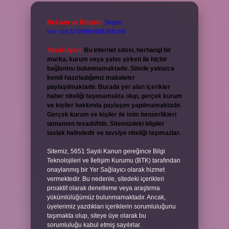
Reklam ve İletişim:
Skype:
live:.cid.575569c608265c69
Yasal Uyarı:
Bu internet sitesi, herhangi bir
marka, kurum veya şahıs şirketi ile hiçbir
bağlantısı bulunmamaktadır. Sitede yalnızca
kendi hazırladığımız makaleler
paylaşılmaktadır. Burada yer alan içerikler
haber niteliği taşımamakta olup, gerçek kurum
ve kişiler hakkında paylaşım yapılmamaktadır.
Gerçek kurum ve kişiler ile isim benzerlikleri
tamamen tesadüfidir. Sitemizdeki bilgiler
taslak halindedir ve tavsiye niteliği taşımazlar.
Sitemiz, 5651 Sayılı Kanun gereğince Bilgi
Teknolojileri ve İletişim Kurumu (BTK) tarafından
onaylanmış bir Yer Sağlayıcı olarak hizmet
vermektedir. Bu nedenle, sitedeki içerikleri
proaktif olarak denetleme veya araştırma
yükümlülüğümüz bulunmamaktadır. Ancak,
üyelerimiz yazdıkları içeriklerin sorumluluğunu
taşımakta olup, siteye üye olarak bu
sorumluluğu kabul etmiş sayılırlar.