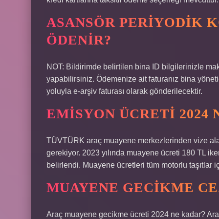
ASANSÖR PERIYODIK K
ÖDENIR?
NOT: Bildirimde belirtilen bina ID bilgilerinizle 
yapabilirsiniz. Ödemenize ait faturanız bina yönet
yoluyla e-arşiv faturası olarak gönderilecektir.
EMISYON ÜCRETI 2024 
TÜVTÜRK araç muayene merkezlerinden vize alan
gerekiyor. 2023 yılında muayene ücreti 180 TL ik
belirlendi. Muayene ücretleri tüm motorlu taşıtlar i
MUAYENE GECIKME CEZ
Araç muayene gecikme ücreti 2024 ne kadar? Arab