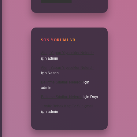
SON YORUMLAR
Alerji Yapan Yiyecekler Nelerdir
için
admin
Alerji Yapan Yiyecekler Nelerdir
için
Nesrin
Belirtme Sıfatları Nelerdir
için
admin
Belirtme Sıfatları Nelerdir
için
Dayı
1 Aylık Bebek Kaç Cc Süt Içmeli
için
admin