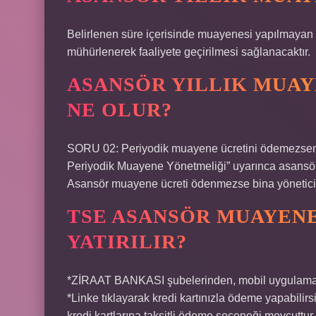
Belirlenen süre içerisinde muayenesi yapılmayan a
mühürlenerek faaliyete geçirilmesi sağlanacaktır.
ASANSÖR YILLIK MUA
NE OLUR?
SORU 02: Periyodik muayene ücretini ödemezsem n
Periyodik Muayene Yönetmeliği” uyarınca asansör m
Asansör muayene ücreti ödenmezse bina yöneticisi
TSE ASANSÖR MUAYEN
YATIRILIR?
*ZİRAAT BANKASI şubelerinden, mobil uygulamalar
*Linke tıklayarak kredi kartınızla ödeme yapa
kredi kartlarına taksitli ödeme seçeneği mevcuttur.