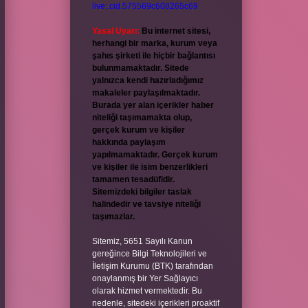
live:.cid.575569c608265c69
Yasal Uyarı:
Bu internet sitesi,
herhangi bir marka, kurum veya
şahıs şirketi ile hiçbir bağlantısı
bulunmamaktadır. Sitede
yalnızca kendi hazırladığımız
makaleler paylaşılmaktadır.
Burada yer alan içerikler haber
niteliği taşımamakta olup,
gerçek kurum ve kişiler
hakkında paylaşım
yapılmamaktadır. Gerçek kurum
ve kişiler ile isim benzerlikleri
tamamen tesadüfidir.
Sitemizdeki bilgiler taslak
halindedir ve tavsiye niteliği
taşımazlar.
Sitemiz, 5651 Sayılı Kanun
gereğince Bilgi Teknolojileri ve
İletişim Kurumu (BTK) tarafından
onaylanmış bir Yer Sağlayıcı
olarak hizmet vermektedir. Bu
nedenle, sitedeki içerikleri proaktif