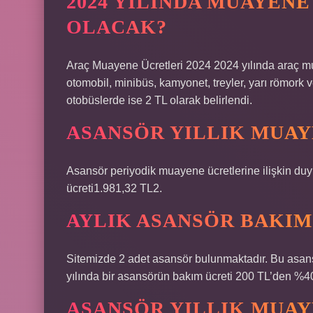
2024 YILINDA MUAYEN
OLACAK?
Araç Muayene Ücretleri 2024 2024 yılında araç mu
otomobil, minibüs, kamyonet, treyler, yarı römork v
otobüslerde ise 2 TL olarak belirlendi.
ASANSÖR YILLIK MUAY
Asansör periyodik muayene ücretlerine ilişkin d
ücreti1.981,32 TL2.
AYLIK ASANSÖR BAKIM
Sitemizde 2 adet asansör bulunmaktadır. Bu asansö
yılında bir asansörün bakım ücreti 200 TL’den %400
ASANSÖR YILLIK MUAY