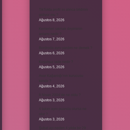
TikTokta profil ss alınca bildirim
gidiyor mu ?
Ağustos 8, 2026
Kemerleri sıkmak deyiminin
anlamı nedir ?
Ağustos 7, 2026
Bordroda aynı yardım ne demek ?
Ağustos 6, 2026
Koşulsuz iade nedir ?
Ağustos 5, 2026
Avar Kağanlığı’nın kurucusu
kimdir ?
Ağustos 4, 2026
8 Nisan 2004’de ne oldu ?
Ağustos 3, 2026
4 takım aynı puanda olursa ne
olur ?
Ağustos 3, 2026
Şubat ayı neden 4 yılda bir 29