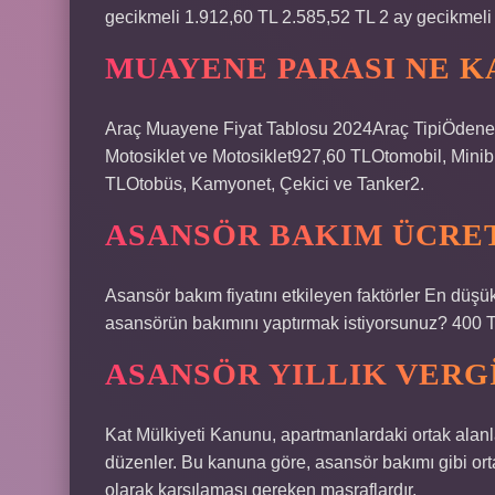
gecikmeli 1.912,60 TL 2.585,52 TL 2 ay gecikmeli
MUAYENE PARASI NE K
Araç Muayene Fiyat Tablosu 2024Araç TipiÖdene
Motosiklet ve Motosiklet927,60 TLOtomobil, Mini
TLOtobüs, Kamyonet, Çekici ve Tanker2.
ASANSÖR BAKIM ÜCRET
Asansör bakım fiyatını etkileyen faktörler En düş
asansörün bakımını yaptırmak istiyorsunuz? 400 
ASANSÖR YILLIK VERGI
Kat Mülkiyeti Kanunu, apartmanlardaki ortak alanl
düzenler. Bu kanuna göre, asansör bakımı gibi orta
olarak karşılaması gereken masraflardır.