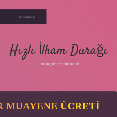
Hakkımızda
Hızlı İlham Durağı
Anlık bilgilerle zihnini tazele!
ÖR MUAYENE ÜCRETI