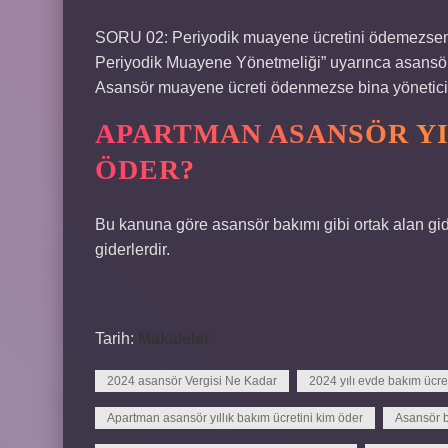
SORU 02: Periyodik muayene ücretini ödemezsem n
Periyodik Muayene Yönetmeliği” uyarınca asansör m
Asansör muayene ücreti ödenmezse bina yöneticisi
APARTMAN ASANSÖR YI
ÖDER?
Bu kanuna göre asansör bakımı gibi ortak alan gide
giderlerdir.
Tarih:
Makaleler
2024 asansör Vergisi Ne Kadar
2024 yılı evde bakım ücre
Apartman asansör yıllık bakım ücretini kim öder
Asansör b