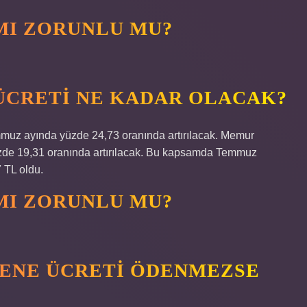
MI ZORUNLU MU?
 ÜCRETI NE KADAR OLACAK?
uz ayında yüzde 24,73 oranında artırılacak. Memur
üzde 19,31 oranında artırılacak. Bu kapsamda Temmuz
 TL oldu.
MI ZORUNLU MU?
YENE ÜCRETI ÖDENMEZSE