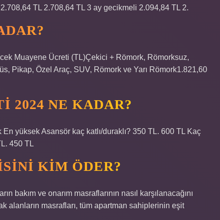
 2.708,64 TL 2.708,64 TL 3 ay gecikmeli 2.094,84 TL 2.
ADAR?
cek Muayene Ücreti (TL)Çekici + Römork, Römorksuz,
büs, Pikap, Özel Araç, SUV, Römork ve Yarı Römork1.821,60
I 2024 NE KADAR?
ük En yüksek Asansör kaç katlı/duraklı? 350 TL. 600 TL Kaç
TL. 450 TL
SINI KIM ÖDER?
arın bakım ve onarım masraflarının nasıl karşılanacağını
k alanların masrafları, tüm apartman sahiplerinin eşit