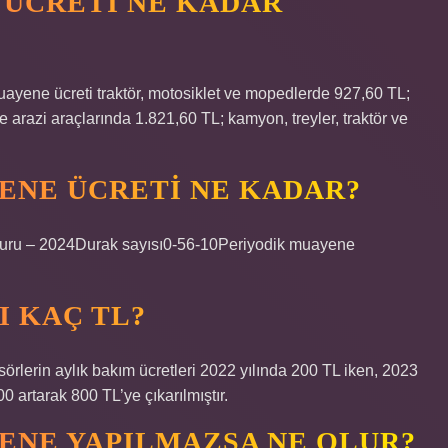
E ÜCRETI NE KADAR
ayene ücreti traktör, motosiklet ve mopedlerde 927,60 TL;
e arazi araçlarında 1.821,60 TL; kamyon, treyler, traktör ve
ENE ÜCRETI NE KADAR?
uyuru – 2024Durak sayısı0-56-10Periyodik muayene
I KAÇ TL?
rlerin aylık bakım ücretleri 2022 yılında 200 TL iken, 2023
 artarak 800 TL’ye çıkarılmıştır.
ENE YAPILMAZSA NE OLUR?