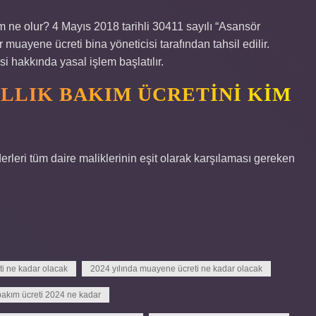
e olur? 4 Mayıs 2018 tarihli 30411 sayılı “Asansör
uayene ücreti bina yöneticisi tarafından tahsil edilir.
 hakkında yasal işlem başlatılır.
LLIK BAKIM ÜCRETINI KIM
rleri tüm daire maliklerinin eşit olarak karşılaması gereken
ti ne kadar olacak
2024 yılında muayene ücreti ne kadar olacak
akım ücreti 2024 ne kadar