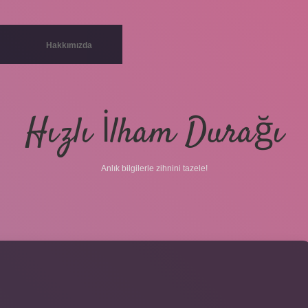
Hakkımızda
Hızlı İlham Durağı
Anlık bilgilerle zihnini tazele!