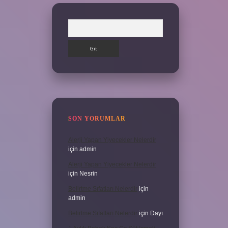
Arama
SON YORUMLAR
Alerji Yapan Yiyecekler Nelerdir
için
admin
Alerji Yapan Yiyecekler Nelerdir
için
Nesrin
Belirtme Sıfatları Nelerdir
için
admin
Belirtme Sıfatları Nelerdir
için
Dayı