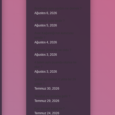
Bordroda aynı yardım ne demek ?
Ağustos 6, 2026
Koşulsuz iade nedir ?
Ağustos 5, 2026
Avar Kağanlığı’nın kurucusu
kimdir ?
Ağustos 4, 2026
8 Nisan 2004’de ne oldu ?
Ağustos 3, 2026
4 takım aynı puanda olursa ne
olur ?
Ağustos 3, 2026
Şubat ayı neden 4 yılda bir 29
çeker ?
Temmuz 30, 2026
Tevafuk ne anlama gelir ?
Temmuz 29, 2026
Karı demek kaba mı ?
Temmuz 24, 2026