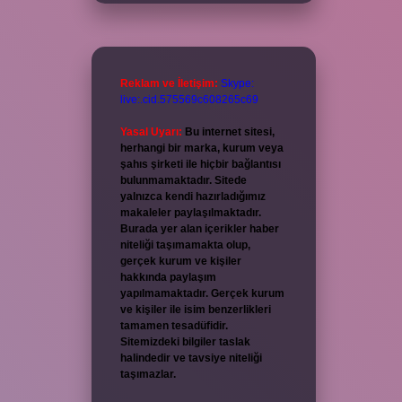
Reklam ve İletişim:
Skype:
live:.cid.575569c608265c69
Yasal Uyarı:
Bu internet sitesi,
herhangi bir marka, kurum veya
şahıs şirketi ile hiçbir bağlantısı
bulunmamaktadır. Sitede
yalnızca kendi hazırladığımız
makaleler paylaşılmaktadır.
Burada yer alan içerikler haber
niteliği taşımamakta olup,
gerçek kurum ve kişiler
hakkında paylaşım
yapılmamaktadır. Gerçek kurum
ve kişiler ile isim benzerlikleri
tamamen tesadüfidir.
Sitemizdeki bilgiler taslak
halindedir ve tavsiye niteliği
taşımazlar.