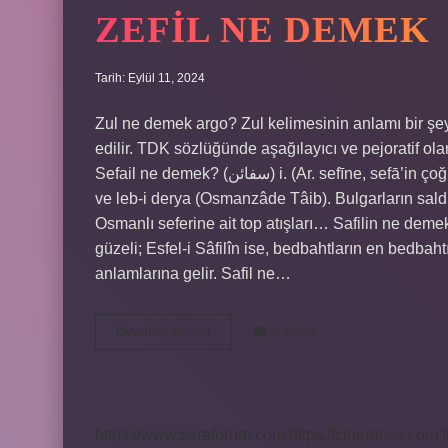
ZEFIL NE DEMEK
Tarih: Eylül 11, 2024
Zul ne demek argo? Zul kelimesinin anlamı bir şey
edilir. TDK sözlüğünde aşağılayıcı ve pejoratif olar
Sefail ne demek? (ﺳﻔﺎﺋﻦ) i. (Ar. sefīne, sefā’in çoğulu) gemiler, gemiler: Zahîre her taraftan gelir / Temiz deniz
ve leb-i derya (Osmanzâde Tâib). Bulgarların sald
Osmanlı seferine ait top atışları… Safilin ne dem
güzeli; Esfel-i Sâfilîn ise, bedbahtların en bedbah
anlamlarına gelir. Safil ne…
Zefil
Devamını okuyun
8 Yorum
Ne
Demek
https://www.seraforum.com
https://cigerricco.com.t