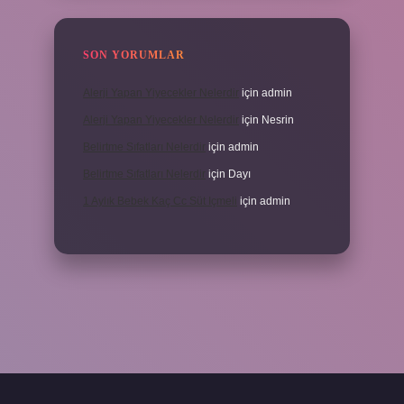
SON YORUMLAR
Alerji Yapan Yiyecekler Nelerdir
için
admin
Alerji Yapan Yiyecekler Nelerdir
için
Nesrin
Belirtme Sıfatları Nelerdir
için
admin
Belirtme Sıfatları Nelerdir
için
Dayı
1 Aylık Bebek Kaç Cc Süt Içmeli
için
admin
için tıkla
betexper giriş