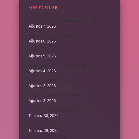
SON YAZILAR
Kemerleri sıkmak deyiminin anlamı nedir ?
Ağustos 7, 2026
Bordroda aynı yardım ne demek ?
Ağustos 6, 2026
Koşulsuz iade nedir ?
Ağustos 5, 2026
Avar Kağanlığı’nın kurucusu kimdir ?
Ağustos 4, 2026
8 Nisan 2004’de ne oldu ?
Ağustos 3, 2026
4 takım aynı puanda olursa ne olur ?
Ağustos 3, 2026
Şubat ayı neden 4 yılda bir 29 çeker ?
Temmuz 30, 2026
Tevafuk ne anlama gelir ?
Temmuz 29, 2026