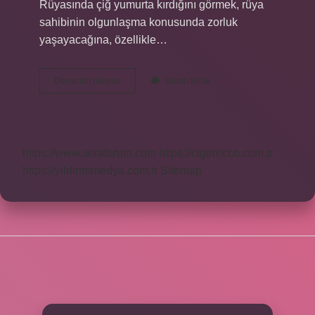
Rüyasında çiğ yumurta kırdığını görmek, rüya
sahibinin olgunlaşma konusunda zorluk
yaşayacağına, özellikle…
Yumurtanın
Devamını okuyun
Yorum Bırak
Kırılması
Ne
Anlama
Gelir
https://www.seraforum.com
https://cigerricco.com.tr
https://yildirimmedya.com.tr
Sitemap
SIDEBAR