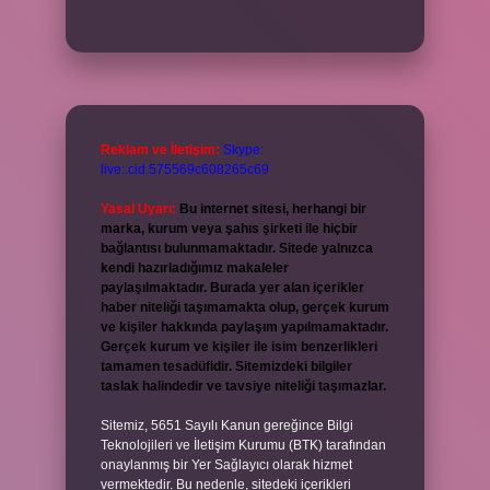
Reklam ve İletişim:
Skype:
live:.cid.575569c608265c69
Yasal Uyarı:
Bu internet sitesi, herhangi bir
marka, kurum veya şahıs şirketi ile hiçbir
bağlantısı bulunmamaktadır. Sitede yalnızca
kendi hazırladığımız makaleler
paylaşılmaktadır. Burada yer alan içerikler
haber niteliği taşımamakta olup, gerçek kurum
ve kişiler hakkında paylaşım yapılmamaktadır.
Gerçek kurum ve kişiler ile isim benzerlikleri
tamamen tesadüfidir. Sitemizdeki bilgiler
taslak halindedir ve tavsiye niteliği taşımazlar.
Sitemiz, 5651 Sayılı Kanun gereğince Bilgi
Teknolojileri ve İletişim Kurumu (BTK) tarafından
onaylanmış bir Yer Sağlayıcı olarak hizmet
vermektedir. Bu nedenle, sitedeki içerikleri