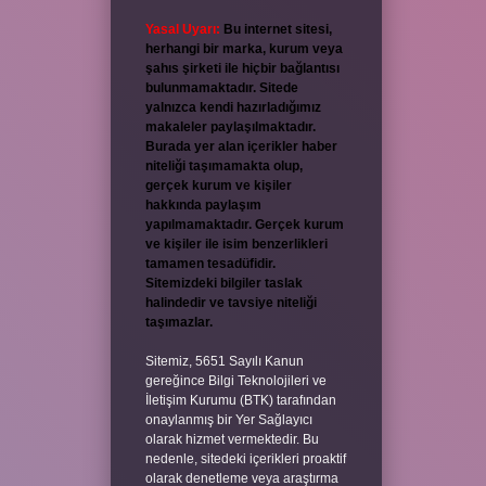
Yasal Uyarı:
Bu internet sitesi,
herhangi bir marka, kurum veya
şahıs şirketi ile hiçbir bağlantısı
bulunmamaktadır. Sitede
yalnızca kendi hazırladığımız
makaleler paylaşılmaktadır.
Burada yer alan içerikler haber
niteliği taşımamakta olup,
gerçek kurum ve kişiler
hakkında paylaşım
yapılmamaktadır. Gerçek kurum
ve kişiler ile isim benzerlikleri
tamamen tesadüfidir.
Sitemizdeki bilgiler taslak
halindedir ve tavsiye niteliği
taşımazlar.
Sitemiz, 5651 Sayılı Kanun
gereğince Bilgi Teknolojileri ve
İletişim Kurumu (BTK) tarafından
onaylanmış bir Yer Sağlayıcı
olarak hizmet vermektedir. Bu
nedenle, sitedeki içerikleri proaktif
olarak denetleme veya araştırma