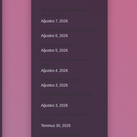
Kemerleri sıkmak deyiminin
anlamı nedir ?
Ağustos 7, 2026
Bordroda aynı yardım ne demek ?
Ağustos 6, 2026
Koşulsuz iade nedir ?
Ağustos 5, 2026
Avar Kağanlığı’nın kurucusu
kimdir ?
Ağustos 4, 2026
8 Nisan 2004’de ne oldu ?
Ağustos 3, 2026
4 takım aynı puanda olursa ne
olur ?
Ağustos 3, 2026
Şubat ayı neden 4 yılda bir 29
çeker ?
Temmuz 30, 2026
Tevafuk ne anlama gelir ?