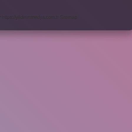
r
https://yildirimmedya.com.tr
Sitemap