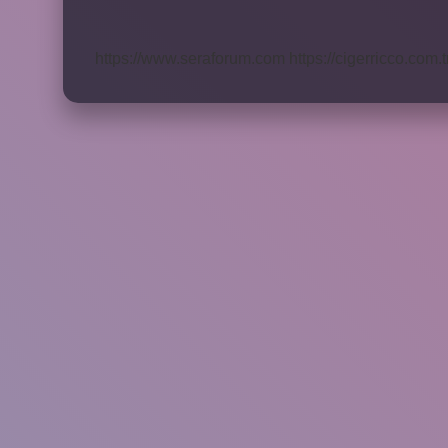
Olunur
Mu
https://www.seraforum.com
https://cigerricco.com.t