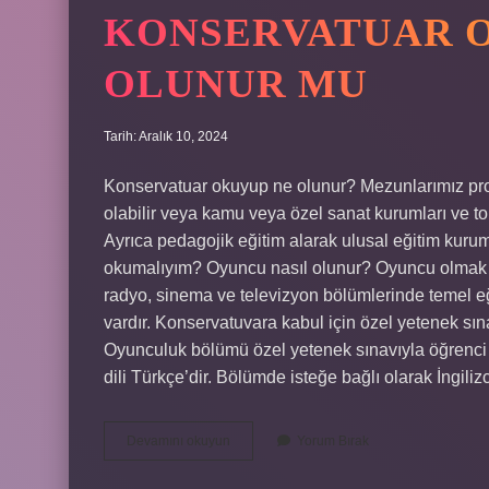
KONSERVATUAR 
OLUNUR MU
Tarih: Aralık 10, 2024
Konservatuar okuyup ne olunur? Mezunlarımız pr
olabilir veya kamu veya özel sanat kurumları ve top
Ayrıca pedagojik eğitim alarak ulusal eğitim kuru
okumalıyım? Oyuncu nasıl olunur? Oyuncu olmak ist
radyo, sinema ve televizyon bölümlerinde temel eğ
vardır. Konservatuvara kabul için özel yetenek s
Oyunculuk bölümü özel yetenek sınavıyla öğrenci k
dili Türkçe’dir. Bölümde isteğe bağlı olarak İngili
Konservatuar
Devamını okuyun
Yorum Bırak
Okuyup
Oyuncu