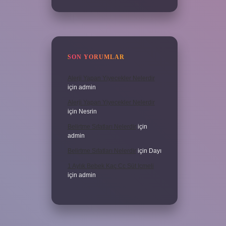
SON YORUMLAR
Alerji Yapan Yiyecekler Nelerdir
için
admin
Alerji Yapan Yiyecekler Nelerdir
için
Nesrin
Belirtme Sıfatları Nelerdir
için
admin
Belirtme Sıfatları Nelerdir
için
Dayı
1 Aylık Bebek Kaç Cc Süt Içmeli
için
admin