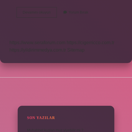
Iznihal
Devamını okuyun
Yorum Bırak
ne
demek
https://www.seraforum.com
https://cigerricco.com.tr
https://yildirimmedya.com.tr
Sitemap
SIDEBAR
SON YAZILAR
Muhabbet kuşları muz yiyebilir mi ?