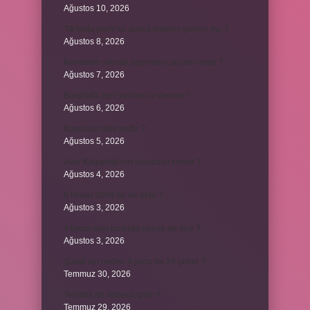
Ağustos 10, 2026
TikTokta profil ss alınca bildirim gidiyor mu ?
Ağustos 8, 2026
Kemerleri sıkmak deyiminin anlamı nedir ?
Ağustos 7, 2026
Bordroda aynı yardım ne demek ?
Ağustos 6, 2026
Koşulsuz iade nedir ?
Ağustos 5, 2026
Avar Kağanlığı’nın kurucusu kimdir ?
Ağustos 4, 2026
8 Nisan 2004’de ne oldu ?
Ağustos 3, 2026
4 takım aynı puanda olursa ne olur ?
Ağustos 3, 2026
Şubat ayı neden 4 yılda bir 29 çeker ?
Temmuz 30, 2026
Tevafuk ne anlama gelir ?
Temmuz 29, 2026