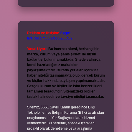
Reklam ve İletişim:
Skype:
live:.cid.575569c608265c69
Yasal Uyarı:
Bu internet sitesi, herhangi bir
marka, kurum veya şahıs şirketi ile hiçbir
bağlantısı bulunmamaktadır. Sitede yalnızca
kendi hazırladığımız makaleler
paylaşılmaktadır. Burada yer alan içerikler
haber niteliği taşımamakta olup, gerçek kurum
ve kişiler hakkında paylaşım yapılmamaktadır.
Gerçek kurum ve kişiler ile isim benzerlikleri
tamamen tesadüfidir. Sitemizdeki bilgiler
taslak halindedir ve tavsiye niteliği taşımazlar.
Sitemiz, 5651 Sayılı Kanun gereğince Bilgi
Teknolojileri ve İletişim Kurumu (BTK) tarafından
onaylanmış bir Yer Sağlayıcı olarak hizmet
vermektedir. Bu nedenle, sitedeki içerikleri
proaktif olarak denetleme veya araştırma