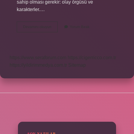
sahip olması gerekir: olay örgüsü ve
karakterler.…
Anlatıyı
Devamını okuyun
Yorum Bırak
Oluşturan
Öğeler
Nedir
https://www.seraforum.com
https://cigerricco.com.tr
https://yildirimmedya.com.tr
Sitemap
SIDEBAR