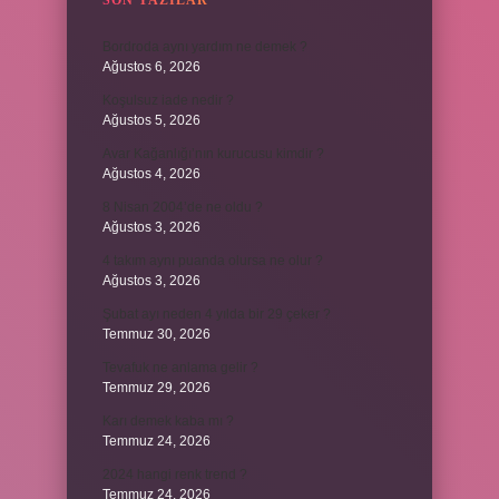
SON YAZILAR
Bordroda aynı yardım ne demek ?
Ağustos 6, 2026
Koşulsuz iade nedir ?
Ağustos 5, 2026
Avar Kağanlığı’nın kurucusu kimdir ?
Ağustos 4, 2026
8 Nisan 2004’de ne oldu ?
Ağustos 3, 2026
4 takım aynı puanda olursa ne olur ?
Ağustos 3, 2026
Şubat ayı neden 4 yılda bir 29 çeker ?
Temmuz 30, 2026
Tevafuk ne anlama gelir ?
Temmuz 29, 2026
Karı demek kaba mı ?
Temmuz 24, 2026
2024 hangi renk trend ?
Temmuz 24, 2026