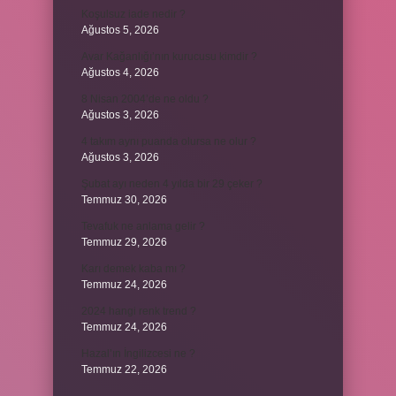
Koşulsuz iade nedir ?
Ağustos 5, 2026
Avar Kağanlığı’nın kurucusu kimdir ?
Ağustos 4, 2026
8 Nisan 2004’de ne oldu ?
Ağustos 3, 2026
4 takım aynı puanda olursa ne olur ?
Ağustos 3, 2026
Şubat ayı neden 4 yılda bir 29 çeker ?
Temmuz 30, 2026
Tevafuk ne anlama gelir ?
Temmuz 29, 2026
Karı demek kaba mı ?
Temmuz 24, 2026
2024 hangi renk trend ?
Temmuz 24, 2026
Hazal’ın İngilizcesi ne ?
Temmuz 22, 2026