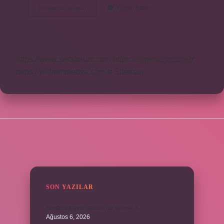
Ya
Devamını okuyun
Yorum Bırak
Allah
Zikri
Günde
Kaç
Defa
https://www.seraforum.com
https://cigerricco.com.tr
https://yildirimmedya.com.tr
Sitemap
SIDEBAR
SON YAZILAR
Bordroda aynı yardım ne demek ?
Ağustos 6, 2026