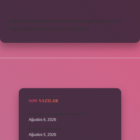
Sonra
Hangi
Çağ
Gelir
https://www.seraforum.com
https://cigerricco.com.tr
https://yildirimmedya.com.tr
Sitemap
SIDEBAR
SON YAZILAR
Bordroda aynı yardım ne demek ?
Ağustos 6, 2026
Koşulsuz iade nedir ?
Ağustos 5, 2026