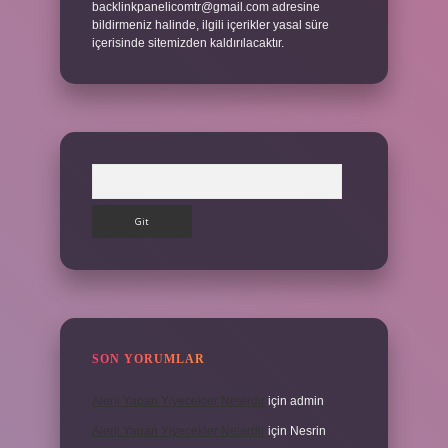
backlinkpanelicomtr@gmail.com
adresine
bildirmeniz halinde, ilgili içerikler yasal süre
içerisinde sitemizden kaldırılacaktır.
Arama
SON YORUMLAR
Alerji Yapan Yiyecekler Nelerdir
için
admin
Alerji Yapan Yiyecekler Nelerdir
için
Nesrin