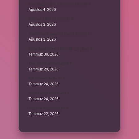
Avar Kağanlığı’nın kurucusu kimdir ?
Ağustos 4, 2026
8 Nisan 2004’de ne oldu ?
Ağustos 3, 2026
4 takım aynı puanda olursa ne olur ?
Ağustos 3, 2026
Şubat ayı neden 4 yılda bir 29 çeker ?
Temmuz 30, 2026
Tevafuk ne anlama gelir ?
Temmuz 29, 2026
Karı demek kaba mı ?
Temmuz 24, 2026
2024 hangi renk trend ?
Temmuz 24, 2026
Hazal’ın İngilizcesi ne ?
Temmuz 22, 2026