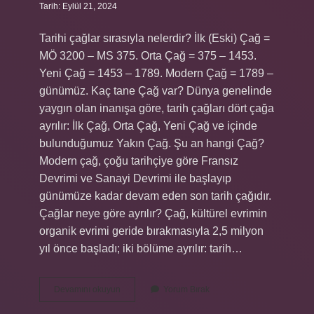
Tarih: Eylül 21, 2024
Tarihi çağlar sırasıyla nelerdir? İlk (Eski) Çağ =
MÖ 3200 – MS 375. Orta Çağ = 375 – 1453.
Yeni Çağ = 1453 – 1789. Modern Çağ = 1789 –
günümüz. Kaç tane Çağ var? Dünya genelinde
yaygın olan inanışa göre, tarih çağları dört çağa
ayrılır: İlk Çağ, Orta Çağ, Yeni Çağ ve içinde
bulunduğumuz Yakın Çağ. Şu an hangi Çağ?
Modern çağ, çoğu tarihçiye göre Fransız
Devrimi ve Sanayi Devrimi ile başlayıp
günümüze kadar devam eden son tarih çağıdır.
Çağlar neye göre ayrılır? Çağ, kültürel evrimin
organik evrimi geride bırakmasıyla 2,5 milyon
yıl önce başladı; iki bölüme ayrılır: tarih…
Yakın
Devamını okuyun
Yorum Bırak
Çağdan