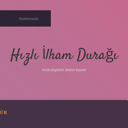
Hakkımızda
Hızlı İlham Durağı
Anlık bilgilerle zihnini tazele!
RÜR