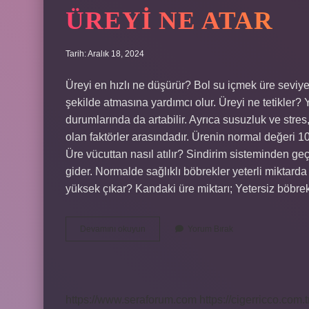
ÜREYI NE ATAR
Tarih: Aralık 18, 2024
Üreyi en hızlı ne düşürür? Bol su içmek üre seviyele
şekilde atmasına yardımcı olur. Üreyi ne tetikler? 
durumlarında da artabilir. Ayrıca susuzluk ve stre
olan faktörler arasındadır. Ürenin normal değeri 10
Üre vücuttan nasıl atılır? Sindirim sisteminden g
gider. Normalde sağlıklı böbrekler yeterli miktarda 
yüksek çıkar? Kandaki üre miktarı; Yetersiz böbr
Üreyi
Devamını okuyun
Yorum Bırak
Ne
Atar
https://www.seraforum.com
https://cigerricco.com.t