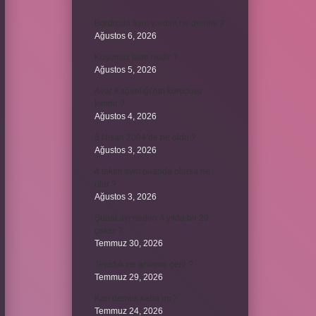
Bordroda aynı yardım ne demek ?
Ağustos 6, 2026
Koşulsuz iade nedir ?
Ağustos 5, 2026
Avar Kağanlığı’nın kurucusu
kimdir ?
Ağustos 4, 2026
8 Nisan 2004’de ne oldu ?
Ağustos 3, 2026
4 takım aynı puanda olursa ne
olur ?
Ağustos 3, 2026
Şubat ayı neden 4 yılda bir 29
çeker ?
Temmuz 30, 2026
Tevafuk ne anlama gelir ?
Temmuz 29, 2026
Karı demek kaba mı ?
Temmuz 24, 2026