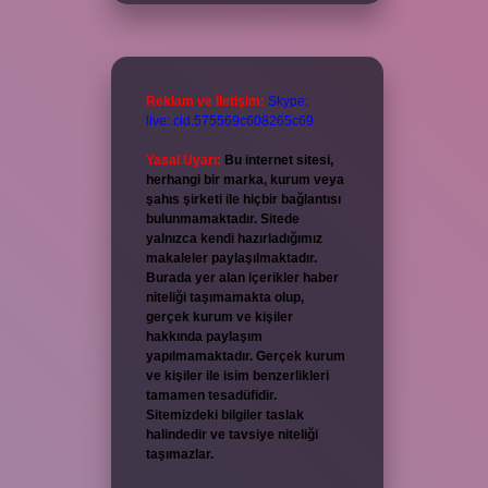
Reklam ve İletişim:
Skype:
live:.cid.575569c608265c69
Yasal Uyarı:
Bu internet sitesi,
herhangi bir marka, kurum veya
şahıs şirketi ile hiçbir bağlantısı
bulunmamaktadır. Sitede
yalnızca kendi hazırladığımız
makaleler paylaşılmaktadır.
Burada yer alan içerikler haber
niteliği taşımamakta olup,
gerçek kurum ve kişiler
hakkında paylaşım
yapılmamaktadır. Gerçek kurum
ve kişiler ile isim benzerlikleri
tamamen tesadüfidir.
Sitemizdeki bilgiler taslak
halindedir ve tavsiye niteliği
taşımazlar.