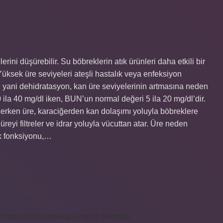
rini düşürebilir. Su böbreklerin atık ürünleri daha etkili bir
Yüksek üre seviyeleri ateşli hastalık veya enfeksiyon
s, yani dehidratasyon, kan üre seviyelerinin artmasına neden
 ila 40 mg/dl iken, BUN’un normal değeri 5 ila 20 mg/dl’dir.
eçerken üre, karaciğerden kan dolaşımı yoluyla böbreklere
üreyi filtreler ve idrar yoluyla vücuttan atar. Üre neden
ek fonksiyonu,…
r
https://yildirimmedya.com.tr
Sitemap