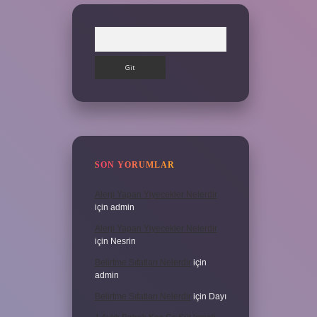
Arama
SON YORUMLAR
Alerji Yapan Yiyecekler Nelerdir
için
admin
Alerji Yapan Yiyecekler Nelerdir
için
Nesrin
Belirtme Sıfatları Nelerdir
için
admin
Belirtme Sıfatları Nelerdir
için
Dayı