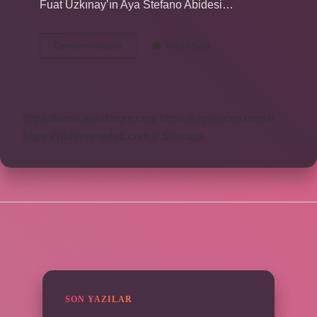
Fuat Uzkınay’ın Aya Stefano Abidesi…
Türkiyede
Devamını okuyun
Yorum Bırak
Yılda
Kaç
Film
Çekiliyor
https://www.seraforum.com
https://cigerricco.com.tr
https://yildirimmedya.com.tr
Sitemap
SIDEBAR
SON YAZILAR