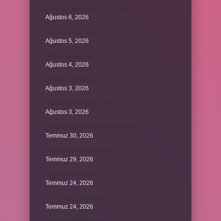
Bordroda aynı yardım ne demek ?
Ağustos 6, 2026
Koşulsuz iade nedir ?
Ağustos 5, 2026
Avar Kağanlığı’nın kurucusu kimdir ?
Ağustos 4, 2026
8 Nisan 2004’de ne oldu ?
Ağustos 3, 2026
4 takım aynı puanda olursa ne olur ?
Ağustos 3, 2026
Şubat ayı neden 4 yılda bir 29 çeker ?
Temmuz 30, 2026
Tevafuk ne anlama gelir ?
Temmuz 29, 2026
Karı demek kaba mı ?
Temmuz 24, 2026
2024 hangi renk trend ?
Temmuz 24, 2026