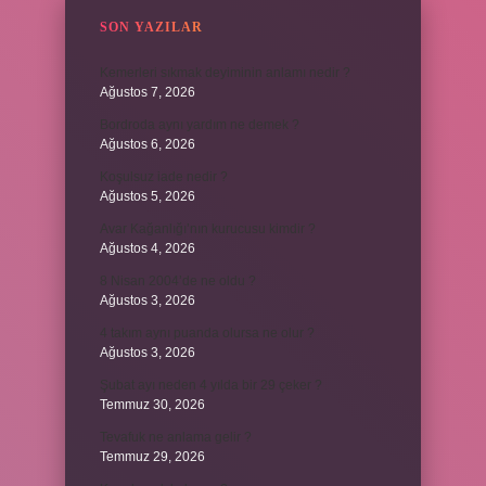
SON YAZILAR
Kemerleri sıkmak deyiminin anlamı nedir ?
Ağustos 7, 2026
Bordroda aynı yardım ne demek ?
Ağustos 6, 2026
Koşulsuz iade nedir ?
Ağustos 5, 2026
Avar Kağanlığı’nın kurucusu kimdir ?
Ağustos 4, 2026
8 Nisan 2004’de ne oldu ?
Ağustos 3, 2026
4 takım aynı puanda olursa ne olur ?
Ağustos 3, 2026
Şubat ayı neden 4 yılda bir 29 çeker ?
Temmuz 30, 2026
Tevafuk ne anlama gelir ?
Temmuz 29, 2026