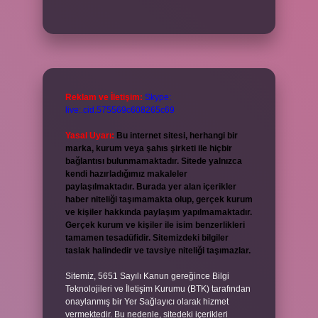
Reklam ve İletişim:
Skype:
live:.cid.575569c608265c69
Yasal Uyarı:
Bu internet sitesi, herhangi bir
marka, kurum veya şahıs şirketi ile hiçbir
bağlantısı bulunmamaktadır. Sitede yalnızca
kendi hazırladığımız makaleler
paylaşılmaktadır. Burada yer alan içerikler
haber niteliği taşımamakta olup, gerçek kurum
ve kişiler hakkında paylaşım yapılmamaktadır.
Gerçek kurum ve kişiler ile isim benzerlikleri
tamamen tesadüfidir. Sitemizdeki bilgiler
taslak halindedir ve tavsiye niteliği taşımazlar.
Sitemiz, 5651 Sayılı Kanun gereğince Bilgi
Teknolojileri ve İletişim Kurumu (BTK) tarafından
onaylanmış bir Yer Sağlayıcı olarak hizmet
vermektedir. Bu nedenle, sitedeki içerikleri