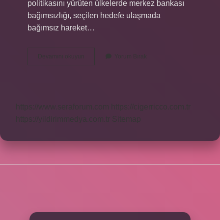
politikasını yürüten ülkelerde merkez bankası
bağımsızlığı, seçilen hedefe ulaşmada
bağımsız hareket…
Tc
Devamını okuyun
Yorum Bırak
Merkez
Bankası
Kimin
Elinde
https://www.seraforum.com
https://cigerricco.com.tr
https://yildirimmedya.com.tr
Sitemap
SIDEBAR