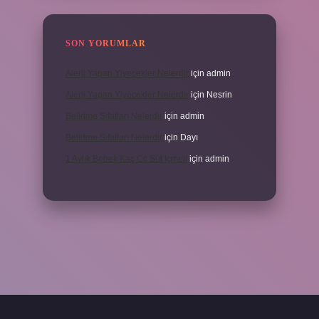
SON YORUMLAR
Alerji Yapan Yiyecekler Nelerdir
için
admin
Alerji Yapan Yiyecekler Nelerdir
için
Nesrin
Belirtme Sıfatları Nelerdir
için
admin
Belirtme Sıfatları Nelerdir
için
Dayı
1 Aylık Bebek Kaç Cc Süt Içmeli
için
admin
çin tıkla
betexper giriş