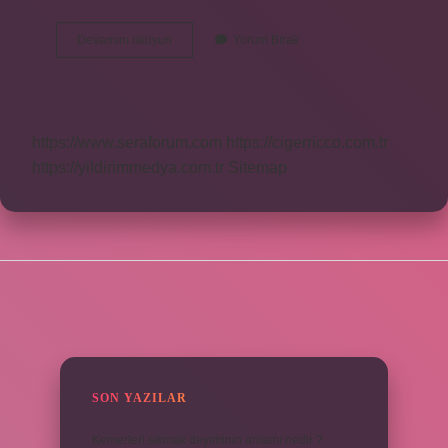
Tüp
Devamını okuyun
Yorum Bırak
Bebek
Kaçıncı
Denemede
Tutar
https://www.seraforum.com
https://cigerricco.com.tr
https://yildirimmedya.com.tr
Sitemap
SIDEBAR
SON YAZILAR
Kemerleri sıkmak deyiminin anlamı nedir ?