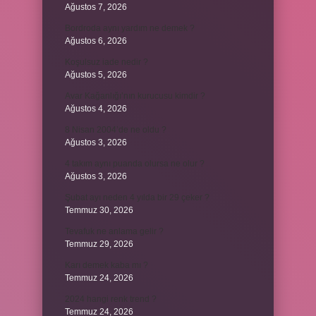
Ağustos 7, 2026
Bordroda aynı yardım ne demek ?
Ağustos 6, 2026
Koşulsuz iade nedir ?
Ağustos 5, 2026
Avar Kağanlığı’nın kurucusu kimdir ?
Ağustos 4, 2026
8 Nisan 2004’de ne oldu ?
Ağustos 3, 2026
4 takım aynı puanda olursa ne olur ?
Ağustos 3, 2026
Şubat ayı neden 4 yılda bir 29 çeker ?
Temmuz 30, 2026
Tevafuk ne anlama gelir ?
Temmuz 29, 2026
Karı demek kaba mı ?
Temmuz 24, 2026
2024 hangi renk trend ?
Temmuz 24, 2026