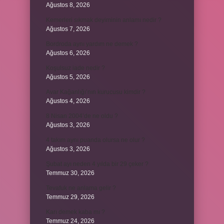
Ağustos 8, 2026
Kemerleri sıkmak deyiminin anlamı nedir ?
Ağustos 7, 2026
Bordroda aynı yardım ne demek ?
Ağustos 6, 2026
Koşulsuz iade nedir ?
Ağustos 5, 2026
Avar Kağanlığı’nın kurucusu kimdir ?
Ağustos 4, 2026
8 Nisan 2004’de ne oldu ?
Ağustos 3, 2026
4 takım aynı puanda olursa ne olur ?
Ağustos 3, 2026
Şubat ayı neden 4 yılda bir 29 çeker ?
Temmuz 30, 2026
Tevafuk ne anlama gelir ?
Temmuz 29, 2026
Karı demek kaba mı ?
Temmuz 24, 2026