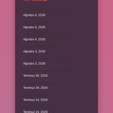
SON YAZILAR
Bordroda aynı yardım ne demek ?
Ağustos 6, 2026
Koşulsuz iade nedir ?
Ağustos 5, 2026
Avar Kağanlığı’nın kurucusu kimdir ?
Ağustos 4, 2026
8 Nisan 2004’de ne oldu ?
Ağustos 3, 2026
4 takım aynı puanda olursa ne olur ?
Ağustos 3, 2026
Şubat ayı neden 4 yılda bir 29 çeker ?
Temmuz 30, 2026
Tevafuk ne anlama gelir ?
Temmuz 29, 2026
Karı demek kaba mı ?
Temmuz 24, 2026
2024 hangi renk trend ?
Temmuz 24, 2026