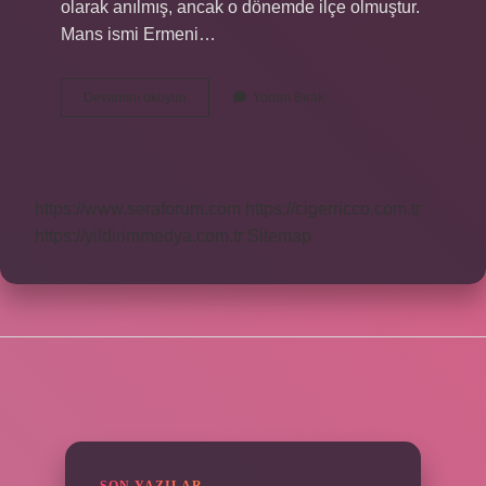
olarak anılmış, ancak o dönemde ilçe olmuştur.
Mans ismi Ermeni…
Erzincan
Devamını okuyun
Yorum Bırak
Çayırlı
Hangi
Ilçeye
Bağlı
https://www.seraforum.com
https://cigerricco.com.tr
https://yildirimmedya.com.tr
Sitemap
SIDEBAR