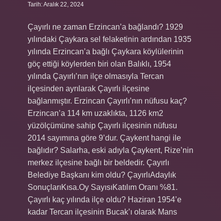
Tarih: Aralık 22, 2024
Çayırlı ne zaman Erzincan’a bağlandı? 1929
yılındaki Çaykara sel felaketinin ardından 1935
yılında Erzincan’a bağlı Çaykara köylülerinin
göç ettiği köylerden biri olan Balıklı, 1954
yılında Çayırlı’nın ilçe olmasıyla Tercan
ilçesinden ayrılarak Çayırlı ilçesine
bağlanmıştır. Erzincan Çayırlı’nın nüfusu kaç?
Erzincan’a 114 km uzaklıkta, 1126 km2
yüzölçümüne sahip Çayırlı ilçesinin nüfusu
2014 sayımına göre 9’dur. Çaykent hangi ile
bağlıdır? Salarha, eski adıyla Çaykent, Rize’nin
merkez ilçesine bağlı bir beldedir. Çayırlı
Belediye Başkanı kim oldu? ÇayırlıAdaylık
SonuçlarıKısa.Oy SayısıKatılım Oranı %81.
Çayırlı kaç yılında ilçe oldu? Haziran 1954’e
kadar Tercan ilçesinin Bucak’ı olarak Mans