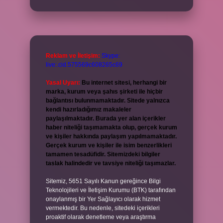
Reklam ve İletişim:
Skype:
live:.cid.575569c608265c69
Yasal Uyarı:
Bu internet sitesi, herhangi bir
marka, kurum veya şahıs şirketi ile hiçbir
bağlantısı bulunmamaktadır. Sitede yalnızca
kendi hazırladığımız makaleler
paylaşılmaktadır. Burada yer alan içerikler
haber niteliği taşımamakta olup, gerçek kurum
ve kişiler hakkında paylaşım yapılmamaktadır.
Gerçek kurum ve kişiler ile isim benzerlikleri
tamamen tesadüfidir. Sitemizdeki bilgiler
taslak halindedir ve tavsiye niteliği taşımazlar.
Sitemiz, 5651 Sayılı Kanun gereğince Bilgi
Teknolojileri ve İletişim Kurumu (BTK) tarafından
onaylanmış bir Yer Sağlayıcı olarak hizmet
vermektedir. Bu nedenle, sitedeki içerikleri
proaktif olarak denetleme veya araştırma