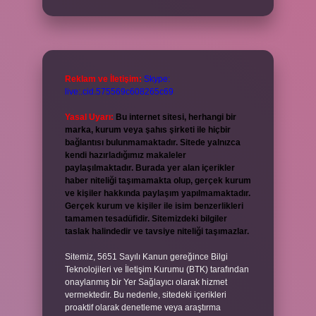
Reklam ve İletişim:
Skype:
live:.cid.575569c608265c69
Yasal Uyarı:
Bu internet sitesi, herhangi bir
marka, kurum veya şahıs şirketi ile hiçbir
bağlantısı bulunmamaktadır. Sitede yalnızca
kendi hazırladığımız makaleler
paylaşılmaktadır. Burada yer alan içerikler
haber niteliği taşımamakta olup, gerçek kurum
ve kişiler hakkında paylaşım yapılmamaktadır.
Gerçek kurum ve kişiler ile isim benzerlikleri
tamamen tesadüfidir. Sitemizdeki bilgiler
taslak halindedir ve tavsiye niteliği taşımazlar.
Sitemiz, 5651 Sayılı Kanun gereğince Bilgi
Teknolojileri ve İletişim Kurumu (BTK) tarafından
onaylanmış bir Yer Sağlayıcı olarak hizmet
vermektedir. Bu nedenle, sitedeki içerikleri
proaktif olarak denetleme veya araştırma