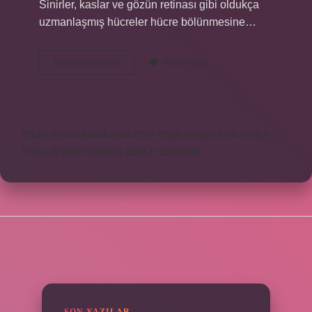
Sinirler, kaslar ve gözün retinası gibi oldukça
uzmanlaşmış hücreler hücre bölünmesine…
Hayvan
Devamını okuyun
Yorum Bırak
Hücresinde
Sitoplazma
Bölünmesi
Nasıl
Olur
https://www.seraforum.com
https://cigerricco.com.tr
https://yildirimmedya.com.tr
Sitemap
SIDEBAR