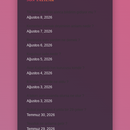
SON YAZILAR
TikTokta profil ss alınca bildirim gidiyor mu ?
Ağustos 8, 2026
Kemerleri sıkmak deyiminin anlamı nedir ?
Ağustos 7, 2026
Bordroda aynı yardım ne demek ?
Ağustos 6, 2026
Koşulsuz iade nedir ?
Ağustos 5, 2026
Avar Kağanlığı’nın kurucusu kimdir ?
Ağustos 4, 2026
8 Nisan 2004’de ne oldu ?
Ağustos 3, 2026
4 takım aynı puanda olursa ne olur ?
Ağustos 3, 2026
Şubat ayı neden 4 yılda bir 29 çeker ?
Temmuz 30, 2026
Tevafuk ne anlama gelir ?
Temmuz 29, 2026