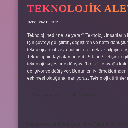
TEKNOLOJIK ALE
Tarih: Ocak 13, 2025
Teknoloji nedir ne işe yarar? Teknoloji, insanların
için çevreyi geliştiren, değiştiren ve hatta dönüştü
teknolojiyi mal veya hizmet üretmek ve bilgiye eriş
Teknolojinin faydaları nelerdir 5 tane? İletişim, eği
teknoloji sayesinde dünyayı “bir tık” ile ayağa ka
gelişiyor ve değişiyor. Bunun en iyi örneklerinden 
eskimesi olduğuna inanıyoruz. Teknolojik ürünler 
Teknolojik
Devamını okuyun
Yorum Bırak
Aletler
Ne
Işe
Yarar
https://www.seraforum.com
https://cigerricco.com.t