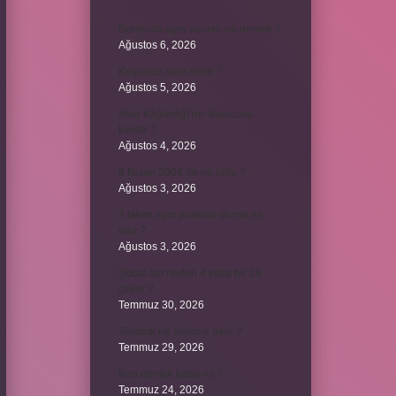
Bordroda aynı yardım ne demek ?
Ağustos 6, 2026
Koşulsuz iade nedir ?
Ağustos 5, 2026
Avar Kağanlığı’nın kurucusu
kimdir ?
Ağustos 4, 2026
8 Nisan 2004’de ne oldu ?
Ağustos 3, 2026
4 takım aynı puanda olursa ne
olur ?
Ağustos 3, 2026
Şubat ayı neden 4 yılda bir 29
çeker ?
Temmuz 30, 2026
Tevafuk ne anlama gelir ?
Temmuz 29, 2026
Karı demek kaba mı ?
Temmuz 24, 2026