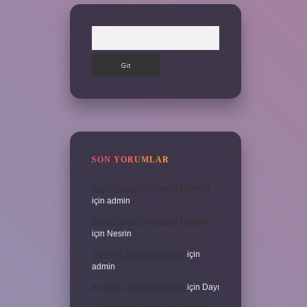
Arama
SON YORUMLAR
Alerji Yapan Yiyecekler Nelerdir
için
admin
Alerji Yapan Yiyecekler Nelerdir
için
Nesrin
Belirtme Sıfatları Nelerdir
için
admin
Belirtme Sıfatları Nelerdir
için
Dayı