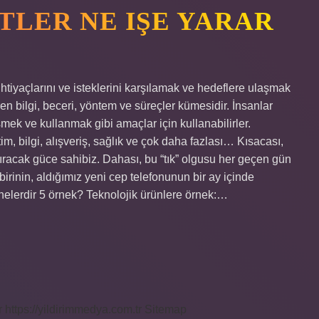
TLER NE IŞE YARAR
 ihtiyaçlarını ve isteklerini karşılamak ve hedeflere ulaşmak
ren bilgi, beceri, yöntem ve süreçler kümesidir. İnsanlar
mek ve kullanmak gibi amaçlar için kullanabilirler.
tim, bilgi, alışveriş, sağlık ve çok daha fazlası… Kısacası,
ldıracak güce sahibiz. Dahası, bu “tık” olgusu her geçen gün
birinin, aldığımız yeni cep telefonunun bir ay içinde
nelerdir 5 örnek? Teknolojik ürünlere örnek:…
r
https://yildirimmedya.com.tr
Sitemap