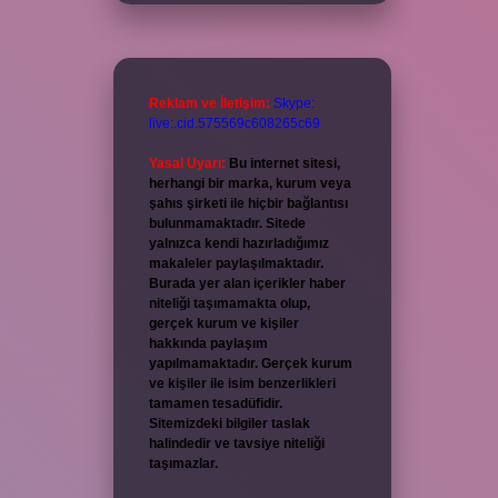
Reklam ve İletişim:
Skype:
live:.cid.575569c608265c69
Yasal Uyarı:
Bu internet sitesi,
herhangi bir marka, kurum veya
şahıs şirketi ile hiçbir bağlantısı
bulunmamaktadır. Sitede
yalnızca kendi hazırladığımız
makaleler paylaşılmaktadır.
Burada yer alan içerikler haber
niteliği taşımamakta olup,
gerçek kurum ve kişiler
hakkında paylaşım
yapılmamaktadır. Gerçek kurum
ve kişiler ile isim benzerlikleri
tamamen tesadüfidir.
Sitemizdeki bilgiler taslak
halindedir ve tavsiye niteliği
taşımazlar.