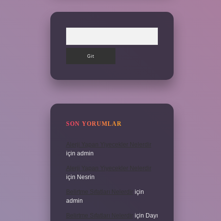
Arama
SON YORUMLAR
Alerji Yapan Yiyecekler Nelerdir
için
admin
Alerji Yapan Yiyecekler Nelerdir
için
Nesrin
Belirtme Sıfatları Nelerdir
için
admin
Belirtme Sıfatları Nelerdir
için
Dayı