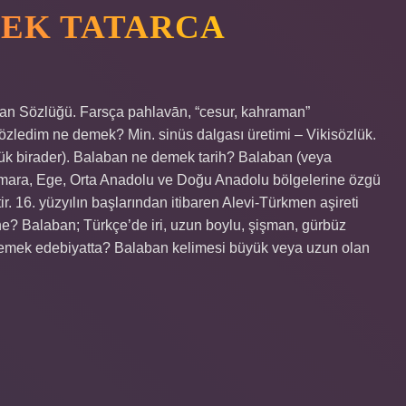
EK TATARCA
n Sözlüğü. Farsça pahlavān, “cesur, kahraman”
i özledim ne demek? Min. sinüs dalgası üretimi – Vikisözlük.
ük birader). Balaban ne demek tarih? Balaban (veya
rmara, Ege, Orta Anadolu ve Doğu Anadolu bölgelerine özgü
tir. 16. yüzyılın başlarından itibaren Alevi-Türkmen aşireti
ne? Balaban; Türkçe’de iri, uzun boylu, şişman, gürbüz
demek edebiyatta? Balaban kelimesi büyük veya uzun olan