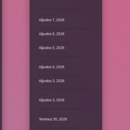
Kemerleri sıkmak deyiminin
anlamı nedir ?
Ağustos 7, 2026
Bordroda aynı yardım ne demek ?
Ağustos 6, 2026
Koşulsuz iade nedir ?
Ağustos 5, 2026
Avar Kağanlığı’nın kurucusu
kimdir ?
Ağustos 4, 2026
8 Nisan 2004’de ne oldu ?
Ağustos 3, 2026
4 takım aynı puanda olursa ne
olur ?
Ağustos 3, 2026
Şubat ayı neden 4 yılda bir 29
çeker ?
Temmuz 30, 2026
Tevafuk ne anlama gelir ?