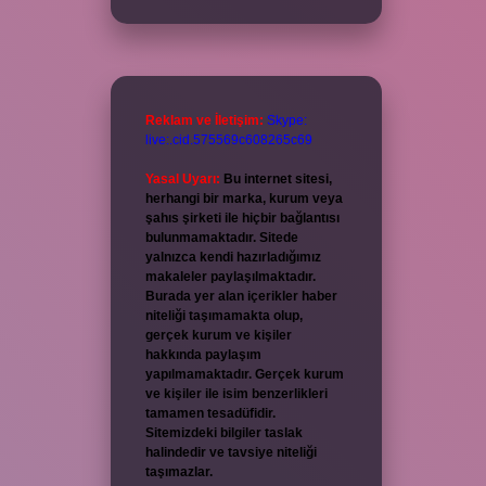
Reklam ve İletişim:
Skype:
live:.cid.575569c608265c69
Yasal Uyarı:
Bu internet sitesi,
herhangi bir marka, kurum veya
şahıs şirketi ile hiçbir bağlantısı
bulunmamaktadır. Sitede
yalnızca kendi hazırladığımız
makaleler paylaşılmaktadır.
Burada yer alan içerikler haber
niteliği taşımamakta olup,
gerçek kurum ve kişiler
hakkında paylaşım
yapılmamaktadır. Gerçek kurum
ve kişiler ile isim benzerlikleri
tamamen tesadüfidir.
Sitemizdeki bilgiler taslak
halindedir ve tavsiye niteliği
taşımazlar.