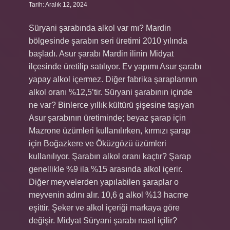
Tarih: Aralık 12, 2024
Süryani şarabında alkol var mı? Mardin
bölgesinde şarabın seri üretimi 2010 yılında
başladı. Asur şarabı Mardin ilinin Midyat
ilçesinde üretilip satılıyor. Ev yapımı Asur şarabı
yapay alkol içermez. Diğer fabrika şaraplarının
alkol oranı %12,5’tir. Süryani şarabının içinde
ne var? Binlerce yıllık kültürü şişesine taşıyan
Asur şarabının üretiminde; beyaz şarap için
Mazrone üzümleri kullanılırken, kırmızı şarap
için Boğazkere ve Öküzgözü üzümleri
kullanılıyor. Şarabın alkol oranı kaçtır? Şarap
genellikle %9 ila %15 arasında alkol içerir.
Diğer meyvelerden yapılabilen şaraplar o
meyvenin adını alır. 10,6 g alkol %13 hacme
eşittir. Şeker ve alkol içeriği markaya göre
değişir. Midyat Süryani şarabı nasıl içilir?