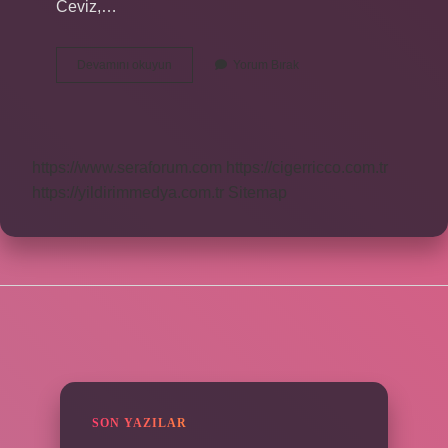
Ceviz,…
Süryani
Devamını okuyun
Yorum Bırak
Şarabının
Içinde
Alkol
Var
Mı
https://www.seraforum.com
https://cigerricco.com.tr
https://yildirimmedya.com.tr
Sitemap
SIDEBAR
SON YAZILAR