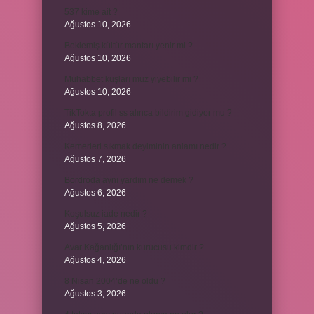
537 kime ait ?
Ağustos 10, 2026
Beklemiş kültür mantarı yenir mi ?
Ağustos 10, 2026
Muhabbet kuşları muz yiyebilir mi ?
Ağustos 10, 2026
TikTokta profil ss alınca bildirim gidiyor mu ?
Ağustos 8, 2026
Kemerleri sıkmak deyiminin anlamı nedir ?
Ağustos 7, 2026
Bordroda aynı yardım ne demek ?
Ağustos 6, 2026
Koşulsuz iade nedir ?
Ağustos 5, 2026
Avar Kağanlığı’nın kurucusu kimdir ?
Ağustos 4, 2026
8 Nisan 2004’de ne oldu ?
Ağustos 3, 2026