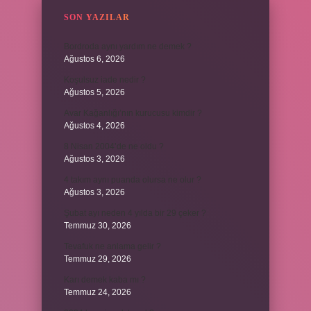
SON YAZILAR
Bordroda aynı yardım ne demek ?
Ağustos 6, 2026
Koşulsuz iade nedir ?
Ağustos 5, 2026
Avar Kağanlığı’nın kurucusu kimdir ?
Ağustos 4, 2026
8 Nisan 2004’de ne oldu ?
Ağustos 3, 2026
4 takım aynı puanda olursa ne olur ?
Ağustos 3, 2026
Şubat ayı neden 4 yılda bir 29 çeker ?
Temmuz 30, 2026
Tevafuk ne anlama gelir ?
Temmuz 29, 2026
Karı demek kaba mı ?
Temmuz 24, 2026