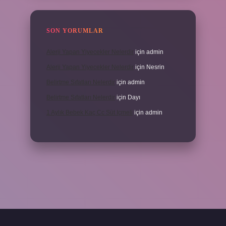
SON YORUMLAR
Alerji Yapan Yiyecekler Nelerdir
için
admin
Alerji Yapan Yiyecekler Nelerdir
için
Nesrin
Belirtme Sıfatları Nelerdir
için
admin
Belirtme Sıfatları Nelerdir
için
Dayı
1 Aylık Bebek Kaç Cc Süt Içmeli
için
admin
çin tıkla
betexper giriş