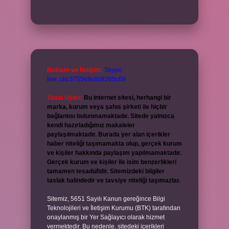
Reklam ve İletişim:
Skype:
live:.cid.575569c608265c69
Yasal Uyarı:
Bu internet sitesi, herhangi bir
marka, kurum veya şahıs şirketi ile hiçbir
bağlantısı bulunmamaktadır. Sitede yalnızca
kendi hazırladığımız makaleler
paylaşılmaktadır. Burada yer alan içerikler
haber niteliği taşımamakta olup, gerçek kurum
ve kişiler hakkında paylaşım yapılmamaktadır.
Gerçek kurum ve kişiler ile isim benzerlikleri
tamamen tesadüfidir. Sitemizdeki bilgiler
taslak halindedir ve tavsiye niteliği taşımazlar.
Sitemiz, 5651 Sayılı Kanun gereğince Bilgi
Teknolojileri ve İletişim Kurumu (BTK) tarafından
onaylanmış bir Yer Sağlayıcı olarak hizmet
vermektedir. Bu nedenle, sitedeki içerikleri