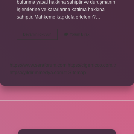
bulunma yasal hakkına sahiptir ve duruşmanın
işlemlerine ve kararlarına katılma hakkına
sahiptir. Mahkeme kaç defa ertelenir?…
Mahkemeye
Devamını okuyun
Yorum Bırak
Gitmemek
Suç
Mudur
https://www.seraforum.com
https://cigerricco.com.tr
https://yildirimmedya.com.tr
Sitemap
SIDEBAR