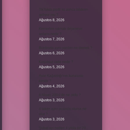
TikTokta profil ss alınca bildirim
gidiyor mu ?
Ağustos 8, 2026
Kemerleri sıkmak deyiminin
anlamı nedir ?
Ağustos 7, 2026
Bordroda aynı yardım ne demek ?
Ağustos 6, 2026
Koşulsuz iade nedir ?
Ağustos 5, 2026
Avar Kağanlığı’nın kurucusu
kimdir ?
Ağustos 4, 2026
8 Nisan 2004’de ne oldu ?
Ağustos 3, 2026
4 takım aynı puanda olursa ne
olur ?
Ağustos 3, 2026
Şubat ayı neden 4 yılda bir 29