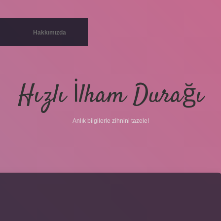
Hakkımızda
Hızlı İlham Durağı
Anlık bilgilerle zihnini tazele!