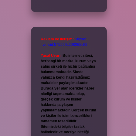
Reklam ve İletişim:
Skype:
live:.cid.575569c608265c69
Yasal Uyarı:
Bu internet sitesi,
herhangi bir marka, kurum veya
şahıs şirketi ile hiçbir bağlantısı
bulunmamaktadır. Sitede
yalnızca kendi hazırladığımız
makaleler paylaşılmaktadır.
Burada yer alan içerikler haber
niteliği taşımamakta olup,
gerçek kurum ve kişiler
hakkında paylaşım
yapılmamaktadır. Gerçek kurum
ve kişiler ile isim benzerlikleri
tamamen tesadüfidir.
Sitemizdeki bilgiler taslak
halindedir ve tavsiye niteliği