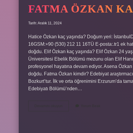
FATMA ÖZKAN KA
Tarih: Aralık 11, 2024
Hatice Özkan kaç yaşında? Doğum yeri: İstanbulD
16GSM:+90 (530) 212 11 16TÜ E-posta:.tr1 ek hat
doğdu. Elif Özkan kaç yaşında? Elif Özkan 24 yaşı
Üniversitesi Ebelik Bölümü mezunu olan Elif Hanım
profesyonel hayatına devam ediyor. Asena Özkan
doğdu. Fatma Özkan kimdir? Edebiyat araştırmacıs
Bozkurt’tur. İlk ve orta öğrenimini Erzurum’da tama
Edebiyatı Bölümü’nden…
Fatma
Devamını okuyun
Yorum Bırak
Özkan
Kaç
Yaşında