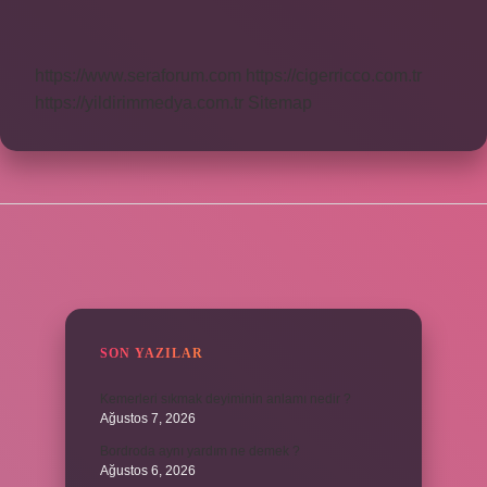
Demek
https://www.seraforum.com
https://cigerricco.com.tr
https://yildirimmedya.com.tr
Sitemap
SIDEBAR
SON YAZILAR
Kemerleri sıkmak deyiminin anlamı nedir ?
Ağustos 7, 2026
Bordroda aynı yardım ne demek ?
Ağustos 6, 2026