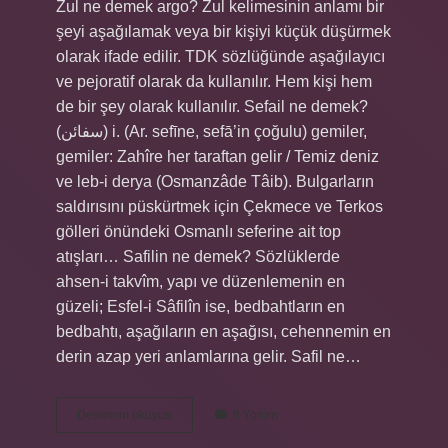
Zul ne demek argo? Zul kelimesinin anlamı bir
şeyi aşağılamak veya bir kişiyi küçük düşürmek
olarak ifade edilir. TDK sözlüğünde aşağılayıcı
ve pejoratif olarak da kullanılır. Hem kişi hem
de bir şey olarak kullanılır. Sefail ne demek?
(ﺳﻔﺎﺋﻦ) i. (Ar. sefīne, sefā’in çoğulu) gemiler,
gemiler: Zahîre her taraftan gelir / Temiz deniz
ve leb-i derya (Osmanzâde Tâib). Bulgarların
saldırısını püskürtmek için Çekmece ve Terkos
gölleri önündeki Osmanlı seferine ait top
atışları… Safilin ne demek? Sözlüklerde
ahsen-i takvîm, yapı ve düzenlemenin en
güzeli; Esfel-i Sâfilîn ise, bedbahtların en
bedbahtı, aşağıların en aşağısı, cehennemin en
derin azap yeri anlamlarına gelir. Safil ne…
Zefil
Devamını okuyun
8 Yorum
Ne