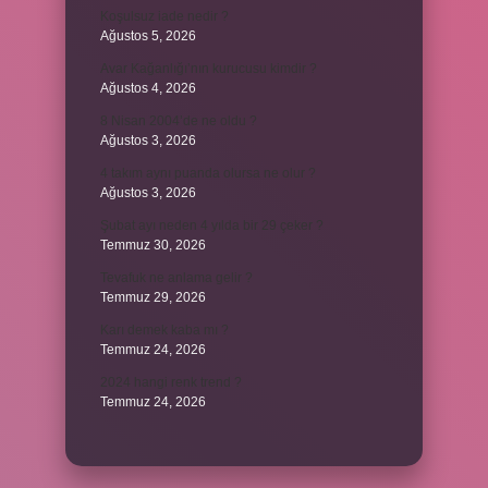
Koşulsuz iade nedir ?
Ağustos 5, 2026
Avar Kağanlığı’nın kurucusu kimdir ?
Ağustos 4, 2026
8 Nisan 2004’de ne oldu ?
Ağustos 3, 2026
4 takım aynı puanda olursa ne olur ?
Ağustos 3, 2026
Şubat ayı neden 4 yılda bir 29 çeker ?
Temmuz 30, 2026
Tevafuk ne anlama gelir ?
Temmuz 29, 2026
Karı demek kaba mı ?
Temmuz 24, 2026
2024 hangi renk trend ?
Temmuz 24, 2026