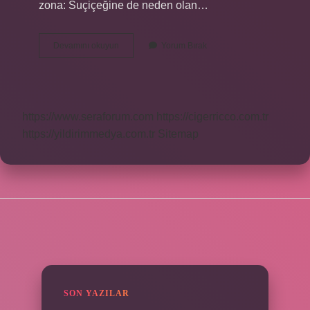
zona: Suçiçeğine de neden olan…
Sibel
Devamını okuyun
Yorum Bırak
Hastaligi
Nedir
https://www.seraforum.com
https://cigerricco.com.tr
https://yildirimmedya.com.tr
Sitemap
SIDEBAR
SON YAZILAR