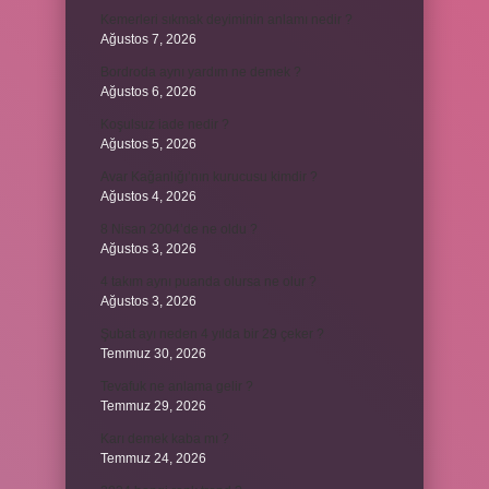
Kemerleri sıkmak deyiminin anlamı nedir ?
Ağustos 7, 2026
Bordroda aynı yardım ne demek ?
Ağustos 6, 2026
Koşulsuz iade nedir ?
Ağustos 5, 2026
Avar Kağanlığı’nın kurucusu kimdir ?
Ağustos 4, 2026
8 Nisan 2004’de ne oldu ?
Ağustos 3, 2026
4 takım aynı puanda olursa ne olur ?
Ağustos 3, 2026
Şubat ayı neden 4 yılda bir 29 çeker ?
Temmuz 30, 2026
Tevafuk ne anlama gelir ?
Temmuz 29, 2026
Karı demek kaba mı ?
Temmuz 24, 2026