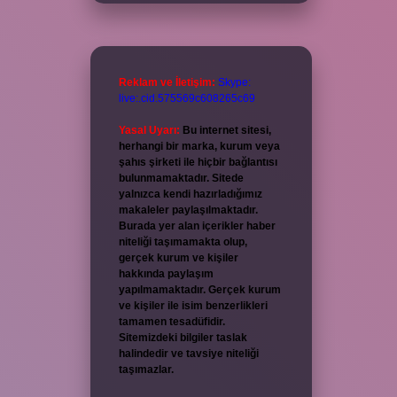
Reklam ve İletişim:
Skype:
live:.cid.575569c608265c69
Yasal Uyarı:
Bu internet sitesi,
herhangi bir marka, kurum veya
şahıs şirketi ile hiçbir bağlantısı
bulunmamaktadır. Sitede
yalnızca kendi hazırladığımız
makaleler paylaşılmaktadır.
Burada yer alan içerikler haber
niteliği taşımamakta olup,
gerçek kurum ve kişiler
hakkında paylaşım
yapılmamaktadır. Gerçek kurum
ve kişiler ile isim benzerlikleri
tamamen tesadüfidir.
Sitemizdeki bilgiler taslak
halindedir ve tavsiye niteliği
taşımazlar.