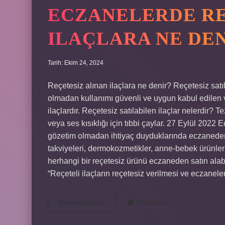
ECZANELERDE RE
ILAÇLARA NE DE
Tarih: Ekim 24, 2024
Reçetesiz alınan ilaçlara ne denir? Reçetesiz satıla
olmadan kullanımı güvenli ve uygun kabul edilen v
ilaçlardır. Reçetesiz satılabilen ilaçlar nelerdir? T
veya ses kısıklığı için tıbbi çaylar. 27 Eylül 202
gözetim olmadan ihtiyaç duyduklarında eczaneden s
takviyeleri, dermokozmetikler, anne-bebek ürünleri v
herhangi bir reçetesiz ürünü eczaneden satın alabi
“Reçeteli ilaçların reçetesiz verilmesi ve eczane
Eczanelerde
Devamını okuyun
Yorum Bırak
Reçetesiz
Satılan