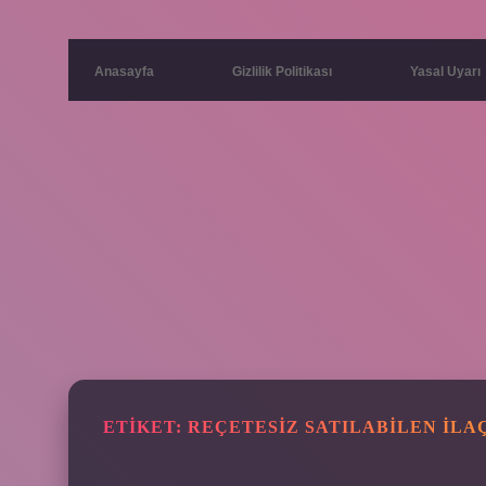
Anasayfa
Gizlilik Politikası
Yasal Uyarı
ETIKET:
REÇETESIZ SATILABILEN ILA