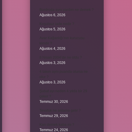
Bordroda aynı yardım ne demek ?
Ağustos 6, 2026
Koşulsuz iade nedir ?
Ağustos 5, 2026
Avar Kağanlığı’nın kurucusu
kimdir ?
Ağustos 4, 2026
8 Nisan 2004’de ne oldu ?
Ağustos 3, 2026
4 takım aynı puanda olursa ne
olur ?
Ağustos 3, 2026
Şubat ayı neden 4 yılda bir 29
çeker ?
Temmuz 30, 2026
Tevafuk ne anlama gelir ?
Temmuz 29, 2026
Karı demek kaba mı ?
Temmuz 24, 2026