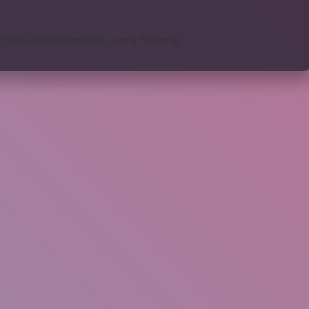
r
https://yildirimmedya.com.tr
Sitemap