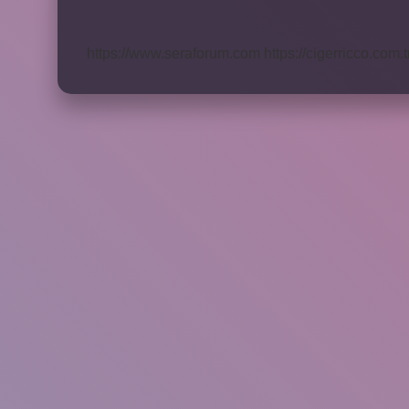
Ilaçlara
Ne
Denir
https://www.seraforum.com
https://cigerricco.com.t