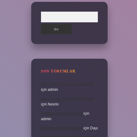
Arama
SON YORUMLAR
Alerji Yapan Yiyecekler Nelerdir
için
admin
Alerji Yapan Yiyecekler Nelerdir
için
Nesrin
Belirtme Sıfatları Nelerdir
için
admin
Belirtme Sıfatları Nelerdir
için
Dayı