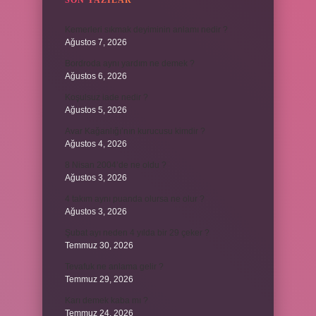
SON YAZILAR
Kemerleri sıkmak deyiminin anlamı nedir ?
Ağustos 7, 2026
Bordroda aynı yardım ne demek ?
Ağustos 6, 2026
Koşulsuz iade nedir ?
Ağustos 5, 2026
Avar Kağanlığı’nın kurucusu kimdir ?
Ağustos 4, 2026
8 Nisan 2004’de ne oldu ?
Ağustos 3, 2026
4 takım aynı puanda olursa ne olur ?
Ağustos 3, 2026
Şubat ayı neden 4 yılda bir 29 çeker ?
Temmuz 30, 2026
Tevafuk ne anlama gelir ?
Temmuz 29, 2026
Karı demek kaba mı ?
Temmuz 24, 2026