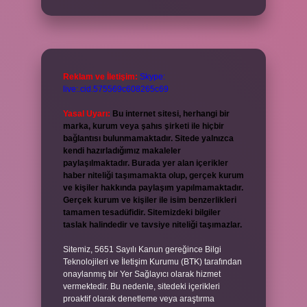
Reklam ve İletişim:
Skype:
live:.cid.575569c608265c69
Yasal Uyarı:
Bu internet sitesi, herhangi bir
marka, kurum veya şahıs şirketi ile hiçbir
bağlantısı bulunmamaktadır. Sitede yalnızca
kendi hazırladığımız makaleler
paylaşılmaktadır. Burada yer alan içerikler
haber niteliği taşımamakta olup, gerçek kurum
ve kişiler hakkında paylaşım yapılmamaktadır.
Gerçek kurum ve kişiler ile isim benzerlikleri
tamamen tesadüfidir. Sitemizdeki bilgiler
taslak halindedir ve tavsiye niteliği taşımazlar.
Sitemiz, 5651 Sayılı Kanun gereğince Bilgi
Teknolojileri ve İletişim Kurumu (BTK) tarafından
onaylanmış bir Yer Sağlayıcı olarak hizmet
vermektedir. Bu nedenle, sitedeki içerikleri
proaktif olarak denetleme veya araştırma