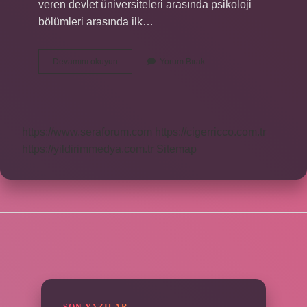
veren devlet üniversiteleri arasında psikoloji
bölümleri arasında ilk…
Ankara
Devamını okuyun
Yorum Bırak
Üniversitesi
Psikoloji
Hangi
Dil
https://www.seraforum.com
https://cigerricco.com.tr
https://yildirimmedya.com.tr
Sitemap
SIDEBAR