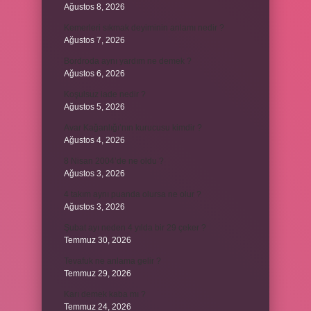
Ağustos 8, 2026
Kemerleri sıkmak deyiminin anlamı nedir ?
Ağustos 7, 2026
Bordroda aynı yardım ne demek ?
Ağustos 6, 2026
Koşulsuz iade nedir ?
Ağustos 5, 2026
Avar Kağanlığı’nın kurucusu kimdir ?
Ağustos 4, 2026
8 Nisan 2004’de ne oldu ?
Ağustos 3, 2026
4 takım aynı puanda olursa ne olur ?
Ağustos 3, 2026
Şubat ayı neden 4 yılda bir 29 çeker ?
Temmuz 30, 2026
Tevafuk ne anlama gelir ?
Temmuz 29, 2026
Karı demek kaba mı ?
Temmuz 24, 2026