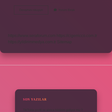
Pınar
Devamını okuyun
Yorum Bırak
Protein
Süt
Sıcak
Içilir
Mi
https://www.seraforum.com
https://cigerricco.com.tr
https://yildirimmedya.com.tr
Sitemap
SIDEBAR
SON YAZILAR
TikTokta profil ss alınca bildirim gidiyor mu ?